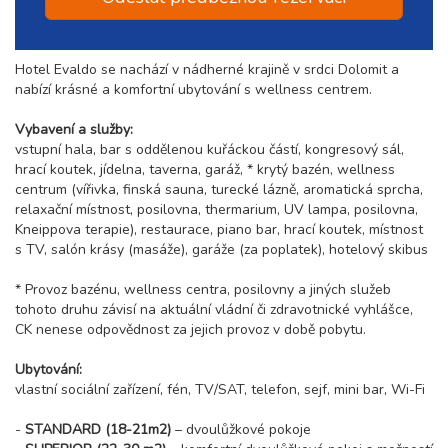
Hotel Evaldo se nachází v nádherné krajině v srdci Dolomit a
nabízí krásné a komfortní ubytování s wellness centrem.
Vybavení a služby:
vstupní hala, bar s oddělenou kuřáckou částí, kongresový sál,
hrací koutek, jídelna, taverna, garáž, * krytý bazén, wellness
centrum (vířivka, finská sauna, turecké lázně, aromatická sprcha,
relaxační místnost, posilovna, thermarium, UV lampa, posilovna,
Kneippova terapie), restaurace, piano bar, hrací koutek, místnost
s TV, salón krásy (masáže), garáže (za poplatek), hotelový skibus
* Provoz bazénu, wellness centra, posilovny a jiných služeb
tohoto druhu závisí na aktuální vládní či zdravotnické vyhlášce,
CK nenese odpovědnost za jejich provoz v době pobytu.
Ubytování:
vlastní sociální zařízení, fén, TV/SAT, telefon, sejf, mini bar, Wi-Fi
-
STANDARD (18-21m2)
– dvoulůžkové pokoje