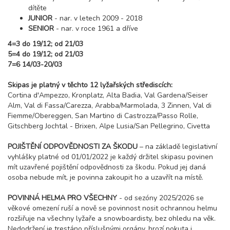
8 dní (7 nocí)
sobota - sobota
dítěte
30 200 Kč
JUNIOR
- nar. v letech 2009 - 2018
rezervovat
SENIOR
- nar. v roce 1961 a dříve
30.01. - 03.02.27
5 dní (4 noci)
4=3 do 19/12; od 21/03
sobota - středa
5=4 do 19/12; od 21/03
20 300 Kč
rezervovat
7=6 14/03-20/03
30.01. - 04.02.27
6 dní (5 nocí)
sobota - čtvrtek
Skipas je platný v těchto 12 lyžařských střediscích:
Cortina d'Ampezzo, Kronplatz, Alta Badia, Val Gardena/Seiser
25 400 Kč
rezervovat
Alm, Val di Fassa/Carezza, Arabba/Marmolada, 3 Zinnen, Val di
30.01. - 06.02.27
Fiemme/Obereggen, San Martino di Castrozza/Passo Rolle,
8 dní (7 nocí)
sobota - sobota
Gitschberg Jochtal - Brixen, Alpe Lusia/San Pellegrino, Civetta
30 200 Kč
rezervovat
POJIŠTĚNÍ ODPOVĚDNOSTI ZA ŠKODU
– na základě legislativní
vyhlášky platné od 01/01/2022 je každý držitel skipasu povinen
únor 2027
mít uzavřené pojištění odpovědnosti za škodu. Pokud jej daná
osoba nebude mít, je povinna zakoupit ho a uzavřít na místě.
06.02. - 10.02.27
5 dní (4 noci)
sobota - středa
POVINNÁ HELMA PRO VŠECHNY
- od sezóny 2025/2026 se
25 300 Kč
rezervovat
věkové omezení ruší a nově se povinnost nosit ochrannou helmu
rozšiřuje na všechny lyžaře a snowboardisty, bez ohledu na věk.
06.02. - 11.02.27
6 dní (5 nocí)
Nedodržení je trestáno příslušnými orgány, hrozí pokuta i
sobota - čtvrtek