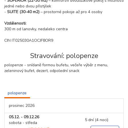
-
SUPERIOR (22-30 m2)
– komfortní dvoulůžkové pokoj s možností
jedné nebo dvou přistýlek
-
SUITE (30-40 m2)
– prostorné pokoje až pro 4 osoby
Vzdálenosti:
300 m od lanovky, nedaleko centra
CIN IT025030A1OCJF8OR9
Stravování: polopenze
polopenze - snídaně formou bufetu, večeře výběr z menu,
zeleninový bufet, dezert, odpolední snack
polopenze
prosinec 2026
05.12. - 09.12.26
5 dní (4 noci)
sobota - středa