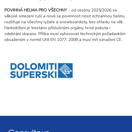
sobota - středa
20 300 Kč
rezervovat
POVINNÁ HELMA PRO VŠECHNY
- od sezóny 2025/2026 se
věkové omezení ruší a nově se povinnost nosit ochrannou helmu
06.03. - 11.03.27
6 dní (5 nocí)
rozšiřuje na všechny lyžaře a snowboardisty, bez ohledu na věk.
sobota - čtvrtek
Nedodržení je trestáno příslušnými orgány, hrozí pokuta i
25 400 Kč
rezervovat
odebrání skipasu. Přilba musí vyhovovat technickým požadavkům
obsaženým v normě UNI EN 1077: 2008 a musí mít označení CE.
06.03. - 13.03.27
8 dní (7 nocí)
sobota - sobota
30 200 Kč
rezervovat
13.03. - 17.03.27
5 dní (4 noci)
sobota - středa
20 300 Kč
rezervovat
13.03. - 18.03.27
6 dní (5 nocí)
sobota - čtvrtek
25 400 Kč
rezervovat
13.03. - 20.03.27
8 dní (7 nocí)
sobota - sobota
30 200 Kč
rezervovat
20.03. - 24.03.27