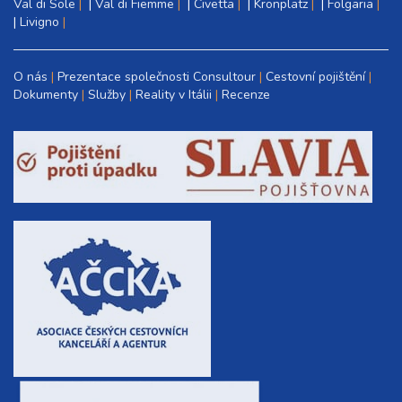
Val di Sole
|
Val di Fiemme
|
Civetta
|
Kronplatz
|
Folgaria
|
Livigno
O nás
Prezentace společnosti Consultour
Cestovní pojištění
Dokumenty
Služby
Reality v Itálii
Recenze