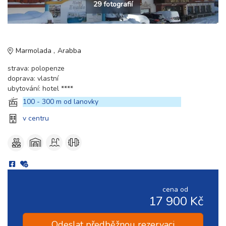
29 fotografií
Marmolada
Arabba
strava: polopenze
doprava: vlastní
ubytování: hotel ****
100 - 300 m od lanovky
v centru
cena od
17 900 Kč
Odeslat předběžnou rezervaci