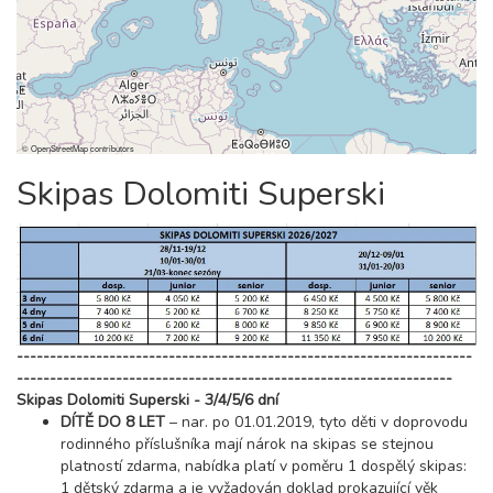
28 400 Kč
rezervovat
16.01. - 20.01.27
5 dní (4 noci)
sobota - středa
20 300 Kč
rezervovat
16.01. - 21.01.27
©
OpenStreetMap
contributors
6 dní (5 nocí)
sobota - čtvrtek
Skipas Dolomiti Superski
25 400 Kč
rezervovat
16.01. - 23.01.27
8 dní (7 nocí)
sobota - sobota
30 200 Kč
rezervovat
23.01. - 27.01.27
5 dní (4 noci)
sobota - středa
---------------------------------------------------------------------
20 300 Kč
rezervovat
------------------------------------------------------------------
23.01. - 28.01.27
Skipas Dolomiti Superski - 3/4/5/6 dní
6 dní (5 nocí)
sobota - čtvrtek
DÍTĚ DO 8 LET
– nar. po 01.01.2019, tyto děti v doprovodu
rodinného příslušníka mají nárok na skipas se stejnou
25 400 Kč
rezervovat
platností zdarma, nabídka platí v poměru 1 dospělý skipas:
23.01. - 30.01.27
1 dětský zdarma a je vyžadován doklad prokazující věk