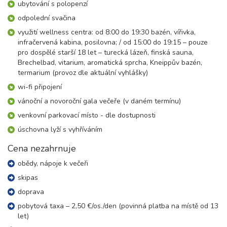
ubytování s polopenzí
17 900 Kč
rezervovat
odpolední svačina
19.12. - 24.12.26
6 dní (5 nocí)
využití wellness centra: od 8:00 do 19:30 bazén, vířivka,
sobota - čtvrtek
infračervená kabina, posilovna; / od 15:00 do 19:15 – pouze
22 300 Kč
rezervovat
pro dospělé starší 18 let – turecká lázeň, finská sauna,
Brechelbad, vitarium, aromatická sprcha, Kneippův bazén,
19.12. - 26.12.26
8 dní (7 nocí)
termarium (provoz dle aktuální vyhlášky)
sobota - sobota
wi-fi připojení
31 500 Kč
rezervovat
vánoční a novoroční gala večeře (v daném termínu)
26.12. - 30.12.26
5 dní (4 noci)
sobota - středa
venkovní parkovací místo - dle dostupnosti
29 600 Kč
rezervovat
úschovna lyží s vyhříváním
26.12. - 31.12.26
Cena nezahrnuje
6 dní (5 nocí)
sobota - čtvrtek
obědy, nápoje k večeři
36 900 Kč
rezervovat
skipas
26.12. - 02.01.27
8 dní (7 nocí)
doprava
sobota - sobota
44 000 Kč
rezervovat
pobytová taxa – 2,50 €/os./den (povinná platba na místě od 13
let)