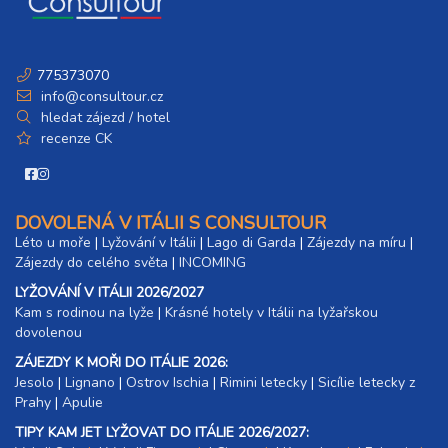
5 dní (4 noci)
sobota - středa
20 300 Kč
rezervovat
20.03. - 25.03.27
775373070
6 dní (5 nocí)
sobota - čtvrtek
info@consultour.cz
25 400 Kč
hledat zájezd / hotel
rezervovat
recenze CK
20.03. - 27.03.27
8 dní (7 nocí)
sobota - sobota
30 200 Kč
rezervovat
DOVOLENÁ V ITÁLII S CONSULTOUR
27.03. - 31.03.27
5 dní (4 noci)
Léto u moře
|
Lyžování v Itálii
|
Lago di Garda
|
Zájezdy na míru
|
sobota - středa
Zájezdy do celého světa
|
INCOMING
20 300 Kč
rezervovat
LYŽOVÁNÍ V ITÁLII 2026/2027
27.03. - 01.04.27
Kam s rodinou na lyže
|​
Krásné hotely v Itálii na lyžařskou
6 dní (5 nocí)
sobota - čtvrtek
dovolenou
25 400 Kč
rezervovat
ZÁJEZDY K MOŘI DO ITÁLIE 2026:
27.03. - 03.04.27
Jesolo
|
Lignano
|
Ostrov Ischia
|
Rimini letecky
|
Sicílie letecky z
8 dní (7 nocí)
sobota - sobota
Prahy
|
Apulie
30 200 Kč
rezervovat
TIPY KAM JET LYŽOVAT DO ITÁLIE 2026/2027: