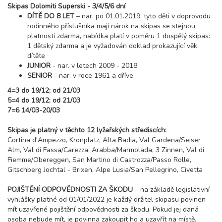
6 dní (5 nocí)
Skipas Dolomiti Superski - 3/4/5/6 dní
sobota - čtvrtek
DÍTĚ DO 8 LET
– nar. po 01.01.2019, tyto děti v doprovodu
31 600 Kč
rezervovat
rodinného příslušníka mají nárok na skipas se stejnou
20.02. - 27.02.27
platností zdarma, nabídka platí v poměru 1 dospělý skipas:
8 dní (7 nocí)
sobota - sobota
1 dětský zdarma a je vyžadován doklad prokazující věk
dítěte
37 600 Kč
rezervovat
JUNIOR
- nar. v letech 2009 - 2018
27.02. - 03.03.27
SENIOR
- nar. v roce 1961 a dříve
5 dní (4 noci)
sobota - středa
4=3 do 19/12; od 21/03
25 300 Kč
rezervovat
5=4 do 19/12; od 21/03
7=6 14/03-20/03
27.02. - 04.03.27
6 dní (5 nocí)
sobota - čtvrtek
Skipas je platný v těchto 12 lyžařských střediscích:
31 600 Kč
rezervovat
Cortina d'Ampezzo, Kronplatz, Alta Badia, Val Gardena/Seiser
27.02. - 06.03.27
Alm, Val di Fassa/Carezza, Arabba/Marmolada, 3 Zinnen, Val di
8 dní (7 nocí)
sobota - sobota
Fiemme/Obereggen, San Martino di Castrozza/Passo Rolle,
Gitschberg Jochtal - Brixen, Alpe Lusia/San Pellegrino, Civetta
37 600 Kč
rezervovat
POJIŠTĚNÍ ODPOVĚDNOSTI ZA ŠKODU
– na základě legislativní
březen 2027
vyhlášky platné od 01/01/2022 je každý držitel skipasu povinen
mít uzavřené pojištění odpovědnosti za škodu. Pokud jej daná
06.03. - 10.03.27
5 dní (4 noci)
osoba nebude mít, je povinna zakoupit ho a uzavřít na místě.