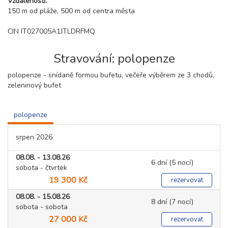
Vzdálenosti:
150 m od pláže, 500 m od centra města
CIN IT027005A1JTLDRFMQ
Stravování: polopenze
polopenze - snídaně formou bufetu, večeře výběrem ze 3 chodů,
zeleninový bufet
polopenze
srpen 2026
08.08. - 13.08.26
6 dní (5 nocí)
sobota - čtvrtek
19 300 Kč
rezervovat
08.08. - 15.08.26
8 dní (7 nocí)
sobota - sobota
27 000 Kč
rezervovat