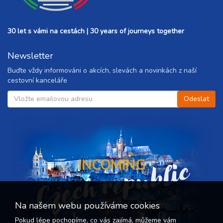
30 let s vámi na cestách | 30 years of journeys together
Newsletter
Buďte vždy informováni o akcích, slevách a novinkách z naší
cestovní kanceláře
Czech republic
INCOMING
Na našem webu používáme cookies
Pokud lépe pochopíme, co vás zajímá, můžeme vám