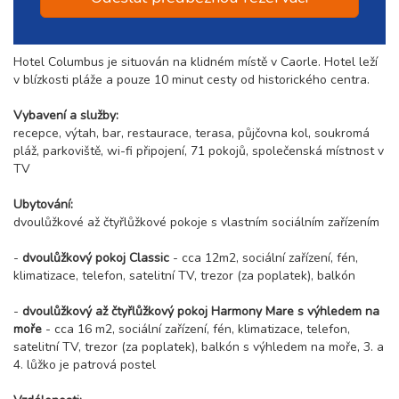
Hotel Columbus je situován na klidném místě v Caorle. Hotel leží
v blízkosti pláže a pouze 10 minut cesty od historického centra.
Vybavení a služby:
recepce, výtah, bar, restaurace, terasa, půjčovna kol, soukromá
pláž, parkoviště, wi-fi připojení, 71 pokojů, společenská místnost v
TV
Ubytování:
dvoulůžkové až čtyřlůžkové pokoje s vlastním sociálním zařízením
-
dvoulůžkový pokoj Classic
- cca 12m2, sociální zařízení, fén,
klimatizace, telefon, satelitní TV, trezor (za poplatek), balkón
-
dvoulůžkový až čtyřlůžkový pokoj Harmony Mare s výhledem na
moře
- cca 16 m2, sociální zařízení, fén, klimatizace, telefon,
satelitní TV, trezor (za poplatek), balkón s výhledem na moře, 3. a
4. lůžko je patrová postel