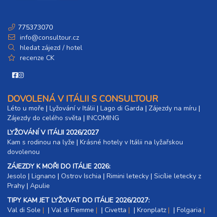
775373070
info@consultour.cz
hledat zájezd / hotel
recenze CK
DOVOLENÁ V ITÁLII S CONSULTOUR
Léto u moře
|
Lyžování v Itálii
|
Lago di Garda
|
Zájezdy na míru
|
Zájezdy do celého světa
|
INCOMING
LYŽOVÁNÍ V ITÁLII 2026/2027
Kam s rodinou na lyže
|​
Krásné hotely v Itálii na lyžařskou
dovolenou
ZÁJEZDY K MOŘI DO ITÁLIE 2026:
Jesolo
|
Lignano
|
Ostrov Ischia
|
Rimini letecky
|
Sicílie letecky z
Prahy
|
Apulie
TIPY KAM JET LYŽOVAT DO ITÁLIE 2026/2027:
Val di Sole
|
Val di Fiemme
|
Civetta
|
Kronplatz
|
Folgaria