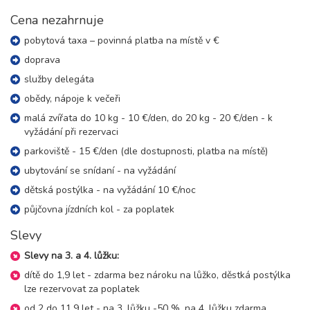
Cena nezahrnuje
září 2026
pobytová taxa – povinná platba na místě v €
06.09. - 09.09.26
doprava
4 dny (3 noci)
neděle - středa
služby delegáta
7 900 Kč
rezervovat
obědy, nápoje k večeři
06.09. - 10.09.26
5 dní (4 noci)
malá zvířata do 10 kg - 10 €/den, do 20 kg - 20 €/den - k
neděle - čtvrtek
vyžádání při rezervaci
10 500 Kč
rezervovat
parkoviště - 15 €/den (dle dostupnosti, platba na místě)
06.09. - 11.09.26
6 dní (5 nocí)
ubytování se snídaní - na vyžádání
neděle - pátek
dětská postýlka - na vyžádání 10 €/noc
13 100 Kč
rezervovat
půjčovna jízdních kol - za poplatek
06.09. - 13.09.26
8 dní (7 nocí)
neděle - neděle
Slevy
18 300 Kč
rezervovat
Slevy na 3. a 4. lůžku:
13.09. - 16.09.26
dítě do 1,9 let - zdarma bez nároku na lůžko, děstká postýlka
4 dny (3 noci)
neděle - středa
lze rezervovat za poplatek
7 300 Kč
rezervovat
od 2 do 11,9 let - na 3. lůžku -50 %, na 4. lůžku zdarma