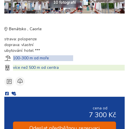
10 fotografií
Benátsko
Caorle
strava: polopenze
doprava: vlastní
ubytování: hotel ***
100-300 m od moře
více než 500 m od centra
cena od
7 300 Kč
Odeslat předběžnou rezervaci