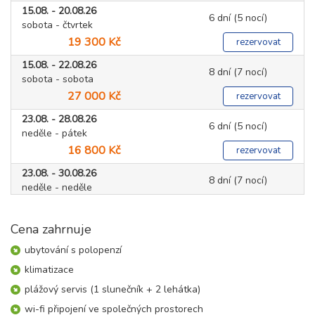
15.08. - 20.08.26
6 dní (5 nocí)
sobota - čtvrtek
19 300 Kč
rezervovat
15.08. - 22.08.26
8 dní (7 nocí)
sobota - sobota
27 000 Kč
rezervovat
23.08. - 28.08.26
6 dní (5 nocí)
neděle - pátek
16 800 Kč
rezervovat
23.08. - 30.08.26
8 dní (7 nocí)
neděle - neděle
23 500 Kč
rezervovat
Cena zahrnuje
30.08. - 04.09.26
6 dní (5 nocí)
neděle - pátek
ubytování s polopenzí
16 800 Kč
rezervovat
klimatizace
30.08. - 06.09.26
8 dní (7 nocí)
plážový servis (1 slunečník + 2 lehátka)
neděle - neděle
wi-fi připojení ve společných prostorech
23 500 Kč
rezervovat