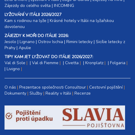
Zájezdy do celého světa
|
INCOMING
LYŽOVÁNÍ V ITÁLII 2026/2027
Kam s rodinou na lyže
|​
Krásné hotely v Itálii na lyžařskou
dovolenou
ZÁJEZDY K MOŘI DO ITÁLIE 2026:
Jesolo
|
Lignano
|
Ostrov Ischia
|
Rimini letecky
|
Sicílie letecky z
Prahy
|
Apulie
TIPY KAM JET LYŽOVAT DO ITÁLIE 2026/2027:
Val di Sole
|
Val di Fiemme
|
Civetta
|
Kronplatz
|
Folgaria
|
Livigno
O nás
Prezentace společnosti Consultour
Cestovní pojištění
Dokumenty
Služby
Reality v Itálii
Recenze