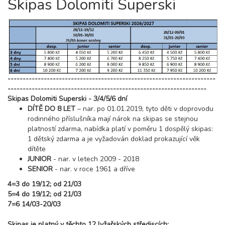
Skipas Dolomiti Superski
---------------------------------------------------------------------
------------------------------------------------------------------
Skipas Dolomiti Superski - 3/4/5/6 dní
DÍTĚ DO 8 LET
– nar. po 01.01.2019, tyto děti v doprovodu
rodinného příslušníka mají nárok na skipas se stejnou
platností zdarma, nabídka platí v poměru 1 dospělý skipas:
1 dětský zdarma a je vyžadován doklad prokazující věk
dítěte
JUNIOR
- nar. v letech 2009 - 2018
SENIOR
- nar. v roce 1961 a dříve
4=3 do 19/12; od 21/03
5=4 do 19/12; od 21/03
7=6 14/03-20/03
Skipas je platný v těchto 12 lyžařských střediscích: