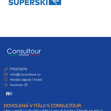
775373070
info@consultour.cz
hledat zájezd / hotel
recenze CK
DOVOLENÁ V ITÁLII S CONSULTOUR
Léto u moře
|
Lyžování v Itálii
|
Lago di Garda
|
Zájezdy na míru
|