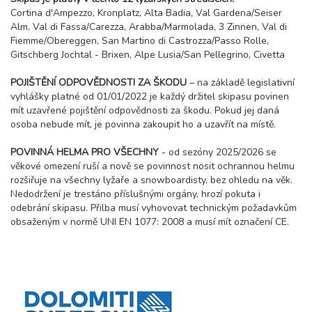
Cortina d'Ampezzo, Kronplatz, Alta Badia, Val Gardena/Seiser
Alm, Val di Fassa/Carezza, Arabba/Marmolada, 3 Zinnen, Val di
Fiemme/Obereggen, San Martino di Castrozza/Passo Rolle,
Gitschberg Jochtal - Brixen, Alpe Lusia/San Pellegrino, Civetta
POJIŠTĚNÍ ODPOVĚDNOSTI ZA ŠKODU
– na základě legislativní
vyhlášky platné od 01/01/2022 je každý držitel skipasu povinen
mít uzavřené pojištění odpovědnosti za škodu. Pokud jej daná
osoba nebude mít, je povinna zakoupit ho a uzavřít na místě.
POVINNÁ HELMA PRO VŠECHNY
- od sezóny 2025/2026 se
věkové omezení ruší a nově se povinnost nosit ochrannou helmu
rozšiřuje na všechny lyžaře a snowboardisty, bez ohledu na věk.
Nedodržení je trestáno příslušnými orgány, hrozí pokuta i
odebrání skipasu. Přilba musí vyhovovat technickým požadavkům
obsaženým v normě UNI EN 1077: 2008 a musí mít označení CE.