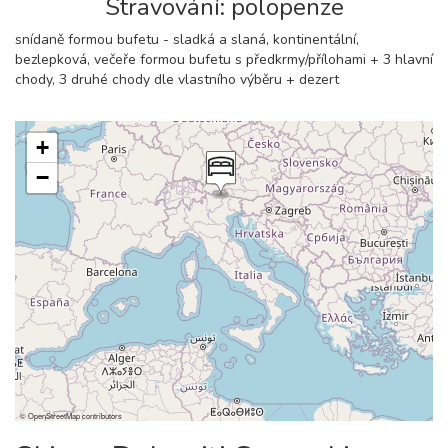
Stravování: polopenze
snídaně formou bufetu - sladká a slaná, kontinentální,
bezlepková, večeře formou bufetu s předkrmy/přílohami + 3 hlavní
chody, 3 druhé chody dle vlastního výběru + dezert
+
−
©
OpenStreetMap
contributors