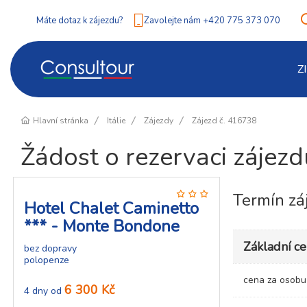
Máte dotaz k zájezdu?
Zavolejte nám +420 775 373 070
Z
Hlavní stránka
Itálie
Zájezdy
Zájezd č. 416738
Žádost o rezervaci zájez
Termín zá
Hotel Chalet Caminetto
*** - Monte Bondone
Základní c
bez dopravy
polopenze
cena za osob
6 300 Kč
4 dny od