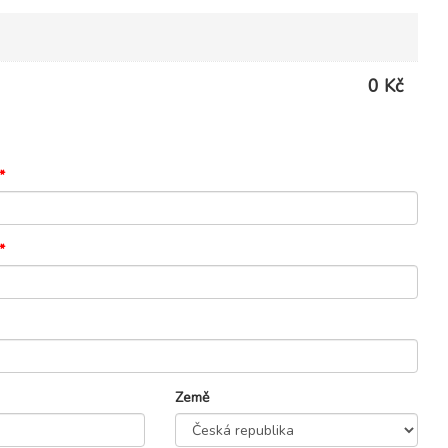
0 Kč
*
*
Země