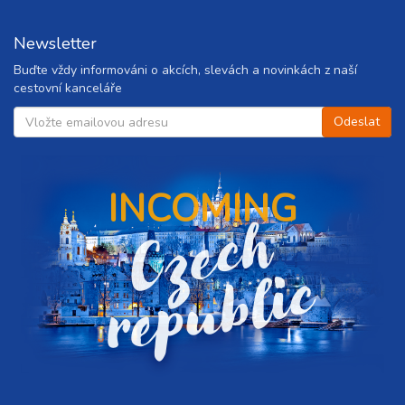
Newsletter
Buďte vždy informováni o akcích, slevách a novinkách z naší
cestovní kanceláře
INCOMING
C
z
e
c
h
r
e
p
u
b
l
i
c