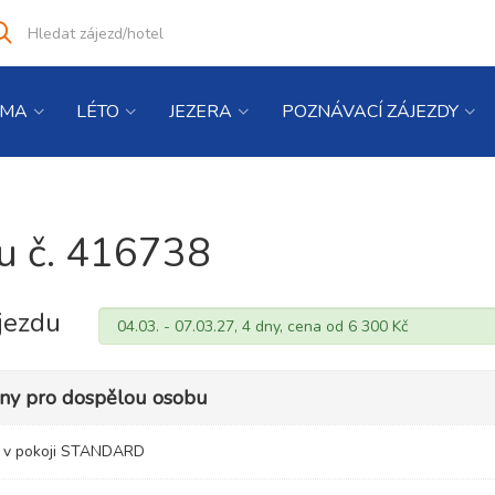
Vyhledat
co
hledáte
IMA
LÉTO
JEZERA
POZNÁVACÍ ZÁJEZDY
du č. 416738
jezdu
eny pro dospělou osobu
u v pokoji STANDARD