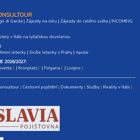
CONSULTOUR
go di Garda
|
Zájezdy na míru
|
Zájezdy do celého světa
|
INCOMING
tely v Itálii na lyžařskou dovolenou
:
Rimini letecky
|
Sicílie letecky z Prahy
|
Apulie
E 2026/2027:
ivetta
|
Kronplatz
|
Folgaria
|
Livigno
Consultour
Cestovní pojištění
Dokumenty
Služby
Reality v Itálii