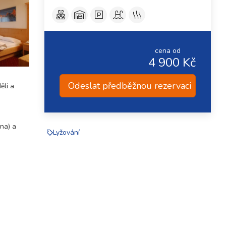
cena od
4 900 Kč
Odeslat předběžnou rezervaci
ěli a
ana) a
Lyžování