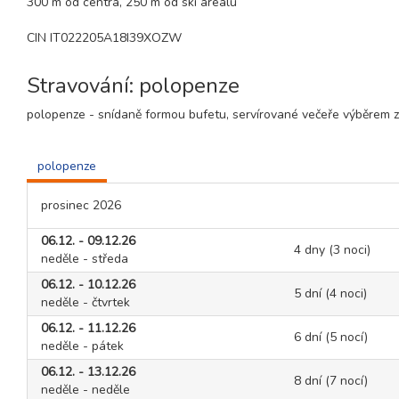
300 m od centra, 250 m od ski areálu
CIN IT022205A18I39XOZW
Stravování: polopenze
polopenze - snídaně formou bufetu, servírované večeře výběrem z
polopenze
prosinec 2026
06.12. - 09.12.26
4 dny (3 noci)
neděle - středa
06.12. - 10.12.26
5 dní (4 noci)
neděle - čtvrtek
06.12. - 11.12.26
6 dní (5 nocí)
neděle - pátek
06.12. - 13.12.26
8 dní (7 nocí)
neděle - neděle