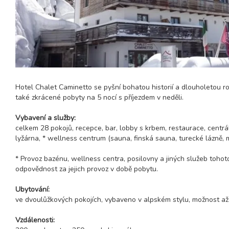
Hotel Chalet Caminetto se pyšní bohatou historií a dlouholetou ro
také zkrácené pobyty na 5 nocí s příjezdem v neděli.
Vybavení a služby:
celkem 28 pokojů, recepce, bar, lobby s krbem, restaurace, centrál
lyžárna, * wellness centrum (sauna, finská sauna, turecké lázně, m
* Provoz bazénu, wellness centra, posilovny a jiných služeb tohot
odpovědnost za jejich provoz v době pobytu.
Ubytování:
ve dvoulůžkových pokojích, vybaveno v alpském stylu, možnost až 2 
Vzdálenosti: