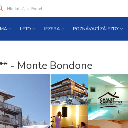
Vyhledat
co
hledáte
IMA
LÉTO
JEZERA
POZNÁVACÍ ZÁJEZDY
*** - Monte Bondone