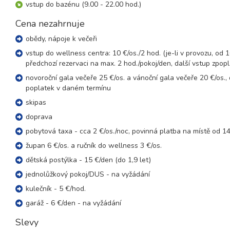
vstup do bazénu (9.00 - 22.00 hod.)
07.01. - 10.01.27
4 dny (3 noci)
čtvrtek - neděle
Cena nezahrnuje
10.01. - 13.01.27
4 dny (3 noci)
obědy, nápoje k večeři
neděle - středa
vstup do wellness centra: 10 €/os./2 hod. (je-li v provozu, od 1
10.01. - 14.01.27
5 dní (4 noci)
předchozí rezervaci na max. 2 hod./pokoj/den, další vstup zpop
neděle - čtvrtek
novoroční gala večeře 25 €/os. a vánoční gala večeře 20 €/os., 
10.01. - 15.01.27
6 dní (5 nocí)
poplatek v daném termínu
neděle - pátek
skipas
10.01. - 17.01.27
8 dní (7 nocí)
doprava
neděle - neděle
pobytová taxa - cca 2 €/os./noc, povinná platba na místě od 14
17.01. - 20.01.27
4 dny (3 noci)
neděle - středa
župan 6 €/os. a ručník do wellness 3 €/os.
17.01. - 21.01.27
dětská postýlka - 15 €/den (do 1,9 let)
5 dní (4 noci)
neděle - čtvrtek
jednolůžkový pokoj/DUS - na vyžádání
17.01. - 22.01.27
6 dní (5 nocí)
kulečník - 5 €/hod.
neděle - pátek
garáž - 6 €/den - na vyžádání
17.01. - 24.01.27
8 dní (7 nocí)
neděle - neděle
Slevy