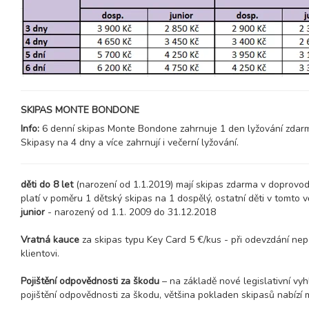
07.02. - 12.02.27
6 dní (5 nocí)
neděle - pátek
07.02. - 14.02.27
8 dní (7 nocí)
neděle - neděle
11.02. - 14.02.27
4 dny (3 noci)
čtvrtek - neděle
14.02. - 18.02.27
5 dní (4 noci)
SKIPAS MONTE BONDONE
neděle - čtvrtek
Info:
6 denní skipas Monte Bondone zahrnuje 1 den lyžování zdarm
14.02. - 19.02.27
Skipasy na 4 dny a více zahrnují i večerní lyžování.
6 dní (5 nocí)
neděle - pátek
14.02. - 21.02.27
8 dní (7 nocí)
neděle - neděle
děti do 8 let
(narození od 1.1.2019) mají skipas zdarma v doprovodu
platí v poměru 1 dětský skipas na 1 dospělý, ostatní děti v tomto
18.02. - 21.02.27
4 dny (3 noci)
junior
- narozený od 1.1. 2009 do 31.12.2018
čtvrtek - neděle
21.02. - 25.02.27
Vratná kauce
za skipas typu Key Card 5 €/kus - při odevzdání ne
5 dní (4 noci)
neděle - čtvrtek
klientovi.
21.02. - 28.02.27
8 dní (7 nocí)
Pojištění odpovědnosti za škodu
– na základě nové legislativní vy
neděle - neděle
pojištění odpovědnosti za škodu, většina pokladen skipasů nabízí 
25.02. - 28.02.27