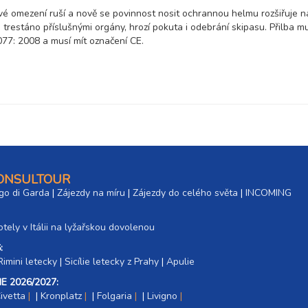
6 300 Kč
rezerv
é omezení ruší a nově se povinnost nosit ochrannou helmu rozšiřuje n
trestáno příslušnými orgány, hrozí pokuta i odebrání skipasu. Přilba m
8 400 Kč
rezerv
7: 2008 a musí mít označení CE.
14 700 Kč
rezerv
6 300 Kč
rezerv
4 900 Kč
rezerv
CONSULTOUR
go di Garda
|
Zájezdy na míru
|
Zájezdy do celého světa
|
INCOMING
6 600 Kč
rezerv
tely v Itálii na lyžařskou dovolenou
8 200 Kč
rezerv
:
Rimini letecky
|
Sicílie letecky z Prahy
|
Apulie
11 500 Kč
rezerv
E 2026/2027:
ivetta
|
Kronplatz
|
Folgaria
|
Livigno