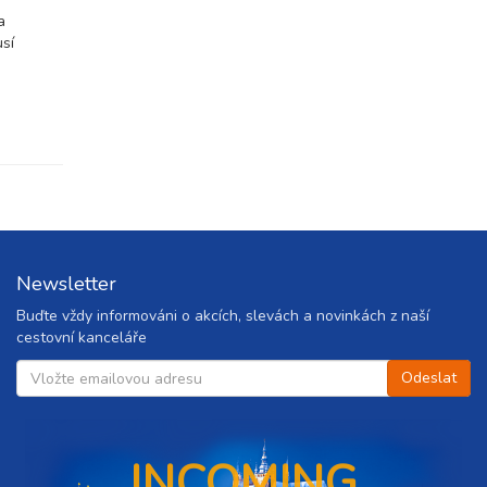
ovat
a
usí
ovat
ovat
ovat
ovat
Newsletter
Buďte vždy informováni o akcích, slevách a novinkách z naší
ovat
cestovní kanceláře
ovat
ovat
INCOMING