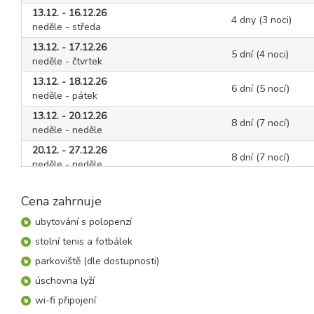
13.12. - 16.12.26
4 dny (3 noci)
neděle - středa
13.12. - 17.12.26
5 dní (4 noci)
neděle - čtvrtek
13.12. - 18.12.26
6 dní (5 nocí)
neděle - pátek
13.12. - 20.12.26
8 dní (7 nocí)
neděle - neděle
20.12. - 27.12.26
8 dní (7 nocí)
neděle - neděle
27.12. - 03.01.27
8 dní (7 nocí)
neděle - neděle
Cena zahrnuje
ubytování s polopenzí
leden 2027
stolní tenis a fotbálek
03.01. - 07.01.27
parkoviště (dle dostupnosti)
5 dní (4 noci)
neděle - čtvrtek
úschovna lyží
03.01. - 10.01.27
8 dní (7 nocí)
wi-fi připojení
neděle - neděle