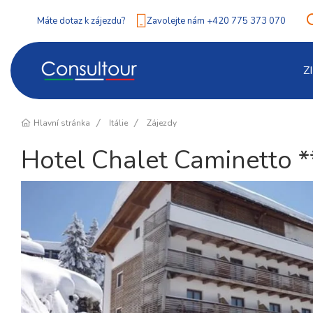
Máte dotaz k zájezdu?
Zavolejte nám +420 775 373 070
Z
Hlavní stránka
Itálie
Zájezdy
Hotel Chalet Caminetto 