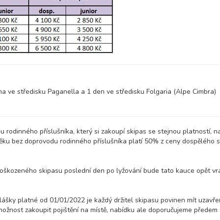
11 900 Kč
rezerv
16 600 Kč
rezerv
7 200 Kč
rezerv
9 500 Kč
rezerv
a ve středisku Paganella a 1 den ve středisku Folgaria (Alpe Cimbra)
11 900 Kč
rezerv
16 600 Kč
rezerv
 rodinného příslušníka, který si zakoupí skipas se stejnou platností, n
 věku bez doprovodu rodinného příslušníka platí 50% z ceny dospělého s
7 200 Kč
rezerv
poškozeného skipasu poslední den po lyžování bude tato kauce opět v
8 400 Kč
rezerv
14 700 Kč
rezerv
hlášky platné od 01/01/2022 je každý držitel skipasu povinen mít uzavř
možnost zakoupit pojištění na místě, nabídku ale doporučujeme předem o