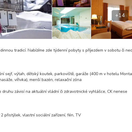
+14
dinnou tradicí. Nabízíme zde týdenní pobyty s příjezdem v sobotu či ned
ní sejf, výtah, dětský koutek, parkoviště, garáže (400 m v hotelu Mont
asáže, vířivka), menší bazén, relaxační zóna
o druhu závisí na aktuální vládní či zdravotnické vyhlášce, CK nenese
přistýlek, vlastní sociální zařízení, fén, TV