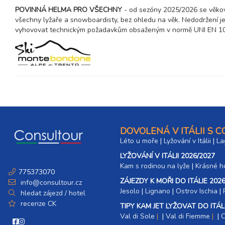
4 dny (3 noci)
čtvrtek - neděle
POVINNÁ HELMA PRO VŠECHNY
- od sezóny 2025/2026 se věkov
všechny lyžaře a snowboardisty, bez ohledu na věk. Nedodržení je 
28.02. - 04.03.27
5 dní (4 noci)
vyhovovat technickým požadavkům obsaženým v normě UNI EN 107
neděle - čtvrtek
28.02. - 07.03.27
8 dní (7 nocí)
neděle - neděle
březen 2027
04.03. - 07.03.27
4 dny (3 noci)
čtvrtek - neděle
07.03. - 10.03.27
4 dny (3 noci)
DOVOLENÁ V ITÁLII S 
neděle - středa
Léto u moře
|
Lyžování v Itálii
|
La
07.03. - 11.03.27
5 dní (4 noci)
neděle - čtvrtek
LYŽOVÁNÍ V ITÁLII 2026/2027
Kam s rodinou na lyže
|​
Krásné ho
07.03. - 12.03.27
775373070
6 dní (5 nocí)
neděle - pátek
ZÁJEZDY K MOŘI DO ITÁLIE 2026
info@consultour.cz
Jesolo
|
Lignano
|
Ostrov Ischia
|
hledat zájezd / hotel
07.03. - 14.03.27
8 dní (7 nocí)
recenze CK
neděle - neděle
TIPY KAM JET LYŽOVAT DO ITÁLI
Val di Sole
|
Val di Fiemme
|
C
14.03. - 17.03.27
4 dny (3 noci)