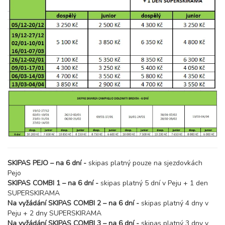
sobota - sobota
17 300 Kč
rezervovat
27.03. - 03.04.27
8 dní (7 nocí)
sobota - sobota
17 300 Kč
rezervovat
SKIPAS PEJO – na 6 dní -
skipas platný pouze na sjezdovkách
Pejo
SKIPAS COMBI 1 – na 6 dní -
skipas platný 5 dní v Peju + 1 den
SUPERSKIRAMA
Na vyžádání SKIPAS COMBI 2 – na 6 dní -
skipas platný 4 dny v
Peju + 2 dny SUPERSKIRAMA
Na vyžádání SKIPAS COMBI 3 – na 6 dní -
skipas platný 3 dny v