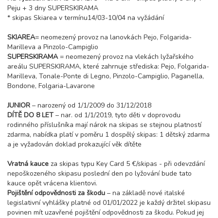
Peju + 3 dny SUPERSKIRAMA
* skipas Skiarea v termínu14/03-10/04 na vyžádání
SKIAREA
= neomezený provoz na lanovkách Pejo, Folgarida-
Marilleva a Pinzolo-Campiglio
SUPERSKIRAMA
= neomezený provoz na vlekách lyžařského
areálu SUPERSKIRAMA, které zahrnuje střediska: Pejo, Folgarida-
Marilleva, Tonale-Ponte di Legno, Pinzolo-Campiglio, Paganella,
Bondone, Folgaria-Lavarone
JUNIOR
– narozený od 1/1/2009 do 31/12/2018
DÍTĚ DO 8 LET
– nar. od 1/1/2019, tyto děti v doprovodu
rodinného příslušníka mají nárok na skipas se stejnou platností
zdarma, nabídka platí v poměru 1 dospělý skipas: 1 dětský zdarma
a je vyžadován doklad prokazující věk dítěte
Vratná kauce
za skipas typu Key Card 5 €/skipas - při odevzdání
nepoškozeného skipasu poslední den po lyžování bude tato
kauce opět vrácena klientovi.
Pojištění odpovědnosti za škodu
– na základě nové italské
legislativní vyhlášky platné od 01/01/2022 je každý držitel skipasu
povinen mít uzavřené pojištění odpovědnosti za škodu. Pokud jej