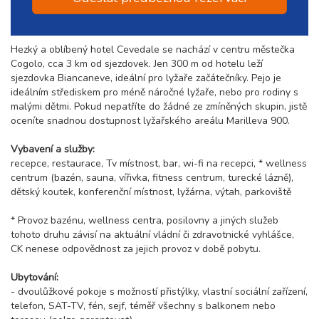
Hezký a oblíbený hotel Cevedale se nachází v centru městečka
Cogolo, cca 3 km od sjezdovek. Jen 300 m od hotelu leží
sjezdovka Biancaneve, ideální pro lyžaře začátečníky. Pejo je
ideálním střediskem pro méně náročné lyžaře, nebo pro rodiny s
malými dětmi. Pokud nepatříte do žádné ze zmíněných skupin, jistě
oceníte snadnou dostupnost lyžařského areálu Marilleva 900.
Vybavení a služby:
recepce, restaurace, Tv místnost, bar, wi-fi na recepci, * wellness
centrum (bazén, sauna, vířivka, fitness centrum, turecké lázně),
dětský koutek, konferenční místnost, lyžárna, výtah, parkoviště
* Provoz bazénu, wellness centra, posilovny a jiných služeb
tohoto druhu závisí na aktuální vládní či zdravotnické vyhlášce,
CK nenese odpovědnost za jejich provoz v době pobytu.
Ubytování:
- dvoulůžkové pokoje s možností přistýlky, vlastní sociální zařízení,
telefon, SAT-TV, fén, sejf, téměř všechny s balkonem nebo