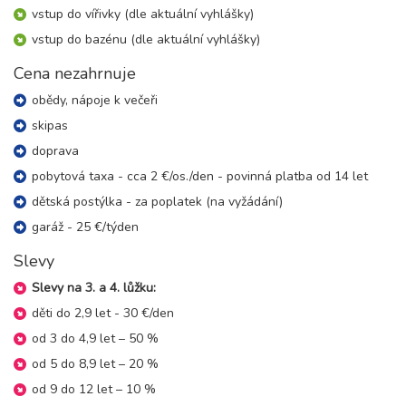
09.01. - 16.01.27
vstup do vířivky (dle aktuální vyhlášky)
8 dní (7 nocí)
sobota - sobota
vstup do bazénu (dle aktuální vyhlášky)
17 300 Kč
rezervovat
Cena nezahrnuje
16.01. - 23.01.27
8 dní (7 nocí)
sobota - sobota
obědy, nápoje k večeři
17 300 Kč
rezervovat
skipas
23.01. - 30.01.27
doprava
8 dní (7 nocí)
sobota - sobota
pobytová taxa - cca 2 €/os./den - povinná platba od 14 let
17 300 Kč
rezervovat
dětská postýlka - za poplatek (na vyžádání)
30.01. - 06.02.27
8 dní (7 nocí)
garáž - 25 €/týden
sobota - sobota
17 700 Kč
rezervovat
Slevy
Slevy na 3. a 4. lůžku:
únor 2027
děti do 2,9 let - 30 €/den
06.02. - 13.02.27
od 3 do 4,9 let – 50 %
8 dní (7 nocí)
sobota - sobota
od 5 do 8,9 let – 20 %
18 800 Kč
rezervovat
od 9 do 12 let – 10 %
13.02. - 20.02.27