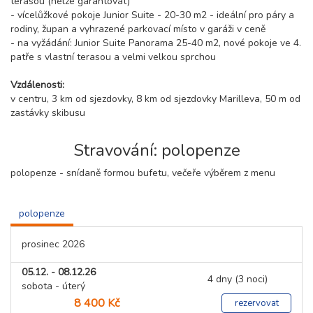
terasou (nelze garantovat)
- vícelůžkové pokoje Junior Suite - 20-30 m2 - ideální pro páry a
rodiny, župan a vyhrazené parkovací místo v garáži v ceně
- na vyžádání: Junior Suite Panorama 25-40 m2, nové pokoje ve 4.
patře s vlastní terasou a velmi velkou sprchou
Vzdálenosti:
v centru, 3 km od sjezdovky, 8 km od sjezdovky Marilleva, 50 m od
zastávky skibusu
Stravování: polopenze
polopenze - snídaně formou bufetu, večeře výběrem z menu
polopenze
prosinec 2026
05.12. - 08.12.26
4 dny (3 noci)
sobota - úterý
8 400 Kč
rezervovat