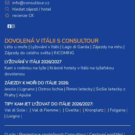
info@consultour.cz
hledat zájezd / hotel
recenze CK
DOVOLENÁ V ITÁLII S CONSULTOUR
Léto u moře
|
Lyžování v Itálii
|
Lago di Garda
|
Zájezdy na míru
|
Zájezdy do celého světa
|
INCOMING
LYŽOVÁNÍ V ITÁLII 2026/2027
Kam s rodinou na lyže
|​
Krásné hotely v Itálii na lyžařskou
dovolenou
ZÁJEZDY K MOŘI DO ITÁLIE 2026:
Jesolo
|
Lignano
|
Ostrov Ischia
|
Rimini letecky
|
Sicílie letecky z
Prahy
|
Apulie
TIPY KAM JET LYŽOVAT DO ITÁLIE 2026/2027:
Val di Sole
|
Val di Fiemme
|
Civetta
|
Kronplatz
|
Folgaria
|
Livigno
O nás
Prezentace společnosti Consultour
Cestovní pojištění