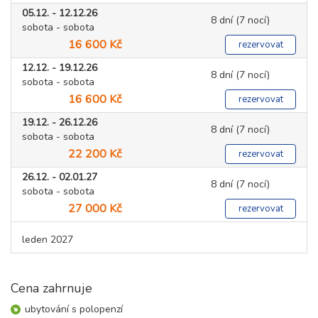
05.12. - 12.12.26
8 dní (7 nocí)
sobota - sobota
16 600 Kč
rezervovat
12.12. - 19.12.26
8 dní (7 nocí)
sobota - sobota
16 600 Kč
rezervovat
19.12. - 26.12.26
8 dní (7 nocí)
sobota - sobota
22 200 Kč
rezervovat
26.12. - 02.01.27
8 dní (7 nocí)
sobota - sobota
27 000 Kč
rezervovat
leden 2027
02.01. - 09.01.27
8 dní (7 nocí)
sobota - sobota
Cena zahrnuje
19 400 Kč
rezervovat
ubytování s polopenzí