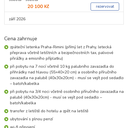
20 100 Kč
rezervovat
září 2026
01.09. - 05.09.26
5 dní (4 noci)
úterý - sobota
Cena zahrnuje
13 900 Kč
rezervovat
zpáteční letenka Praha-Rimini (přímý let z Prahy, letecká
05.09. - 08.09.26
přeprava včetně letištních a bezpečnostních tax, palivové
4 dny (3 noci)
sobota - úterý
přirážky a emisního příplatku)
10 600 Kč
rezervovat
při pobytu na 7 nocí včetně 10 kg palubního zavazadla do
přihrádky nad hlavou (55×40×20 cm) a osobního příručního
05.09. - 12.09.26
8 dní (7 nocí)
zavazadla na palubě (40x30x20cm) - musí se vejít pod sedadlo
sobota - sobota
– batoh/kabelka
17 600 Kč
rezervovat
při pobytu na 3/4 noci včetně osobního příručního zavazadla na
08.09. - 12.09.26
palubě (40x30x20cm) - musí se vejít pod sedadlo –
5 dní (4 noci)
úterý - sobota
batoh/kabelka
12 200 Kč
rezervovat
transfer z letiště do hotelu a zpět na letiště
ubytování s plnou penzí
wi-fi připojení