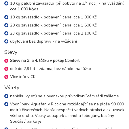
10 kg palubní zavazadlo (při pobytu na 3/4 noci) - na vyžádání:
cca 1 000 Kč/os.
10 kg zavazadlo k odbavení, cena: cca 1 000 Kč
20 kg zavazadlo k odbavení, cena: cca 1 600 Kč
23 kg zavazadlo k odbavení, cena: cca 2 100 Kč
ubytování bez dopravy - na vyžádání
Slevy
Slevy na 3. a 4. lůžku v pokoji Comfort:
dítě do 2,9 let - zdarma, bez nároku na lůžko
Více info v CK.
Výlety
nabídku výletů se slovenskou průvodkyní Vám rádi zašleme
Vodní park Aquafan v Riccione rozkládající se na ploše 90 000
metrů čtverečních. Nabízí nespočet vodních atrakcí a skluzavek
všeho druhu. Veliký aquapark s mnoha tobogány, bazény.
Součástí parku je: