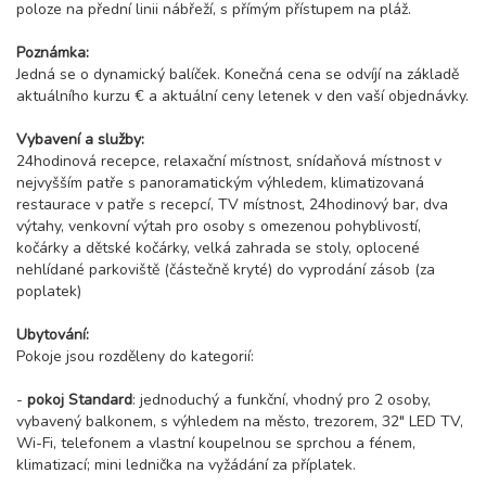
poloze na přední linii nábřeží, s přímým přístupem na pláž.
Poznámka:
Jedná se o dynamický balíček. Konečná cena se odvíjí na základě
aktuálního kurzu € a aktuální ceny letenek v den vaší objednávky.
Vybavení a služby:
24hodinová recepce, relaxační místnost, snídaňová místnost v
nejvyšším patře s panoramatickým výhledem, klimatizovaná
restaurace v patře s recepcí, TV místnost, 24hodinový bar, dva
výtahy, venkovní výtah pro osoby s omezenou pohyblivostí,
kočárky a dětské kočárky, velká zahrada se stoly, oplocené
nehlídané parkoviště (částečně kryté) do vyprodání zásob (za
poplatek)
Ubytování:
Pokoje jsou rozděleny do kategorií:
-
pokoj Standard
: jednoduchý a funkční, vhodný pro 2 osoby,
vybavený balkonem, s výhledem na město, trezorem, 32" LED TV,
Wi-Fi, telefonem a vlastní koupelnou se sprchou a fénem, ​​
klimatizací; mini lednička na vyžádání za příplatek.