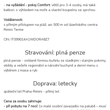
-
na vyžádání - pokoj Comfort
: větší pro 3-4 osoby, má také
balkon, s výhledem na moře a vlastní koupelnu se sprchou
Vzdálenosti:
s přímým přístupem na pláž, asi 500 m od lázeňského centra
Rimini Terme
CIN: IT099014A1WDORA8Z7
Stravování: plná penze
plná penze - snídaně formou bufetu se sladkými i slanými pokrmy,
obědy a večeře regionální a národní kuchyně a denní menu s
výběrem z masa a ryb
Doprava: letecky
zpáteční let Praha-Rimini - přímý let
Cena za osobu zahrnuje:
- při pobytu na 7 nocí:
1x malé osobní zavazadlo na palubě – musí