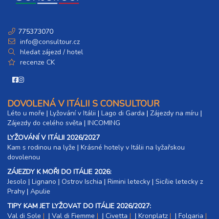
775373070
info@consultour.cz
hledat zájezd / hotel
recenze CK
DOVOLENÁ V ITÁLII S CONSULTOUR
Léto u moře
|
Lyžování v Itálii
|
Lago di Garda
|
Zájezdy na míru
|
Zájezdy do celého světa
|
INCOMING
LYŽOVÁNÍ V ITÁLII 2026/2027
Kam s rodinou na lyže
|​
Krásné hotely v Itálii na lyžařskou
dovolenou
ZÁJEZDY K MOŘI DO ITÁLIE 2026:
Jesolo
|
Lignano
|
Ostrov Ischia
|
Rimini letecky
|
Sicílie letecky z
Prahy
|
Apulie
TIPY KAM JET LYŽOVAT DO ITÁLIE 2026/2027:
Val di Sole
|
Val di Fiemme
|
Civetta
|
Kronplatz
|
Folgaria