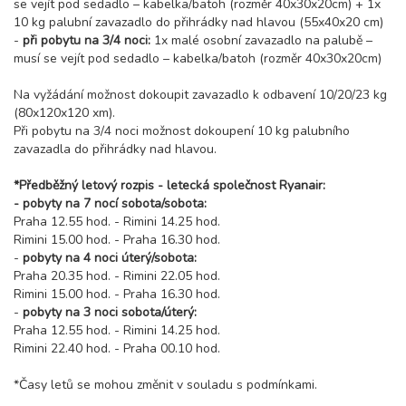
se vejít pod sedadlo – kabelka/batoh (rozměr 40x30x20cm) + 1x
10 kg palubní zavazadlo do přihrádky nad hlavou (55x40x20 cm)
-
při pobytu na 3/4 noci:
1x malé osobní zavazadlo na palubě –
musí se vejít pod sedadlo – kabelka/batoh (rozměr 40x30x20cm)
Na vyžádání možnost dokoupit zavazadlo k odbavení 10/20/23 kg
(80x120x120 xm).
Při pobytu na 3/4 noci možnost dokoupení 10 kg palubního
zavazadla do přihrádky nad hlavou.
*Předběžný letový rozpis - letecká společnost Ryanair:
- pobyty na 7 nocí sobota/sobota:
Praha 12.55 hod. - Rimini 14.25 hod.
Rimini 15.00 hod. - Praha 16.30 hod.
-
pobyty na 4 noci úterý/sobota:
Praha 20.35 hod. - Rimini 22.05 hod.
Rimini 15.00 hod. - Praha 16.30 hod.
-
pobyty na 3 noci sobota/úterý:
Praha 12.55 hod. - Rimini 14.25 hod.
Rimini 22.40 hod. - Praha 00.10 hod.
*Časy letů se mohou změnit v souladu s podmínkami.