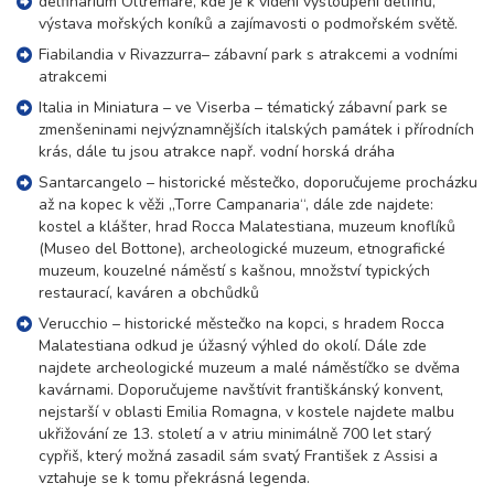
delfinárium Oltremare, kde je k vidění vystoupení delfínů,
výstava mořských koníků a zajímavosti o podmořském světě.
Fiabilandia v Rivazzurra– zábavní park s atrakcemi a vodními
atrakcemi
Italia in Miniatura – ve Viserba – tématický zábavní park se
zmenšeninami nejvýznamnějších italských památek i přírodních
krás, dále tu jsou atrakce např. vodní horská dráha
Santarcangelo – historické městečko, doporučujeme procházku
až na kopec k věži „Torre Campanaria“, dále zde najdete:
kostel a klášter, hrad Rocca Malatestiana, muzeum knoflíků
(Museo del Bottone), archeologické muzeum, etnografické
muzeum, kouzelné náměstí s kašnou, množství typických
restaurací, kaváren a obchůdků
Verucchio – historické městečko na kopci, s hradem Rocca
Malatestiana odkud je úžasný výhled do okolí. Dále zde
najdete archeologické muzeum a malé náměstíčko se dvěma
kavárnami. Doporučujeme navštívit františkánský konvent,
nejstarší v oblasti Emilia Romagna, v kostele najdete malbu
ukřižování ze 13. století a v atriu minimálně 700 let starý
cypřiš, který možná zasadil sám svatý František z Assisi a
vztahuje se k tomu překrásná legenda.