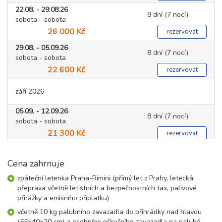
22.08. - 29.08.26
8 dní (7 nocí)
sobota - sobota
26 000 Kč
rezervovat
29.08. - 05.09.26
8 dní (7 nocí)
sobota - sobota
22 600 Kč
rezervovat
září 2026
05.09. - 12.09.26
8 dní (7 nocí)
sobota - sobota
21 300 Kč
rezervovat
Cena zahrnuje
zpáteční letenka Praha-Rimini (přímý let z Prahy, letecká
přeprava včetně letištních a bezpečnostních tax, palivové
přirážky a emisního příplatku)
včetně 10 kg palubního zavazadla do přihrádky nad hlavou
(55×40×20 cm) a osobního příručního zavazadla na palubě