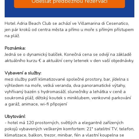
Odeslat předběžnou rezervaci
Hotel Adria Beach Club se achází ve Villamarina di Cesenatico,
jen pár kroků od centra města a přímo u moře s přímým přístupem
na pláž.
Poznámka:
Jedná se o dynamický balíček. Konečná cena se odvíjí na základě
aktuálního kurzu € a aktuální ceny letenek v den vaší objednávky.
Vybavení a služby:
mezi služby patří klimatizované společné prostory, bar, jídelna s
výhledem na moře, velká veranda, dva panoramatické výtahy,
vyhřívaný bazén s hydromasáží, slunečníky a lehátka v ceně a
soukromá pláž, dětský koutek s miniklubem, venkovné parkování
a garáž, animace, wi-fi připojení
Ubytování:
- hotel má 120 prostorných, světlých a elegantně zařízených
pokojů vybavených veškerým komfortem: 21" satelitní TV, telefon,
klimatizace, balkon, trezor, minibar, fén a vlastní koupelna se