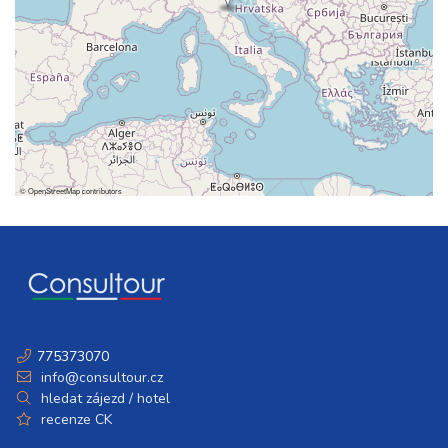
©
OpenStreetMap
contributors
775373070
info@consultour.cz
hledat zájezd / hotel
recenze CK