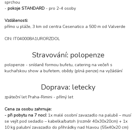
sprchou
-
pokoje STANDARD
- pro 2-4 osoby
Vzdálenosti:
přímo u pláže, 3 km od centra Cesenatico a 500 m od Valverde
CIN: IT040008A1URORZDOL
Stravování: polopenze
polopenze - snídaně formou bufetu, catering na večeři s
kuchařskou show a bufetem, obědy (plná penze) na vyžádání
Doprava: letecky
zpáteční let Praha-Rimini - přímý let
Cena za osobu zahrnuje:
- při pobytu na 7 nocí:
1x malé osobní zavazadlo na palubě – musí
se vejít pod sedadlo – kabelka/batoh (rozměr 40x30x20cm) + 1x
10 kg palubní zavazadlo do přihrádky nad hlavou (55x40x20 cm)