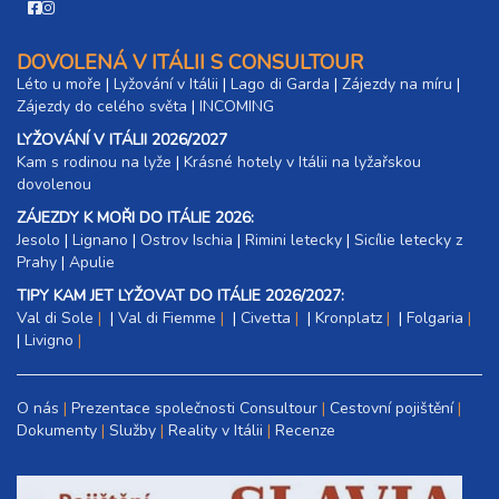
DOVOLENÁ V ITÁLII S CONSULTOUR
Léto u moře
|
Lyžování v Itálii
|
Lago di Garda
|
Zájezdy na míru
|
Zájezdy do celého světa
|
INCOMING
LYŽOVÁNÍ V ITÁLII 2026/2027
Kam s rodinou na lyže
|​
Krásné hotely v Itálii na lyžařskou
dovolenou
ZÁJEZDY K MOŘI DO ITÁLIE 2026:
Jesolo
|
Lignano
|
Ostrov Ischia
|
Rimini letecky
|
Sicílie letecky z
Prahy
|
Apulie
TIPY KAM JET LYŽOVAT DO ITÁLIE 2026/2027:
Val di Sole
|
Val di Fiemme
|
Civetta
|
Kronplatz
|
Folgaria
|
Livigno
O nás
Prezentace společnosti Consultour
Cestovní pojištění
Dokumenty
Služby
Reality v Itálii
Recenze