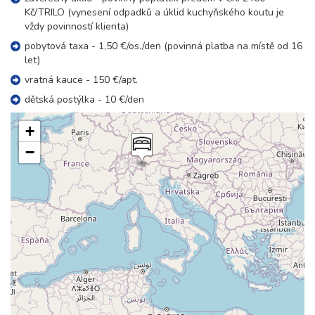
8 dní (7 nocí)
sobota - sobota
Kč/TRILO (vynesení odpadků a úklid kuchyňského koutu je
vždy povinností klienta)
54 000 Kč
rezervovat
pobytová taxa - 1,50 €/os./den (povinná platba na místě od 16
únor 2027
let)
vratná kauce - 150 €/apt.
06.02. - 13.02.27
8 dní (7 nocí)
dětská postýlka - 10 €/den
sobota - sobota
65 100 Kč
rezervovat
+
13.02. - 20.02.27
8 dní (7 nocí)
−
sobota - sobota
65 100 Kč
rezervovat
20.02. - 27.02.27
8 dní (7 nocí)
sobota - sobota
57 900 Kč
rezervovat
27.02. - 06.03.27
8 dní (7 nocí)
sobota - sobota
54 000 Kč
rezervovat
březen 2027