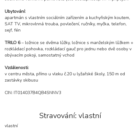
Ubytování:
apartmán s vlastním sociálním zařízením a kuchyňským koutem,
SAT TV, mikrovlnná trouba, povlečení, ručníky, myčka, telefon,
sejf, fén
TRILO 6
– ložnice se dvěma lůžky, ložnice s manželským lůžkem +
rozkládací pohovka, rozkládací gauč pro jednu nebo dvě osoby v
obývacím pokoji, samostatný vchod
Vzdálenosti:
v centru města, přímo u vleku č.20 u lyžařské školy, 150 m od
zastávky skibusu
CIN: IT014037B4QB4SNNV3
Stravování: vlastní
vlastní