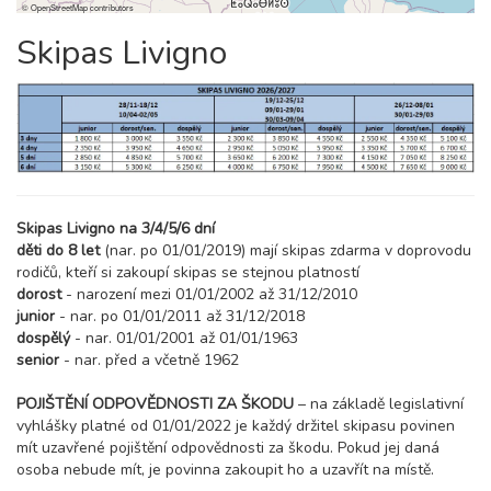
©
OpenStreetMap
contributors
06.03. - 13.03.27
Skipas Livigno
8 dní (7 nocí)
sobota - sobota
49 600 Kč
rezervovat
13.03. - 20.03.27
8 dní (7 nocí)
sobota - sobota
40 800 Kč
rezervovat
20.03. - 27.03.27
8 dní (7 nocí)
Skipas Livigno na 3/4/5/6 dní
sobota - sobota
děti do 8 let
(nar. po 01/01/2019) mají skipas zdarma v doprovodu
45 700 Kč
rezervovat
rodičů, kteří si zakoupí skipas se stejnou platností
27.03. - 03.04.27
dorost
- narození mezi 01/01/2002 až 31/12/2010
8 dní (7 nocí)
sobota - sobota
junior
- nar. po 01/01/2011 až 31/12/2018
dospělý
- nar. 01/01/2001 až 01/01/1963
40 800 Kč
rezervovat
senior
- nar. před a včetně 1962
duben 2027
POJIŠTĚNÍ ODPOVĚDNOSTI ZA ŠKODU
– na základě legislativní
vyhlášky platné od 01/01/2022 je každý držitel skipasu povinen
03.04. - 10.04.27
8 dní (7 nocí)
mít uzavřené pojištění odpovědnosti za škodu. Pokud jej daná
sobota - sobota
osoba nebude mít, je povinna zakoupit ho a uzavřít na místě.
32 800 Kč
rezervovat