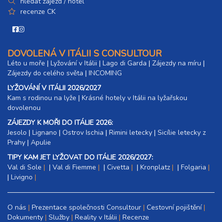
hledat zájezd / hotel
recenze CK
DOVOLENÁ V ITÁLII S CONSULTOUR
Léto u moře
|
Lyžování v Itálii
|
Lago di Garda
|
Zájezdy na míru
|
Zájezdy do celého světa
|
INCOMING
LYŽOVÁNÍ V ITÁLII 2026/2027
Kam s rodinou na lyže
|​
Krásné hotely v Itálii na lyžařskou
dovolenou
ZÁJEZDY K MOŘI DO ITÁLIE 2026:
Jesolo
|
Lignano
|
Ostrov Ischia
|
Rimini letecky
|
Sicílie letecky z
Prahy
|
Apulie
TIPY KAM JET LYŽOVAT DO ITÁLIE 2026/2027:
Val di Sole
|
Val di Fiemme
|
Civetta
|
Kronplatz
|
Folgaria
|
Livigno
O nás
Prezentace společnosti Consultour
Cestovní pojištění
Dokumenty
Služby
Reality v Itálii
Recenze