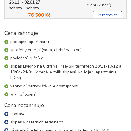
26.12. - 02.01.27
8 dní (7 nocí)
sobota - sobota
76 500 Kč
rezervovat
leden 2027
Cena zahrnuje
02.01. - 09.01.27
pronájem apartmánu
8 dní (7 nocí)
sobota - sobota
spotřeby energií (voda, elektřina, plyn)
54 000 Kč
rezervovat
povlečení, ručníky
09.01. - 16.01.27
8 dní (7 nocí)
skipas Livigno na 6 dní ve Free-Ski termínech 28/11-19/12 a
sobota - sobota
10/04-24/04 (v ceně je tolik skipasů, kolik je v apartmánu
40 800 Kč
rezervovat
lůžek)
16.01. - 23.01.27
venkovní parkoviště (dle dostupnosti)
8 dní (7 nocí)
sobota - sobota
wi-fi připojení
45 700 Kč
rezervovat
Cena nezahrnuje
23.01. - 30.01.27
8 dní (7 nocí)
sobota - sobota
doprava
49 600 Kč
rezervovat
skipas v ostatních termínech
30.01. - 06.02.27
závěrečný úklid - povinný poplatek předem v CK: 2400