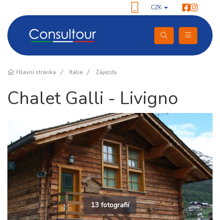
CZK
Hlavní stránka
Itálie
Zájezdy
Chalet Galli - Livigno
13 fotografií