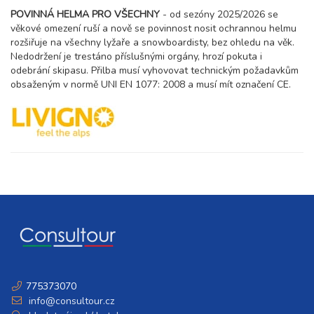
POVINNÁ HELMA PRO VŠECHNY
- od sezóny 2025/2026 se
10.04. - 17.04.27
8 dní (7 nocí)
věkové omezení ruší a nově se povinnost nosit ochrannou helmu
sobota - sobota
rozšiřuje na všechny lyžaře a snowboardisty, bez ohledu na věk.
58 700 Kč
rezervovat
Nedodržení je trestáno příslušnými orgány, hrozí pokuta i
17.04. - 24.04.27
odebrání skipasu. Přilba musí vyhovovat technickým požadavkům
8 dní (7 nocí)
sobota - sobota
obsaženým v normě UNI EN 1077: 2008 a musí mít označení CE.
49 900 Kč
rezervovat
24.04. - 01.05.27
8 dní (7 nocí)
sobota - sobota
40 600 Kč
rezervovat
775373070
info@consultour.cz