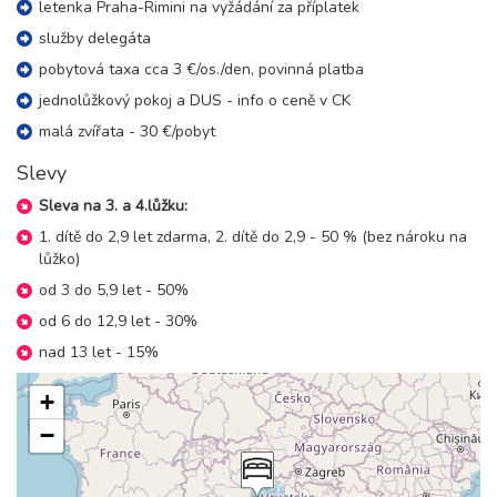
letenka Praha-Rimini na vyžádání za příplatek
služby delegáta
pobytová taxa cca 3 €/os./den, povinná platba
jednolůžkový pokoj a DUS - info o ceně v CK
malá zvířata - 30 €/pobyt
Slevy
Sleva na 3. a 4.lůžku:
1. dítě do 2,9 let zdarma, 2. dítě do 2,9 - 50 % (bez nároku na
lůžko)
od 3 do 5,9 let - 50%
od 6 do 12,9 let - 30%
nad 13 let - 15%
+
−