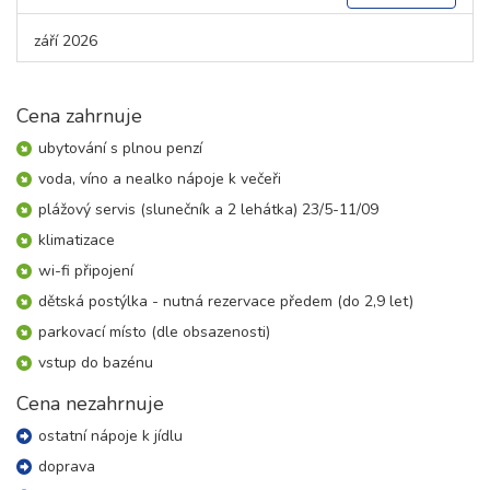
září 2026
05.09. - 10.09.26
6 dní (5 nocí)
sobota - čtvrtek
Cena zahrnuje
11 600 Kč
rezervovat
ubytování s plnou penzí
05.09. - 12.09.26
voda, víno a nealko nápoje k večeři
8 dní (7 nocí)
sobota - sobota
plážový servis (slunečník a 2 lehátka) 23/5-11/09
16 200 Kč
rezervovat
klimatizace
wi-fi připojení
dětská postýlka - nutná rezervace předem (do 2,9 let)
parkovací místo (dle obsazenosti)
vstup do bazénu
Cena nezahrnuje
ostatní nápoje k jídlu
doprava