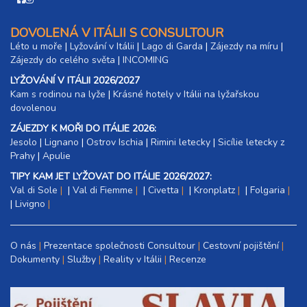
DOVOLENÁ V ITÁLII S CONSULTOUR
Léto u moře
|
Lyžování v Itálii
|
Lago di Garda
|
Zájezdy na míru
|
Zájezdy do celého světa
|
INCOMING
LYŽOVÁNÍ V ITÁLII 2026/2027
Kam s rodinou na lyže
|​
Krásné hotely v Itálii na lyžařskou
dovolenou
ZÁJEZDY K MOŘI DO ITÁLIE 2026:
Jesolo
|
Lignano
|
Ostrov Ischia
|
Rimini letecky
|
Sicílie letecky z
Prahy
|
Apulie
TIPY KAM JET LYŽOVAT DO ITÁLIE 2026/2027:
Val di Sole
|
Val di Fiemme
|
Civetta
|
Kronplatz
|
Folgaria
|
Livigno
O nás
Prezentace společnosti Consultour
Cestovní pojištění
Dokumenty
Služby
Reality v Itálii
Recenze