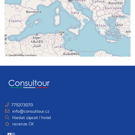
©
OpenStreetMap
contributors
775373070
info@consultour.cz
hledat zájezd / hotel
recenze CK