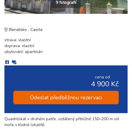
9 fotografií
Benátsko
Caorle
strava: vlastní
doprava: vlastní
ubytování: apartmán
cena od
4 900 Kč
Odeslat předběžnou rezervaci
Quadrilokál v druhém patře, vzdálený přibližně 150–200 m od
moře v klidné lokalitě.