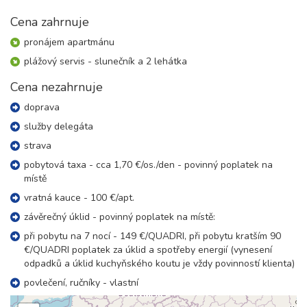
05.09. - 10.09.26
6 dní (5 nocí)
sobota - čtvrtek
Cena zahrnuje
10 400 Kč
rezervovat
pronájem apartmánu
05.09. - 12.09.26
plážový servis - slunečník a 2 lehátka
8 dní (7 nocí)
sobota - sobota
11 400 Kč
Cena nezahrnuje
rezervovat
doprava
06.09. - 09.09.26
4 dny (3 noci)
neděle - středa
služby delegáta
6 300 Kč
rezervovat
strava
12.09. - 16.09.26
pobytová taxa - cca 1,70 €/os./den - povinný poplatek na
5 dní (4 noci)
sobota - středa
místě
6 500 Kč
rezervovat
vratná kauce - 100 €/apt.
12.09. - 17.09.26
závěrečný úklid - povinný poplatek na místě:
6 dní (5 nocí)
sobota - čtvrtek
při pobytu na 7 nocí - 149 €/QUADRI, při pobytu kratším 90
8 100 Kč
rezervovat
€/QUADRI poplatek za úklid a spotřeby energií (vynesení
odpadků a úklid kuchyňského koutu je vždy povinností klienta)
12.09. - 19.09.26
8 dní (7 nocí)
sobota - sobota
povlečení, ručníky - vlastní
8 100 Kč
rezervovat