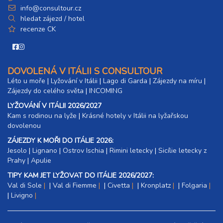
info@consultour.cz
26.09. - 01.10.26
hledat zájezd / hotel
6 dní (5 nocí)
sobota - čtvrtek
recenze CK
8 100 Kč
rezervovat
26.09. - 03.10.26
8 dní (7 nocí)
sobota - sobota
DOVOLENÁ V ITÁLII S CONSULTOUR
8 100 Kč
rezervovat
Léto u moře
|
Lyžování v Itálii
|
Lago di Garda
|
Zájezdy na míru
|
Zájezdy do celého světa
|
INCOMING
27.09. - 30.09.26
4 dny (3 noci)
neděle - středa
LYŽOVÁNÍ V ITÁLII 2026/2027
4 900 Kč
rezervovat
Kam s rodinou na lyže
|​
Krásné hotely v Itálii na lyžařskou
dovolenou
ZÁJEZDY K MOŘI DO ITÁLIE 2026:
Jesolo
|
Lignano
|
Ostrov Ischia
|
Rimini letecky
|
Sicílie letecky z
Prahy
|
Apulie
TIPY KAM JET LYŽOVAT DO ITÁLIE 2026/2027:
Val di Sole
|
Val di Fiemme
|
Civetta
|
Kronplatz
|
Folgaria
|
Livigno