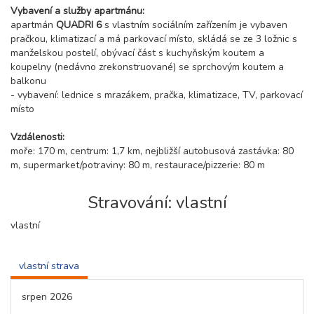
Vybavení a služby apartmánu:
apartmán
QUADRI 6
s vlastním sociálním zařízením je vybaven
pračkou, klimatizací a má parkovací místo, skládá se ze 3 ložnic s
manželskou postelí, obývací část s kuchyňským koutem a
koupelny (nedávno zrekonstruované) se sprchovým koutem a
balkonu
- vybavení: lednice s mrazákem, pračka, klimatizace, TV, parkovací
místo
Vzdálenosti:
moře: 170 m, centrum: 1,7 km, nejbližší autobusová zastávka: 80
m, supermarket/potraviny: 80 m, restaurace/pizzerie: 80 m
Stravování: vlastní
vlastní
vlastní strava
srpen 2026