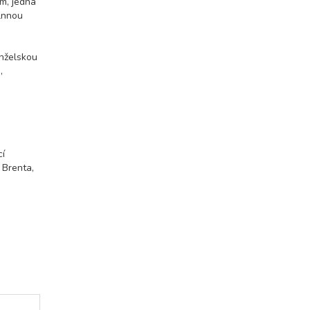
m, jedna
vlnnou
anželskou
,
cí
 Brenta,