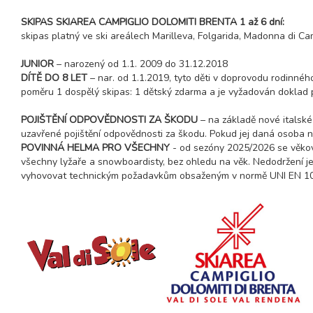
SKIPAS SKIAREA CAMPIGLIO DOLOMITI BRENTA 1 až 6 dní:
skipas platný ve ski areálech Marilleva, Folgarida, Madonna di Cam
JUNIOR
– narozený od 1.1. 2009 do 31.12.2018
DÍTĚ DO 8 LET
– nar. od 1.1.2019, tyto děti v doprovodu rodinného
poměru 1 dospělý skipas: 1 dětský zdarma a je vyžadován doklad pr
POJIŠTĚNÍ ODPOVĚDNOSTI ZA ŠKODU
– na základě nové italské
uzavřené pojištění odpovědnosti za škodu. Pokud jej daná osoba ne
POVINNÁ HELMA PRO VŠECHNY
- od sezóny 2025/2026 se věkov
všechny lyžaře a snowboardisty, bez ohledu na věk. Nedodržení je 
vyhovovat technickým požadavkům obsaženým v normě UNI EN 107