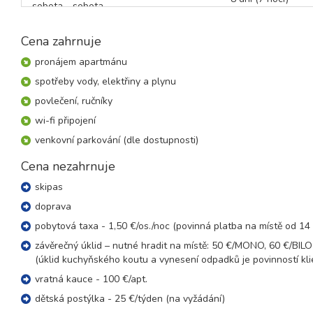
sobota - sobota
30.01. - 06.02.27
8 dní (7 nocí)
Cena zahrnuje
sobota - sobota
pronájem apartmánu
únor 2027
spotřeby vody, elektřiny a plynu
06.02. - 13.02.27
povlečení, ručníky
8 dní (7 nocí)
sobota - sobota
wi-fi připojení
13.02. - 20.02.27
8 dní (7 nocí)
venkovní parkování (dle dostupnosti)
sobota - sobota
Cena nezahrnuje
20.02. - 27.02.27
8 dní (7 nocí)
sobota - sobota
skipas
27.02. - 06.03.27
8 dní (7 nocí)
doprava
sobota - sobota
pobytová taxa - 1,50 €/os./noc (povinná platba na místě od 14 
březen 2027
závěrečný úklid – nutné hradit na místě: 50 €/MONO, 60 €/BI
(úklid kuchyňského koutu a vynesení odpadků je povinností kli
06.03. - 13.03.27
8 dní (7 nocí)
vratná kauce - 100 €/apt.
sobota - sobota
dětská postýlka - 25 €/týden (na vyžádání)
13.03. - 20.03.27
8 dní (7 nocí)