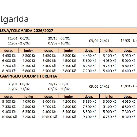
35 400 Kč
rezerv
lgarida
36 900 Kč
rezerv
21 600 Kč
rezerv