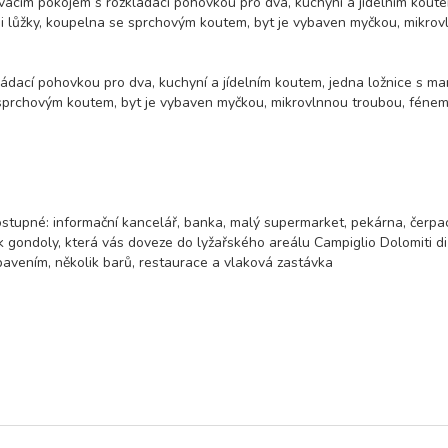
acím pokojem s rozkládací pohovkou pro dva, kuchyní a jídelním koute
mi lůžky, koupelna se sprchovým koutem, byt je vybaven myčkou, mikro
dací pohovkou pro dva, kuchyní a jídelním koutem, jedna ložnice s m
 sprchovým koutem, byt je vybaven myčkou, mikrovlnnou troubou, fénem
ostupné: informační kancelář, banka, malý supermarket, pekárna, čerpa
k gondoly, která vás doveze do lyžařského areálu Campiglio Dolomiti di
ybavením, několik barů, restaurace a vlaková zastávka