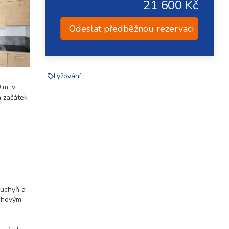
21 600 Kč
Odeslat předběžnou rezervaci
Lyžování
 m, v
a začátek
kuchyň a
rchovým