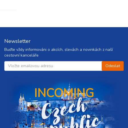
Newsletter
Buďte vždy informováni o akcích, slevách a novinkách z naší
cestovní kanceláře
INCOMING
C
z
e
c
h
r
e
p
u
b
l
i
c