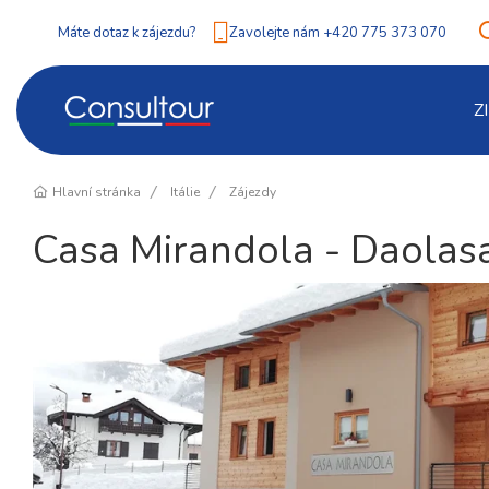
Máte dotaz k zájezdu?
Zavolejte nám +420 775 373 070
Z
Hlavní stránka
Itálie
Zájezdy
Casa Mirandola - Daolas