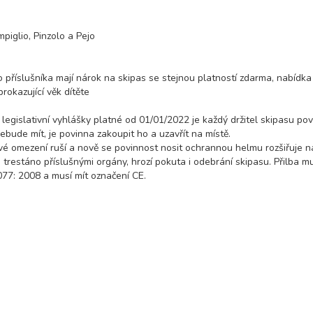
piglio, Pinzolo a Pejo
 příslušníka mají nárok na skipas se stejnou platností zdarma, nabídka 
okazující věk dítěte
 legislativní vyhlášky platné od 01/01/2022 je každý držitel skipasu pov
bude mít, je povinna zakoupit ho a uzavřít na místě.
é omezení ruší a nově se povinnost nosit ochrannou helmu rozšiřuje n
trestáno příslušnými orgány, hrozí pokuta i odebrání skipasu. Přilba m
7: 2008 a musí mít označení CE.