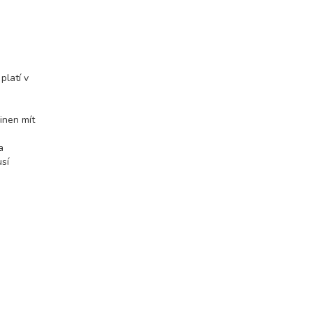
platí v
inen mít
a
usí