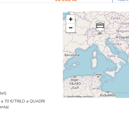
43 100 Kč
rezerv
+
−
46 200 Kč
rezerv
46 200 Kč
rezerv
43 100 Kč
rezerv
38 500 Kč
rezerv
let)
©
OpenStreetMap
contributors
LO a 70 €/TRILO a QUADRI
enta)
35 400 Kč
rezerv
35 400 Kč
rezerv