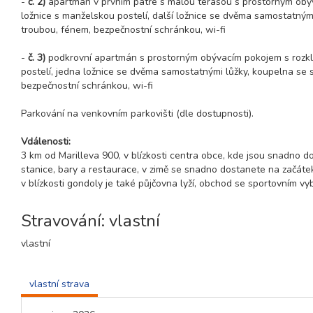
-
č. 2)
apartmán v prvním patře s malou terasou s prostorným obýv
ložnice s manželskou postelí, další ložnice se dvěma samostatný
troubou, fénem, bezpečnostní schránkou, wi-fi
-
č. 3)
podkrovní apartmán s prostorným obývacím pokojem s rozklá
postelí, jedna ložnice se dvěma samostatnými lůžky, koupelna se
bezpečnostní schránkou, wi-fi
Parkování na venkovním parkovišti (dle dostupnosti).
Vdálenosti:
3 km od Marilleva 900, v blízkosti centra obce, kde jsou snadno d
stanice, bary a restaurace, v zimě se snadno dostanete na začáte
v blízkosti gondoly je také půjčovna lyží, obchod se sportovním v
Stravování: vlastní
vlastní
vlastní strava