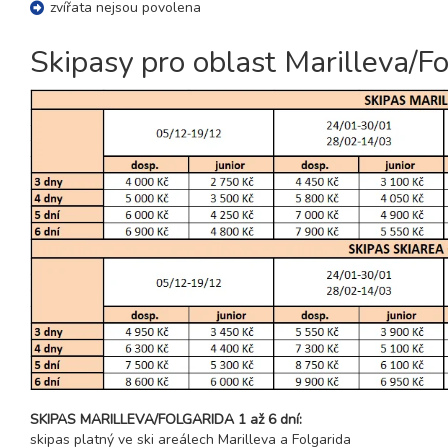
sobota - sobota
zvířata nejsou povolena
20.03. - 27.03.27
8 dní (7 nocí)
Skipasy pro oblast Marilleva/Fo
sobota - sobota
27.03. - 03.04.27
8 dní (7 nocí)
sobota - sobota
duben 2027
03.04. - 10.04.27
8 dní (7 nocí)
sobota - sobota
SKIPAS MARILLEVA/FOLGARIDA 1 až 6 dní:
skipas platný ve ski areálech Marilleva a Folgarida