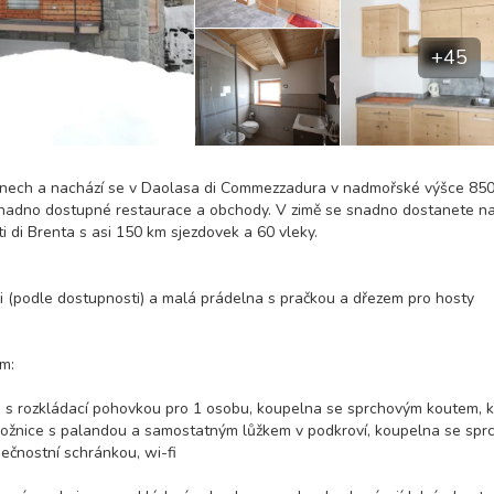
+45
ánech a nachází se v Daolasa di Commezzadura v nadmořské výšce 850
 snadno dostupné restaurace a obchody. V zimě se snadno dostanete n
 di Brenta s asi 150 km sjezdovek a 60 vleky.
 (podle dostupnosti) a malá prádelna s pračkou a dřezem pro hosty
ím:
j s rozkládací pohovkou pro 1 osobu, koupelna se sprchovým koutem, 
lí, ložnice s palandou a samostatným lůžkem v podkroví, koupelna se sp
ečnostní schránkou, wi-fi