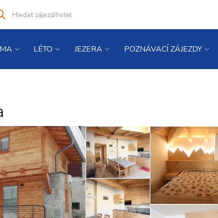
Vyhledat
co
hledáte
IMA
LÉTO
JEZERA
POZNÁVACÍ ZÁJEZDY
a