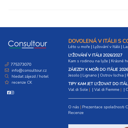
DOVOLENÁ V ITÁLII S 
Léto u moře
|
Lyžování v Itálii
|
La
LYŽOVÁNÍ V ITÁLII 2026/2027
Kam s rodinou na lyže
|​
Krásné ho
775373070
ZÁJEZDY K MOŘI DO ITÁLIE 2026
info@consultour.cz
Jesolo
|
Lignano
|
Ostrov Ischia
|
hledat zájezd / hotel
recenze CK
TIPY KAM JET LYŽOVAT DO ITÁLI
Val di Sole
|
Val di Fiemme
|
C
O nás
Prezentace společnosti 
Recenze