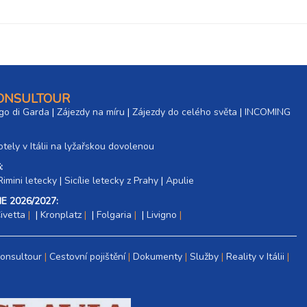
CONSULTOUR
go di Garda
|
Zájezdy na míru
|
Zájezdy do celého světa
|
INCOMING
tely v Itálii na lyžařskou dovolenou
:
Rimini letecky
|
Sicílie letecky z Prahy
|
Apulie
E 2026/2027:
ivetta
|
Kronplatz
|
Folgaria
|
Livigno
Consultour
Cestovní pojištění
Dokumenty
Služby
Reality v Itálii