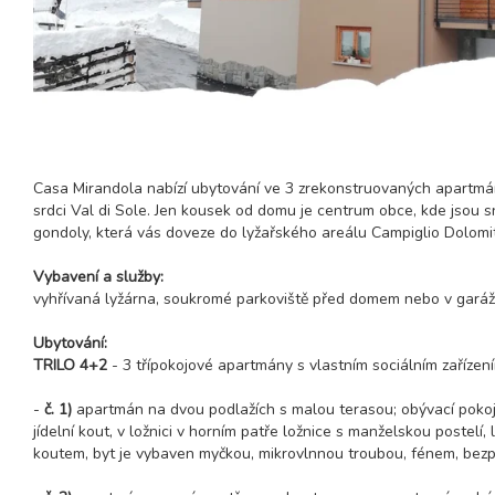
Casa Mirandola nabízí ubytování ve 3 zrekonstruovaných apartm
srdci Val di Sole. Jen kousek od domu je centrum obce, kde jsou
gondoly, která vás doveze do lyžařského areálu Campiglio Dolomiti
Vybavení a služby:
vyhřívaná lyžárna, soukromé parkoviště před domem nebo v garáži
Ubytování:
TRILO 4+2
- 3 třípokojové apartmány s vlastním sociálním zařízen
-
č. 1)
apartmán na dvou podlažích s malou terasou; obývací poko
jídelní kout, v ložnici v horním patře ložnice s manželskou poste
koutem, byt je vybaven myčkou, mikrovlnnou troubou, fénem, bezp