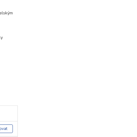
želským
ky
ovat