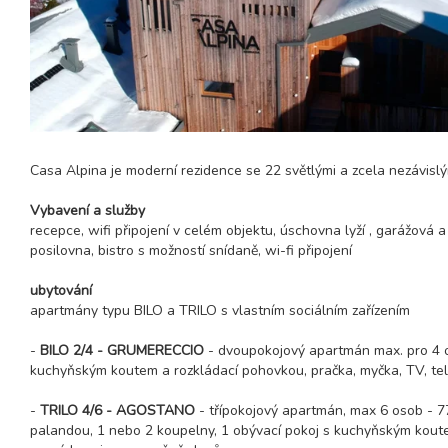
Casa Alpina je moderní rezidence se 22 světlými a zcela nezávislým
Vybavení a služby
recepce, wifi připojení v celém objektu, úschovna lyží , garážová 
posilovna, bistro s možností snídaně, wi-fi připojení
ubytování
apartmány typu BILO a TRILO s vlastním sociálním zařízením
-
BILO 2/4 - GRUMERECCIO
- dvoupokojový apartmán max. pro 4 o
kuchyňským koutem a rozkládací pohovkou, pračka, myčka, TV, telefo
-
TRILO 4/6 - AGOSTANO
- třípokojový apartmán, max 6 osob - 7
palandou, 1 nebo 2 koupelny, 1 obývací pokoj s kuchyňským koutem 