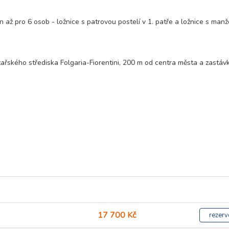
 až pro 6 osob - ložnice s patrovou postelí v 1. patře a ložnice s man
žařského střediska Folgaria-Fiorentini, 200 m od centra města a zastáv
17 700 Kč
rezerv