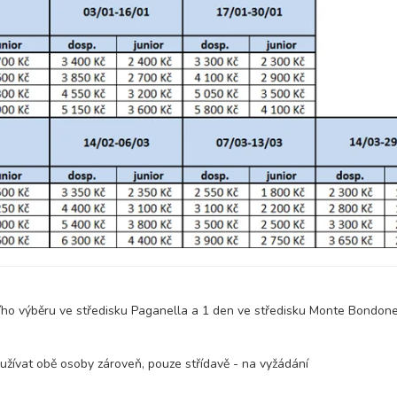
29 900 Kč
rezerv
29 900 Kč
rezerv
29 000 Kč
rezerv
24 500 Kč
rezerv
17 700 Kč
rezerv
14 800 Kč
rezerv
tního výběru ve středisku Paganella a 1 den ve středisku Monte Bondon
ívat obě osoby zároveň, pouze střídavě - na vyžádání