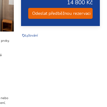
14 800 Kč
Odeslat předběžnou rezervaci
Lyžování
 prvky.
lá
i nebo
ení,