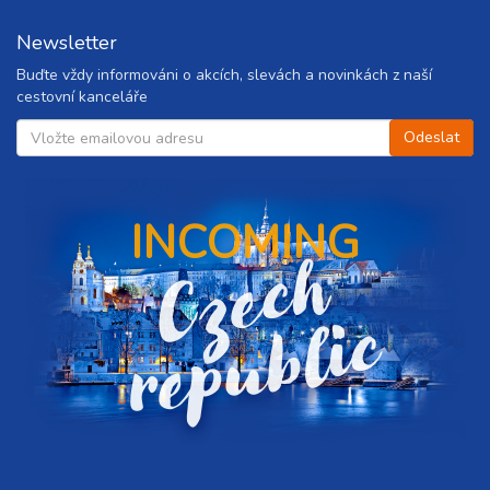
Newsletter
Buďte vždy informováni o akcích, slevách a novinkách z naší
cestovní kanceláře
INCOMING
C
z
e
c
h
r
e
p
u
b
l
i
c