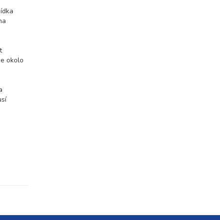
bídka
na
t
je okolo
a
usí