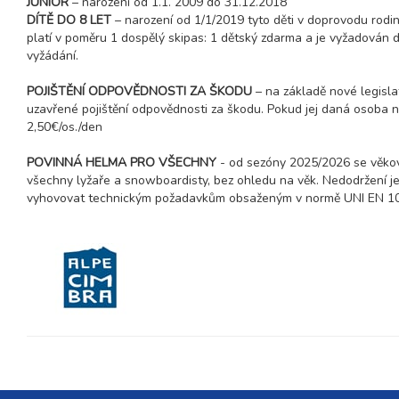
JUNIOR
– narození od 1.1. 2009 do 31.12.2018
DÍTĚ DO 8 LET
– narození od 1/1/2019 tyto děti v doprovodu rodin
platí v poměru 1 dospělý skipas: 1 dětský zdarma a je vyžadován d
vyžádání.
POJIŠTĚNÍ ODPOVĚDNOSTI ZA ŠKODU
– na základě nové legisla
uzavřené pojištění odpovědnosti za škodu. Pokud jej daná osoba n
2,50€/os./den
POVINNÁ HELMA PRO VŠECHNY
- od sezóny 2025/2026 se věkov
všechny lyžaře a snowboardisty, bez ohledu na věk. Nedodržení je 
vyhovovat technickým požadavkům obsaženým v normě UNI EN 107