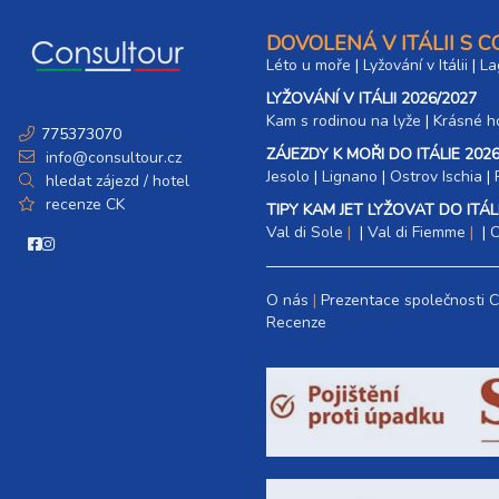
DOVOLENÁ V ITÁLII S 
Léto u moře
|
Lyžování v Itálii
|
La
LYŽOVÁNÍ V ITÁLII 2026/2027
Kam s rodinou na lyže
|​
Krásné ho
775373070
ZÁJEZDY K MOŘI DO ITÁLIE 2026
info@consultour.cz
Jesolo
|
Lignano
|
Ostrov Ischia
|
hledat zájezd / hotel
recenze CK
TIPY KAM JET LYŽOVAT DO ITÁLI
Val di Sole
|
Val di Fiemme
|
C
O nás
Prezentace společnosti 
Recenze