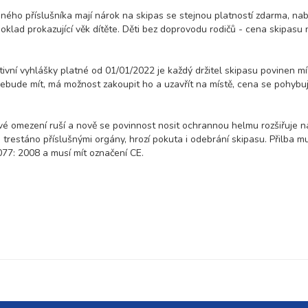
ného příslušníka mají nárok na skipas se stejnou platností zdarma, na
oklad prokazující věk dítěte. Děti bez doprovodu rodičů - cena skipasu 
tivní vyhlášky platné od 01/01/2022 je každý držitel skipasu povinen mí
ebude mít, má možnost zakoupit ho a uzavřít na místě, cena se pohybu
é omezení ruší a nově se povinnost nosit ochrannou helmu rozšiřuje n
trestáno příslušnými orgány, hrozí pokuta i odebrání skipasu. Přilba m
7: 2008 a musí mít označení CE.