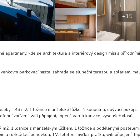
+15
i apartmány, kde se architektura a interiérový design mísí s přírodními
a venkovní parkovací místa, zahrada se sluneční terasou a soláriem, ma
soby - 48 m2, 1 ložnice manželské lůžko, 1 koupelna, obývací pokoj s
nní zařízení, wifi připojení, topení, varná konvice, vysoušeč vlasů
7 m2, 1 ložnice s manželským lůžkem, 1 ložnice s oddělenými postelem
a rozkládací pohovkou, TV, telefon, myčka, pračka, wifi připojení, top