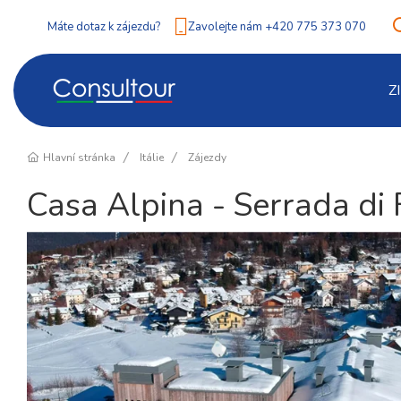
Máte dotaz k zájezdu?
Zavolejte nám +420 775 373 070
Z
Hlavní stránka
Itálie
Zájezdy
Casa Alpina - Serrada di 