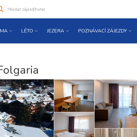
Vyhledat
co
hledáte
IMA
LÉTO
JEZERA
POZNÁVACÍ ZÁJEZDY
Folgaria