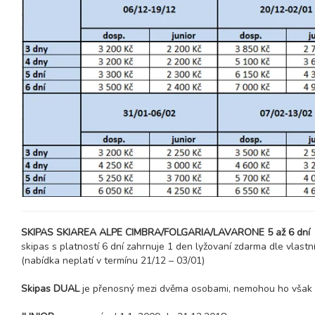
13.02. - 20.02.27
8 dní (7 nocí)
sobota - sobota
20.02. - 27.02.27
8 dní (7 nocí)
sobota - sobota
27.02. - 06.03.27
8 dní (7 nocí)
sobota - sobota
28.02. - 05.03.27
6 dní (5 nocí)
neděle - pátek
březen 2027
06.03. - 13.03.27
8 dní (7 nocí)
sobota - sobota
07.03. - 12.03.27
6 dní (5 nocí)
neděle - pátek
SKIPAS SKIAREA ALPE CIMBRA/FOLGARIA/LAVARONE 5 až 6 dní
skipas s platností 6 dní zahrnuje 1 den lyžovaní zdarma dle vlas
(nabídka neplatí v termínu 21/12 – 03/01)
Skipas DUAL
je přenosný mezi dvěma osobami, nemohou ho však už