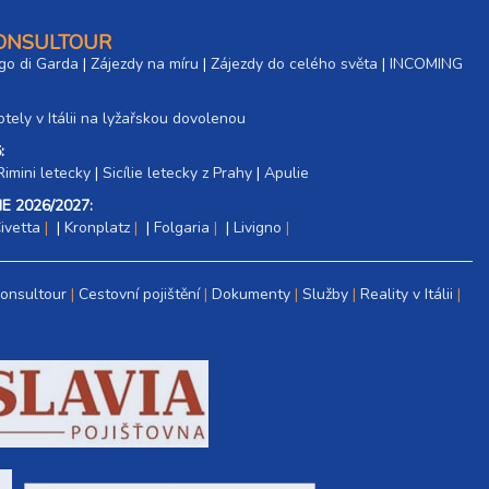
CONSULTOUR
go di Garda
|
Zájezdy na míru
|
Zájezdy do celého světa
|
INCOMING
tely v Itálii na lyžařskou dovolenou
:
Rimini letecky
|
Sicílie letecky z Prahy
|
Apulie
E 2026/2027:
ivetta
|
Kronplatz
|
Folgaria
|
Livigno
Consultour
Cestovní pojištění
Dokumenty
Služby
Reality v Itálii