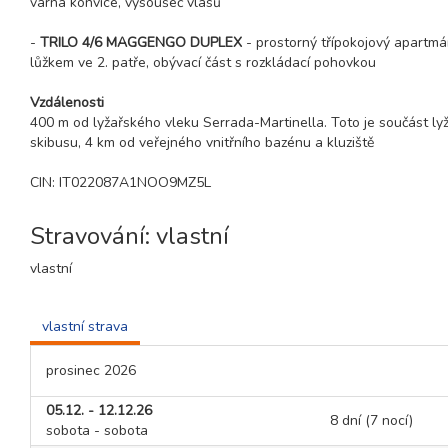
varná konvice, vysoušeč vlasů
-
TRILO 4/6 MAGGENGO DUPLEX
- prostorný třípokojový apartmán
lůžkem ve 2. patře, obývací část s rozkládací pohovkou
Vzdálenosti
400 m od lyžařského vleku Serrada-Martinella. Toto je součást ly
skibusu, 4 km od veřejného vnitřního bazénu a kluziště
CIN: IT022087A1NOO9MZ5L
Stravování: vlastní
vlastní
vlastní strava
prosinec 2026
05.12. - 12.12.26
8 dní (7 nocí)
sobota - sobota