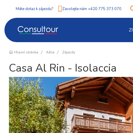
Máte dotaz k zájezdu?
Zavolejte nám +420 775 373 070
Z
Hlavní stránka
Itálie
Zájezdy
Casa Al Rin - Isolaccia