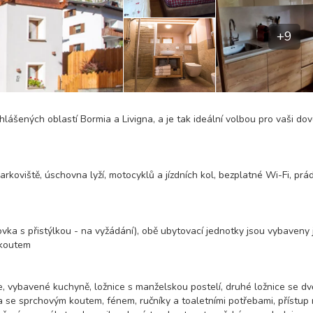
+9
hlášených oblastí Bormia a Livigna, a je tak ideální volbou pro vaši do
rkoviště, úschovna lyží, motocyklů a jízdních kol, bezplatné Wi-Fi, prá
ovka s přistýlkou - na vyžádání), obě ubytovací jednotky jsou vybaveny 
 koutem
e, vybavené kuchyně, ložnice s manželskou postelí, druhé ložnice se d
se sprchovým koutem, fénem, ​​ručníky a toaletními potřebami, přístup