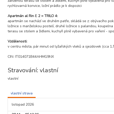
zařízenou terasu se stolem a židlemi, kuchyň plně vybavená pro va
rychlovarná konvice, ložní prádlo je k dispozici
Apartmán al Rin č. 2 = TRILO 4:
apartmán se nachází ve druhém patře, skládá se z: obývacího pok
ložnice s manželskou postelí, druhé ložnice s palandou, koupelna 
terasu se stolem a židlemi, kuchyň plně vybavená pro vaření - spo
Vzdálenosti:
v centru města, pár minut od lyžařských vleků a sjezdovek (cca 1,
CIN: IT014071B44AHMG9NX
Stravování: vlastní
vlastní
vlastní strava
listopad 2026