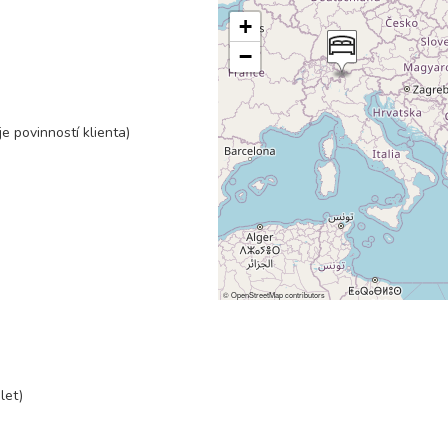
33 900 Kč
rezerv
+
−
23 700 Kč
rezerv
24 600 Kč
rezerv
e povinností klienta)
25 900 Kč
rezerv
27 400 Kč
rezerv
©
OpenStreetMap
contributors
28 600 Kč
rezerv
28 600 Kč
rezerv
let)
27 400 Kč
rezerv