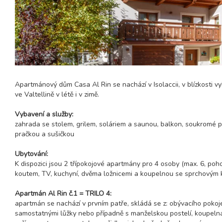
Apartmánový dům Casa Al Rin se nachází v Isolaccii, v blízkosti vy
ve Valtellině v létě i v zimě.
Vybavení a služby:
zahrada se stolem, grilem, soláriem a saunou, balkon, soukromé pa
pračkou a sušičkou
Ubytování:
K dispozici jsou 2 třípokojové apartmány pro 4 osoby (max. 6, poh
koutem, TV, kuchyní, dvěma ložnicemi a koupelnou se sprchovým
Apartmán Al Rin č.1 = TRILO 4:
apartmán se nachází v prvním patře, skládá se z: obývacího pokoj
samostatnými lůžky nebo případně s manželskou postelí, koupelna 