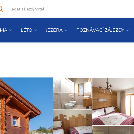
Vyhledat
co
hledáte
IMA
LÉTO
JEZERA
POZNÁVACÍ ZÁJEZDY