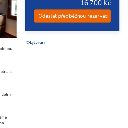
16 700 Kč
Odeslat předběžnou rezervaci
Lyžování
volenou
delna s
jídelním
věma
 na