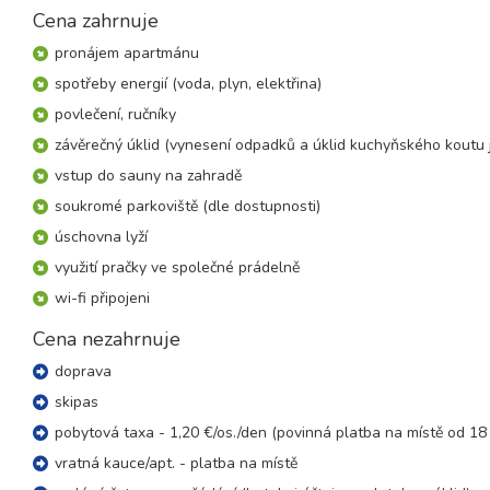
8 dní (7 nocí)
Cena zahrnuje
sobota - sobota
09.01. - 16.01.27
pronájem apartmánu
8 dní (7 nocí)
sobota - sobota
spotřeby energií (voda, plyn, elektřina)
16.01. - 23.01.27
povlečení, ručníky
8 dní (7 nocí)
sobota - sobota
závěrečný úklid (vynesení odpadků a úklid kuchyňského koutu j
23.01. - 30.01.27
8 dní (7 nocí)
vstup do sauny na zahradě
sobota - sobota
soukromé parkoviště (dle dostupnosti)
30.01. - 06.02.27
8 dní (7 nocí)
sobota - sobota
úschovna lyží
využití pračky ve společné prádelně
únor 2027
wi-fi připojeni
06.02. - 13.02.27
8 dní (7 nocí)
Cena nezahrnuje
sobota - sobota
doprava
13.02. - 20.02.27
8 dní (7 nocí)
sobota - sobota
skipas
20.02. - 27.02.27
pobytová taxa - 1,20 €/os./den (povinná platba na místě od 18 
8 dní (7 nocí)
sobota - sobota
vratná kauce/apt. - platba na místě
27.02. - 06.03.27