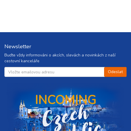
ovat
ovat
ovat
Newsletter
Buďte vždy informováni o akcích, slevách a novinkách z naší
ovat
cestovní kanceláře
ovat
INCOMING
C
z
e
c
h
r
e
p
u
b
l
i
ovat
ovat