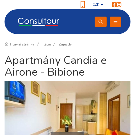
CZK
Hlavní stránka
Itálie
Zájezdy
Apartmány Candia e
Airone - Bibione