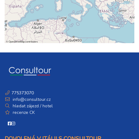
©
OpenStreetMap
contributors
775373070
info@consultour.cz
hledat zájezd / hotel
recenze CK
DOVOLENÁ V ITÁLII S CONSULTOUR