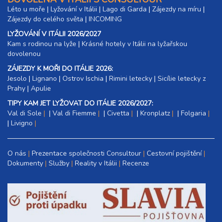
Léto u moře
|
Lyžování v Itálii
|
Lago di Garda
|
Zájezdy na míru
|
Zájezdy do celého světa
|
INCOMING
LYŽOVÁNÍ V ITÁLII 2026/2027
Kam s rodinou na lyže
|​
Krásné hotely v Itálii na lyžařskou
dovolenou
ZÁJEZDY K MOŘI DO ITÁLIE 2026:
Jesolo
|
Lignano
|
Ostrov Ischia
|
Rimini letecky
|
Sicílie letecky z
Prahy
|
Apulie
TIPY KAM JET LYŽOVAT DO ITÁLIE 2026/2027:
Val di Sole
|
Val di Fiemme
|
Civetta
|
Kronplatz
|
Folgaria
|
Livigno
O nás
Prezentace společnosti Consultour
Cestovní pojištění
Dokumenty
Služby
Reality v Itálii
Recenze