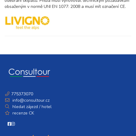
8 dní (7 nocí)
odebrání skipasu. Přilba musí vyhovovat technickým požadavkům
sobota - sobota
obsaženým v normě UNI EN 1077: 2008 a musí mít označení CE.
24 600 Kč
rezervovat
10.04. - 17.04.27
8 dní (7 nocí)
sobota - sobota
27 400 Kč
rezervovat
17.04. - 24.04.27
8 dní (7 nocí)
sobota - sobota
27 400 Kč
rezervovat
24.04. - 01.05.27
8 dní (7 nocí)
sobota - sobota
27 400 Kč
rezervovat
775373070
info@consultour.cz
hledat zájezd / hotel
recenze CK