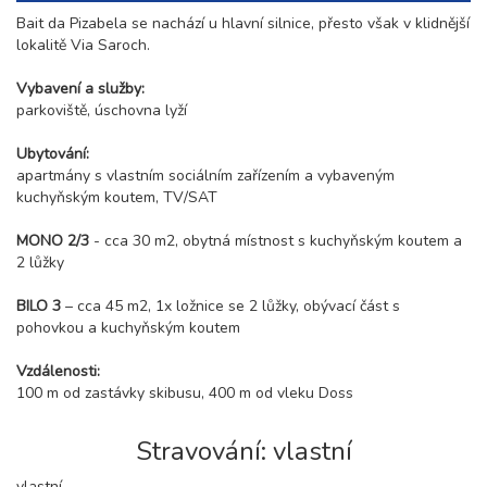
Bait da Pizabela se nachází u hlavní silnice, přesto však v klidnější
lokalitě Via Saroch.
Vybavení a služby:
parkoviště, úschovna lyží
Ubytování:
apartmány s vlastním sociálním zařízením a vybaveným
kuchyňským koutem, TV/SAT
MONO 2/3
- cca 30 m2, obytná místnost s kuchyňským koutem a
2 lůžky
BILO 3
– cca 45 m2, 1x ložnice se 2 lůžky, obývací část s
pohovkou a kuchyňským koutem
Vzdálenosti:
100 m od zastávky skibusu, 400 m od vleku Doss
Stravování: vlastní
vlastní