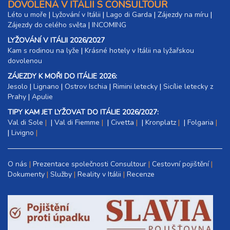
DOVOLENÁ V ITÁLII S CONSULTOUR
Léto u moře
|
Lyžování v Itálii
|
Lago di Garda
|
Zájezdy na míru
|
Zájezdy do celého světa
|
INCOMING
LYŽOVÁNÍ V ITÁLII 2026/2027
Kam s rodinou na lyže
|​
Krásné hotely v Itálii na lyžařskou
dovolenou
ZÁJEZDY K MOŘI DO ITÁLIE 2026:
Jesolo
|
Lignano
|
Ostrov Ischia
|
Rimini letecky
|
Sicílie letecky z
Prahy
|
Apulie
TIPY KAM JET LYŽOVAT DO ITÁLIE 2026/2027:
Val di Sole
|
Val di Fiemme
|
Civetta
|
Kronplatz
|
Folgaria
|
Livigno
O nás
Prezentace společnosti Consultour
Cestovní pojištění
Dokumenty
Služby
Reality v Itálii
Recenze