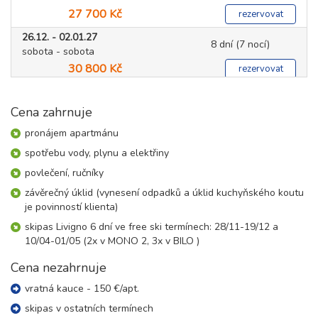
27 700 Kč
rezervovat
26.12. - 02.01.27
8 dní (7 nocí)
sobota - sobota
30 800 Kč
rezervovat
leden 2027
Cena zahrnuje
02.01. - 09.01.27
pronájem apartmánu
8 dní (7 nocí)
sobota - sobota
spotřebu vody, plynu a elektřiny
24 600 Kč
rezervovat
povlečení, ručníky
09.01. - 16.01.27
8 dní (7 nocí)
závěrečný úklid (vynesení odpadků a úklid kuchyňského koutu
sobota - sobota
je povinností klienta)
20 000 Kč
rezervovat
skipas Livigno 6 dní ve free ski termínech: 28/11-19/12 a
16.01. - 23.01.27
10/04-01/05 (2x v MONO 2, 3x v BILO )
8 dní (7 nocí)
sobota - sobota
Cena nezahrnuje
23 100 Kč
rezervovat
vratná kauce - 150 €/apt.
23.01. - 30.01.27
8 dní (7 nocí)
sobota - sobota
skipas v ostatních termínech