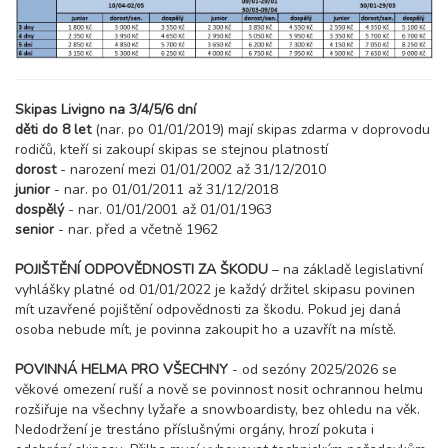
březen 2027
06.03. - 13.03.27
8 dní (7 nocí)
sobota - sobota
Skipas Livigno na 3/4/5/6 dní
24 600 Kč
rezervovat
děti do 8 let
(nar. po 01/01/2019) mají skipas zdarma v doprovodu
rodičů, kteří si zakoupí skipas se stejnou platností
13.03. - 20.03.27
8 dní (7 nocí)
dorost
- narození mezi 01/01/2002 až 31/12/2010
sobota - sobota
junior
- nar. po 01/01/2011 až 31/12/2018
24 600 Kč
rezervovat
dospělý
- nar. 01/01/2001 až 01/01/1963
senior
- nar. před a včetně 1962
20.03. - 27.03.27
8 dní (7 nocí)
sobota - sobota
POJIŠTĚNÍ ODPOVĚDNOSTI ZA ŠKODU
– na základě legislativní
24 600 Kč
rezervovat
vyhlášky platné od 01/01/2022 je každý držitel skipasu povinen
mít uzavřené pojištění odpovědnosti za škodu. Pokud jej daná
27.03. - 03.04.27
8 dní (7 nocí)
osoba nebude mít, je povinna zakoupit ho a uzavřít na místě.
sobota - sobota
24 600 Kč
rezervovat
POVINNÁ HELMA PRO VŠECHNY
- od sezóny 2025/2026 se
věkové omezení ruší a nově se povinnost nosit ochrannou helmu
duben 2027
rozšiřuje na všechny lyžaře a snowboardisty, bez ohledu na věk.
Nedodržení je trestáno příslušnými orgány, hrozí pokuta i
03.04. - 10.04.27