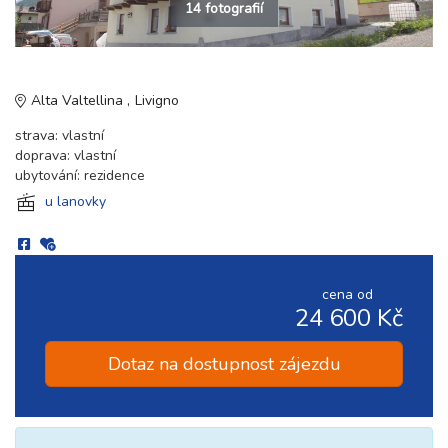
14 fotografií
Alta Valtellina
Livigno
strava: vlastní
doprava: vlastní
ubytování: rezidence
u lanovky
cena od
24 600 Kč
Dotaz na dostupnost zájezdu