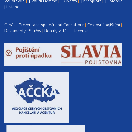
Val di Sole
|
Val di Fiemme
|
Civetta
|
Kronplatz
|
Folgaria
|
Livigno
O nás
Prezentace společnosti Consultour
Cestovní pojištění
Dokumenty
Služby
Reality v Itálii
Recenze