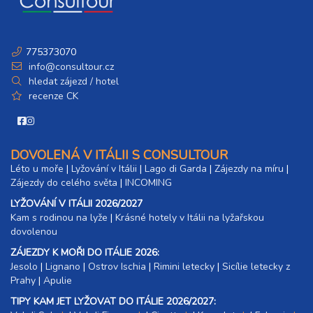
775373070
info@consultour.cz
hledat zájezd / hotel
recenze CK
DOVOLENÁ V ITÁLII S CONSULTOUR
Léto u moře
|
Lyžování v Itálii
|
Lago di Garda
|
Zájezdy na míru
|
Zájezdy do celého světa
|
INCOMING
LYŽOVÁNÍ V ITÁLII 2026/2027
Kam s rodinou na lyže
|​
Krásné hotely v Itálii na lyžařskou
dovolenou
ZÁJEZDY K MOŘI DO ITÁLIE 2026:
Jesolo
|
Lignano
|
Ostrov Ischia
|
Rimini letecky
|
Sicílie letecky z
Prahy
|
Apulie
TIPY KAM JET LYŽOVAT DO ITÁLIE 2026/2027: