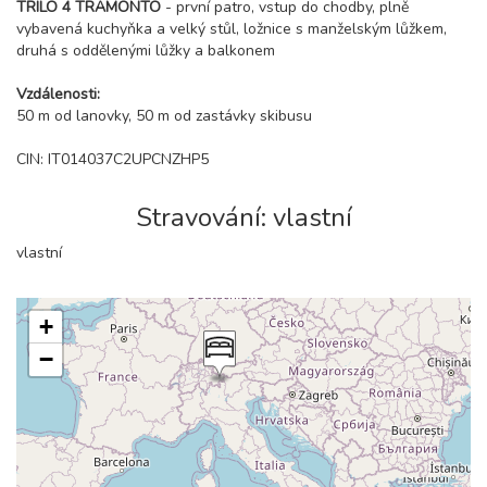
TRILO 4 TRAMONTO
- první patro, vstup do chodby, plně
vybavená kuchyňka a velký stůl, ložnice s manželským lůžkem,
druhá s oddělenými lůžky a balkonem
Vzdálenosti:
50 m od lanovky, 50 m od zastávky skibusu
CIN: IT014037C2UPCNZHP5
Stravování: vlastní
vlastní
+
−