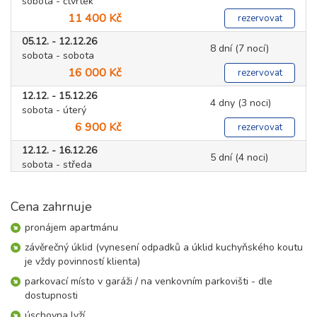
sobota - čtvrtek
11 400 Kč
rezervovat
05.12. - 12.12.26
8 dní (7 nocí)
sobota - sobota
16 000 Kč
rezervovat
12.12. - 15.12.26
4 dny (3 noci)
sobota - úterý
6 900 Kč
rezervovat
12.12. - 16.12.26
5 dní (4 noci)
sobota - středa
9 200 Kč
rezervovat
Cena zahrnuje
12.12. - 17.12.26
6 dní (5 nocí)
sobota - čtvrtek
pronájem apartmánu
11 400 Kč
rezervovat
závěrečný úklid (vynesení odpadků a úklid kuchyňského koutu
12.12. - 19.12.26
je vždy povinností klienta)
8 dní (7 nocí)
sobota - sobota
parkovací místo v garáži / na venkovním parkovišti - dle
16 000 Kč
rezervovat
dostupnosti
19.12. - 26.12.26
úschovna lyží