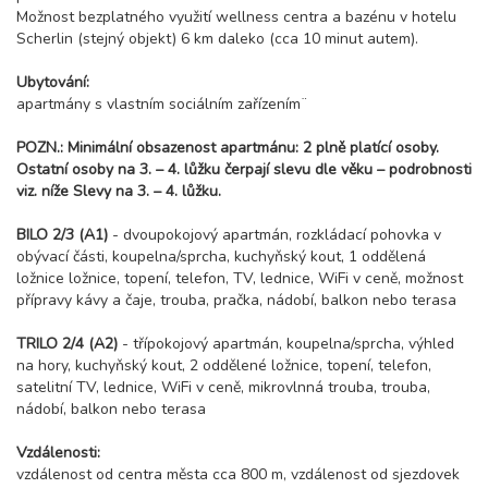
Možnost bezplatného využití wellness centra a bazénu v hotelu
Scherlin (stejný objekt) 6 km daleko (cca 10 minut autem).
Ubytování:
apartmány s vlastním sociálním zařízením¨
POZN.: Minimální obsazenost apartmánu: 2 plně platící osoby.
Ostatní osoby na 3. – 4. lůžku čerpají slevu dle věku – podrobnosti
viz. níže Slevy na 3. – 4. lůžku.
BILO 2/3 (A1)
- dvoupokojový apartmán, rozkládací pohovka v
obývací části, koupelna/sprcha, kuchyňský kout, 1 oddělená
ložnice ložnice, topení, telefon, TV, lednice, WiFi v ceně, možnost
přípravy kávy a čaje, trouba, pračka, nádobí, balkon nebo terasa
TRILO 2/4 (A2)
- třípokojový apartmán, koupelna/sprcha, výhled
na hory, kuchyňský kout, 2 oddělené ložnice, topení, telefon,
satelitní TV, lednice, WiFi v ceně, mikrovlnná trouba, trouba,
nádobí, balkon nebo terasa
Vzdálenosti:
vzdálenost od centra města cca 800 m, vzdálenost od sjezdovek