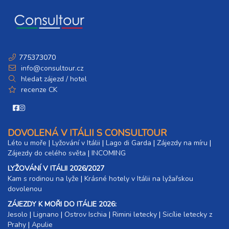
13 600 Kč
rezervovat
březen 2027
06.03. - 13.03.27
8 dní (7 nocí)
775373070
sobota - sobota
info@consultour.cz
13 600 Kč
rezervovat
hledat zájezd / hotel
recenze CK
13.03. - 20.03.27
8 dní (7 nocí)
sobota - sobota
13 600 Kč
rezervovat
20.03. - 27.03.27
DOVOLENÁ V ITÁLII S CONSULTOUR
8 dní (7 nocí)
sobota - sobota
Léto u moře
|
Lyžování v Itálii
|
Lago di Garda
|
Zájezdy na míru
|
13 600 Kč
rezervovat
Zájezdy do celého světa
|
INCOMING
LYŽOVÁNÍ V ITÁLII 2026/2027
27.03. - 03.04.27
8 dní (7 nocí)
Kam s rodinou na lyže
|​
Krásné hotely v Itálii na lyžařskou
sobota - sobota
dovolenou
13 600 Kč
rezervovat
ZÁJEZDY K MOŘI DO ITÁLIE 2026:
Jesolo
|
Lignano
|
Ostrov Ischia
|
Rimini letecky
|
Sicílie letecky z
Prahy
|
Apulie