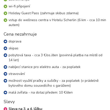
8 dní (7 nocí)
sobota - sobota
wi-fi připojení
19 400 Kč
rezervovat
Holiday Guest Pass (zahrnuje skibus zdarma)
26.12. - 02.01.27
vstup do wellness centra v Hotelu Scherlin (6 km - cca 10 min
8 dní (7 nocí)
sobota - sobota
autem)
34 500 Kč
rezervovat
Cena nezahrnuje
leden 2027
doprava
skipas
02.01. - 09.01.27
8 dní (7 nocí)
sobota - sobota
pobytová taxa - cca 3 €/os./den (povinná platba na místě od
19 400 Kč
14 let)
rezervovat
nabíjecí stanice pro elektro auta - za poplatek
09.01. - 16.01.27
8 dní (7 nocí)
sobota - sobota
stravování
16 000 Kč
rezervovat
možnost využití pračky a sušičky - za poplatek (v prádelně
bytového domu sousedícího s garážemi)
16.01. - 23.01.27
8 dní (7 nocí)
sobota - sobota
malá zvířata - na dotaz předem: 10 €/den
16 000 Kč
rezervovat
Slevy
23.01. - 30.01.27
8 dní (7 nocí)
Sleva na 3. a 4. lůžku: