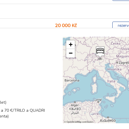
20 000 Kč
rezerv
20 000 Kč
rezerv
+
−
19 100 Kč
rezerv
16 700 Kč
rezerv
16 700 Kč
rezerv
let)
LO a 70 €/TRILO a QUADRI
15 400 Kč
rezerv
enta)
©
OpenStreetMap
contributors
15 400 Kč
rezerv