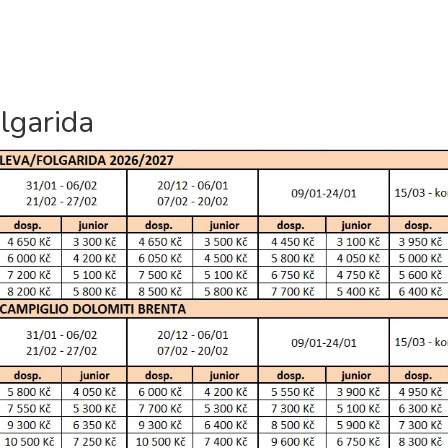
15 400 Kč
rezerv
lgarida
12 700 Kč
rezerv