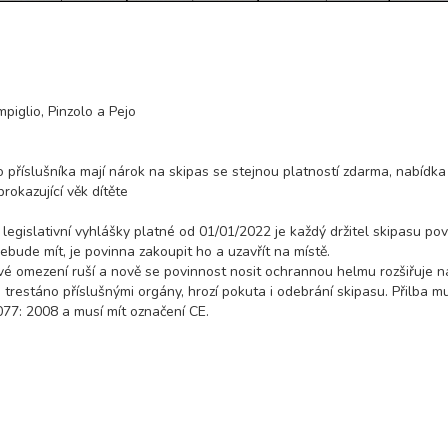
piglio, Pinzolo a Pejo
 příslušníka mají nárok na skipas se stejnou platností zdarma, nabídka 
okazující věk dítěte
 legislativní vyhlášky platné od 01/01/2022 je každý držitel skipasu pov
bude mít, je povinna zakoupit ho a uzavřít na místě.
é omezení ruší a nově se povinnost nosit ochrannou helmu rozšiřuje n
trestáno příslušnými orgány, hrozí pokuta i odebrání skipasu. Přilba m
7: 2008 a musí mít označení CE.