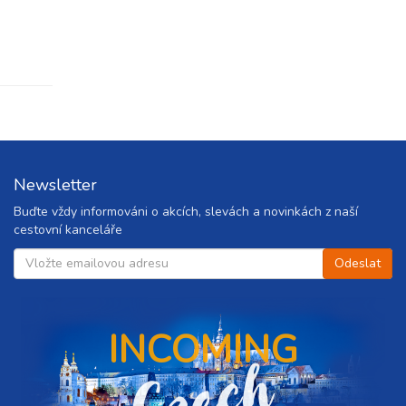
Newsletter
Buďte vždy informováni o akcích, slevách a novinkách z naší
cestovní kanceláře
INCOMING
C
z
e
c
h
r
e
p
u
b
l
i