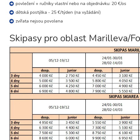
povlečení + ručníky vlastní nebo na objednávku: 20 €/os
27.03. - 03.04.27
8 dní (7 nocí)
dětská postýlka - 25 €/týden (na vyžádání)
sobota - sobota
zvířata nejsou povolena
duben 2027
Skipasy pro oblast Marilleva/Fo
03.04. - 10.04.27
8 dní (7 nocí)
sobota - sobota