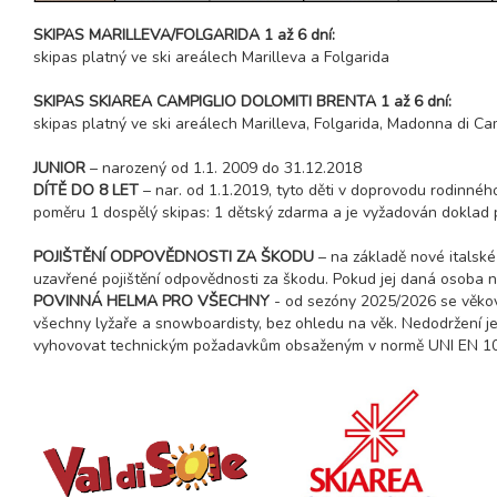
SKIPAS MARILLEVA/FOLGARIDA 1 až 6 dní:
skipas platný ve ski areálech Marilleva a Folgarida
SKIPAS SKIAREA CAMPIGLIO DOLOMITI BRENTA 1 až 6 dní:
skipas platný ve ski areálech Marilleva, Folgarida, Madonna di Cam
JUNIOR
– narozený od 1.1. 2009 do 31.12.2018
DÍTĚ DO 8 LET
– nar. od 1.1.2019, tyto děti v doprovodu rodinného
poměru 1 dospělý skipas: 1 dětský zdarma a je vyžadován doklad pr
POJIŠTĚNÍ ODPOVĚDNOSTI ZA ŠKODU
– na základě nové italské
uzavřené pojištění odpovědnosti za škodu. Pokud jej daná osoba ne
POVINNÁ HELMA PRO VŠECHNY
- od sezóny 2025/2026 se věkov
všechny lyžaře a snowboardisty, bez ohledu na věk. Nedodržení je 
vyhovovat technickým požadavkům obsaženým v normě UNI EN 107