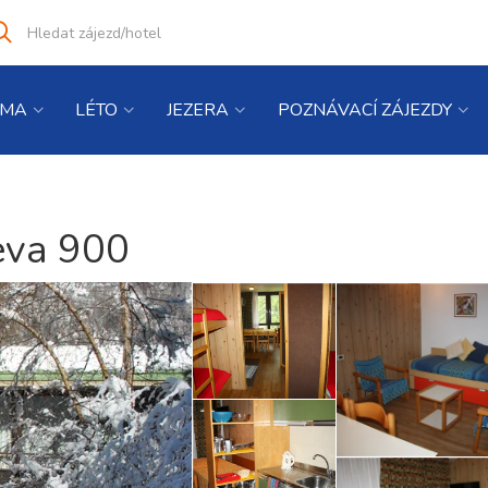
Vyhledat
co
hledáte
IMA
LÉTO
JEZERA
POZNÁVACÍ ZÁJEZDY
eva 900