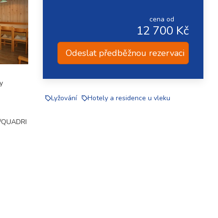
cena od
12 700 Kč
Odeslat předběžnou rezervaci
y
Lyžování
Hotely a residence u vleku
LO/QUADRI