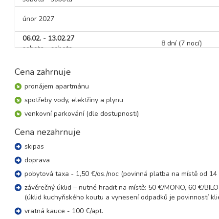
únor 2027
06.02. - 13.02.27
8 dní (7 nocí)
sobota - sobota
13.02. - 20.02.27
8 dní (7 nocí)
Cena zahrnuje
sobota - sobota
20.02. - 27.02.27
pronájem apartmánu
8 dní (7 nocí)
sobota - sobota
spotřeby vody, elektřiny a plynu
27.02. - 06.03.27
venkovní parkování (dle dostupnosti)
8 dní (7 nocí)
sobota - sobota
Cena nezahrnuje
březen 2027
skipas
06.03. - 13.03.27
doprava
8 dní (7 nocí)
sobota - sobota
pobytová taxa - 1,50 €/os./noc (povinná platba na místě od 14 
13.03. - 20.03.27
závěrečný úklid – nutné hradit na místě: 50 €/MONO, 60 €/BI
8 dní (7 nocí)
sobota - sobota
(úklid kuchyňského koutu a vynesení odpadků je povinností kli
20.03. - 27.03.27
vratná kauce - 100 €/apt.
8 dní (7 nocí)
sobota - sobota