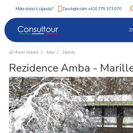
Máte dotaz k zájezdu?
Zavolejte nám +420 775 373 070
Z
Hlavní stránka
Itálie
Zájezdy
Rezidence Amba - Marill