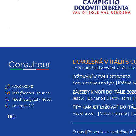
DOVOLENÁ V ITÁLII S 
Léto u moře
|
Lyžování v Itálii
|
La
LYŽOVÁNÍ V ITÁLII 2026/2027
Kam s rodinou na lyže
|​
Krásné ho
775373070
ZÁJEZDY K MOŘI DO ITÁLIE 2026
info@consultour.cz
Jesolo
|
Lignano
|
Ostrov Ischia
|
hledat zájezd / hotel
recenze CK
TIPY KAM JET LYŽOVAT DO ITÁLI
Val di Sole
|
Val di Fiemme
|
C
O nás
Prezentace společnosti 