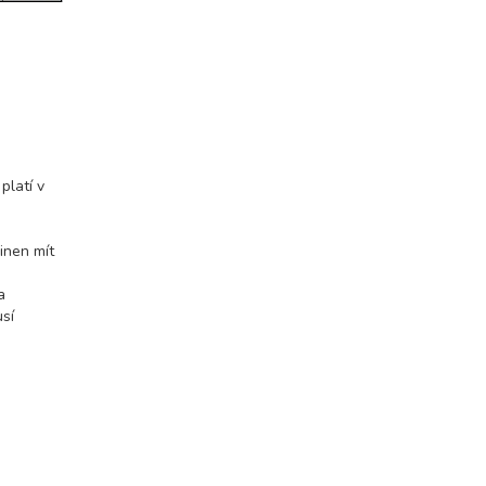
platí v
inen mít
a
usí