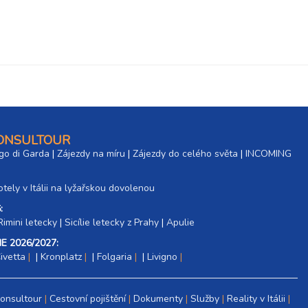
CONSULTOUR
go di Garda
|
Zájezdy na míru
|
Zájezdy do celého světa
|
INCOMING
tely v Itálii na lyžařskou dovolenou
:
Rimini letecky
|
Sicílie letecky z Prahy
|
Apulie
E 2026/2027:
ivetta
|
Kronplatz
|
Folgaria
|
Livigno
Consultour
Cestovní pojištění
Dokumenty
Služby
Reality v Itálii