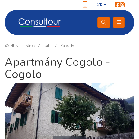
CZK
Hlavní stránka
Itálie
Zájezdy
Apartmány Cogolo -
Cogolo