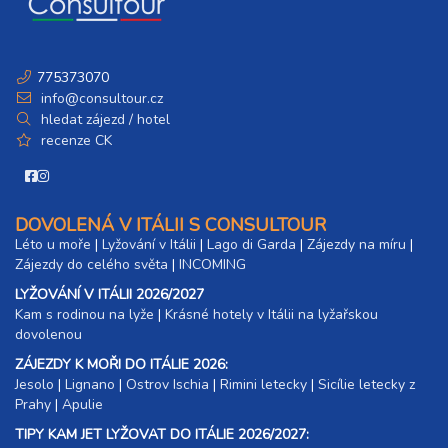
8 dní (7 nocí)
sobota - sobota
15 400 Kč
rezervovat
13.03. - 20.03.27
775373070
8 dní (7 nocí)
sobota - sobota
info@consultour.cz
15 400 Kč
rezervovat
hledat zájezd / hotel
recenze CK
20.03. - 27.03.27
8 dní (7 nocí)
sobota - sobota
15 400 Kč
rezervovat
DOVOLENÁ V ITÁLII S CONSULTOUR
27.03. - 03.04.27
8 dní (7 nocí)
Léto u moře
sobota - sobota
|
Lyžování v Itálii
|
Lago di Garda
|
Zájezdy na míru
|
Zájezdy do celého světa
|
INCOMING
15 400 Kč
rezervovat
LYŽOVÁNÍ V ITÁLII 2026/2027
duben 2027
Kam s rodinou na lyže
|​
Krásné hotely v Itálii na lyžařskou
dovolenou
03.04. - 10.04.27
8 dní (7 nocí)
ZÁJEZDY K MOŘI DO ITÁLIE 2026:
sobota - sobota
Jesolo
|
Lignano
|
Ostrov Ischia
|
Rimini letecky
|
Sicílie letecky z
15 400 Kč
rezervovat
Prahy
|
Apulie
TIPY KAM JET LYŽOVAT DO ITÁLIE 2026/2027: