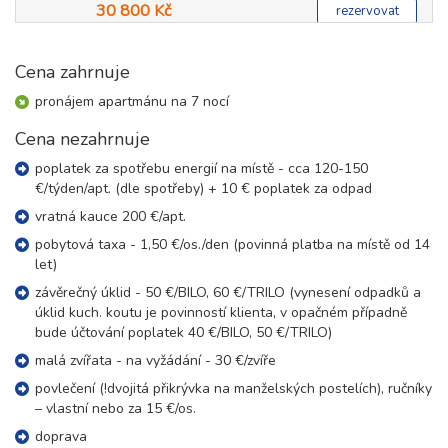
30 800 Kč
rezervovat
leden 2027
Cena zahrnuje
02.01. - 09.01.27
pronájem apartmánu na 7 nocí
8 dní (7 nocí)
sobota - sobota
Cena nezahrnuje
18 500 Kč
rezervovat
poplatek za spotřebu energií na místě - cca 120-150
09.01. - 16.01.27
8 dní (7 nocí)
€/týden/apt. (dle spotřeby) + 10 € poplatek za odpad
sobota - sobota
14 800 Kč
vratná kauce 200 €/apt.
rezervovat
pobytová taxa - 1,50 €/os./den (povinná platba na místě od 14
16.01. - 23.01.27
8 dní (7 nocí)
let)
sobota - sobota
14 800 Kč
závěrečný úklid - 50 €/BILO, 60 €/TRILO (vynesení odpadků a
rezervovat
úklid kuch. koutu je povinností klienta, v opačném případně
23.01. - 30.01.27
bude účtování poplatek 40 €/BILO, 50 €/TRILO)
8 dní (7 nocí)
sobota - sobota
malá zvířata - na vyžádání - 30 €/zvíře
21 000 Kč
rezervovat
povlečení (!dvojitá přikrývka na manželských postelích), ručníky
30.01. - 06.02.27
– vlastní nebo za 15 €/os.
8 dní (7 nocí)
sobota - sobota
doprava
21 000 Kč
rezervovat