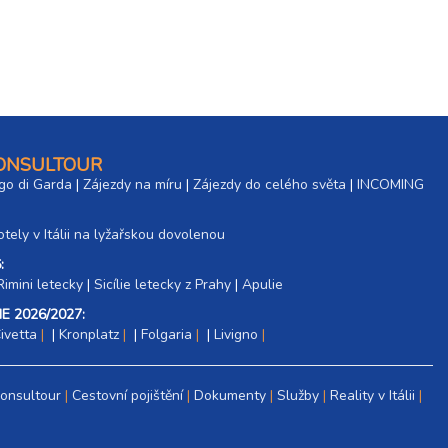
CONSULTOUR
go di Garda
|
Zájezdy na míru
|
Zájezdy do celého světa
|
INCOMING
tely v Itálii na lyžařskou dovolenou
:
Rimini letecky
|
Sicílie letecky z Prahy
|
Apulie
E 2026/2027:
ivetta
|
Kronplatz
|
Folgaria
|
Livigno
Consultour
Cestovní pojištění
Dokumenty
Služby
Reality v Itálii