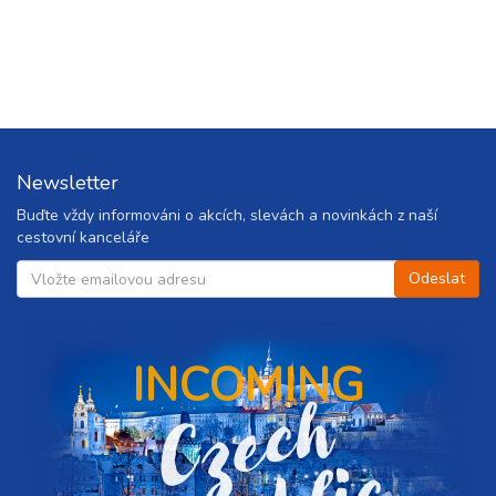
Newsletter
Buďte vždy informováni o akcích, slevách a novinkách z naší
cestovní kanceláře
INCOMING
C
z
e
c
h
r
e
p
u
b
l
i