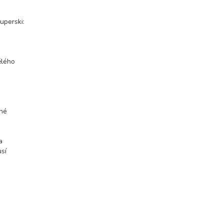
uperski:
ělého
ené
a
usí