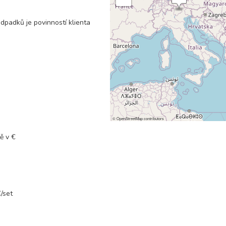
dpadků je povinností klienta
22 200 Kč
rezerv
22 200 Kč
rezerv
22 200 Kč
rezerv
©
OpenStreetMap
contributors
22 200 Kč
rezerv
ě v €
22 200 Kč
rezerv
/set