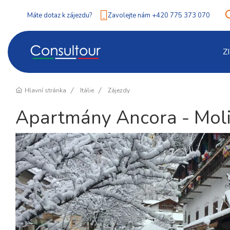
Máte dotaz k zájezdu?
Zavolejte nám +420 775 373 070
Z
Hlavní stránka
Itálie
Zájezdy
Apartmány Ancora - Mol