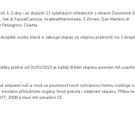
c 1-2 dny i ve zbylých 11 lyžařských střediscích z oblasti Dololomiti S
, Val di Fassa/Carezza, Arabba/Marmolada, 3 Zinnen, San Martino di
 Pellegrino, Civetta
dospělé osoby, která si zakoupí skipas se stejnou platností, na 1 dosp
hlášky platné od 01/01/2022 je každý držitel skipasu povinen mít uzavř
é omezení ruší a nově se povinnost nosit ochrannou helmu rozšiřuje n
trestáno příslušnými orgány, hrozí pokuta i odebrání skipasu. Přilba m
7: 2008 a musí mít označení CE.