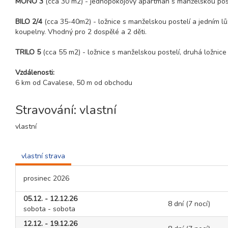
MONO 3
(cca 30 m2) - jednopokojový apartmán s manželskou post
BILO 2/4
(cca 35-40m2) - ložnice s manželskou postelí a jedním l
koupelny. Vhodný pro 2 dospělé a 2 děti.
TRILO 5
(cca 55 m2) - ložnice s manželskou postelí, druhá ložnic
Vzdálenosti:
6 km od Cavalese, 50 m od obchodu
Stravování: vlastní
vlastní
vlastní strava
prosinec 2026
05.12. - 12.12.26
8 dní (7 nocí)
sobota - sobota
12.12. - 19.12.26