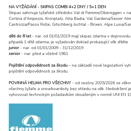
NA VYŽÁDÁNÍ - SKIPAS COMBI 4+2 DNY / 5+1 DEN
Skipas zahrnuje lyžařské středisko Val di Fiemme/Obereggen + naví
Cortina d'Ampezzo, Kronplatz, Alta Badia, Val Gardena/Seiser Alm
Castrozza/Passo Rolle, Gitschberg Jochtal - Brixen, Alpe Lusia/San
děti do 8 let
- nar. od 01/01/2019 mají skipas zdarma v doprovodu 
připadá 1 dítě zdarma, je vyžadován doklad prokazující věk dítěte
junior
- nar. od 01/01/2009 - 31/12/2019
senior
- nar. před a včetně 1961
Pojištění odpovědnosti za škodu
– na základě nové legislativní vy
pojištění odpovědnosti za škodu.
POVINNÁ HELMA PRO VŠECHNY
- od sezóny 2025/2026 se věkov
všechny lyžaře a snowboardisty, bez ohledu na věk. Nedodržení je 
vyhovovat technickým požadavkům obsaženým v normě UNI EN 107