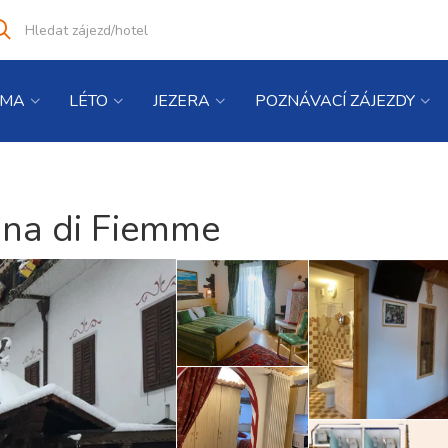
Vyhledat
co
hledáte
IMA
LÉTO
JEZERA
POZNÁVACÍ ZÁJEZDY
ina di Fiemme