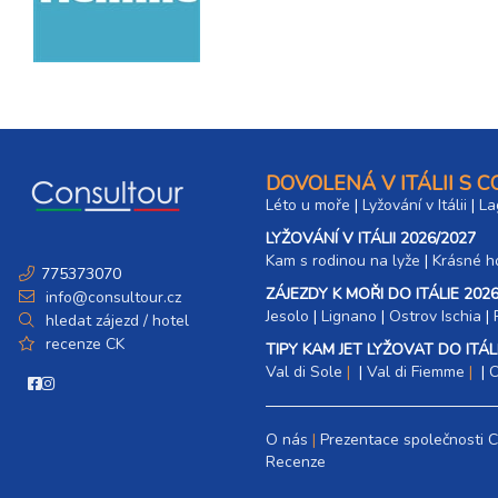
DOVOLENÁ V ITÁLII S 
Léto u moře
|
Lyžování v Itálii
|
La
LYŽOVÁNÍ V ITÁLII 2026/2027
Kam s rodinou na lyže
|​
Krásné ho
775373070
ZÁJEZDY K MOŘI DO ITÁLIE 2026
info@consultour.cz
Jesolo
|
Lignano
|
Ostrov Ischia
|
hledat zájezd / hotel
recenze CK
TIPY KAM JET LYŽOVAT DO ITÁLI
Val di Sole
|
Val di Fiemme
|
C
O nás
Prezentace společnosti 
Recenze