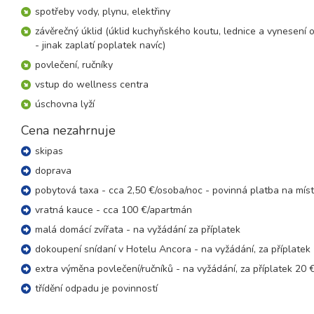
sobota - sobota
spotřeby vody, plynu, elektřiny
27.02. - 06.03.27
závěrečný úklid (úklid kuchyňského koutu, lednice a vynesení o
8 dní (7 nocí)
sobota - sobota
- jinak zaplatí poplatek navíc)
povlečení, ručníky
březen 2027
vstup do wellness centra
06.03. - 13.03.27
8 dní (7 nocí)
úschovna lyží
sobota - sobota
Cena nezahrnuje
13.03. - 20.03.27
8 dní (7 nocí)
sobota - sobota
skipas
20.03. - 27.03.27
doprava
8 dní (7 nocí)
sobota - sobota
pobytová taxa - cca 2,50 €/osoba/noc - povinná platba na míst
27.03. - 03.04.27
8 dní (7 nocí)
vratná kauce - cca 100 €/apartmán
sobota - sobota
malá domácí zvířata - na vyžádání za příplatek
dokoupení snídaní v Hotelu Ancora - na vyžádání, za příplatek
extra výměna povlečení/ručníků - na vyžádání, za příplatek 20 €
třídění odpadu je povinností