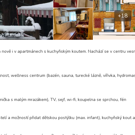
+18
a nově i v apartmánech s kuchyňským koutem. Nachází se v centru vesn
stnost, wellness centrum (bazén, sauna, turecké lázně, vířivka, hydroma
dnička s malým mrazákem), TV, sejf, wi-fi, koupelna se sprchou, fén
lí a možností přidat dětskou postýlku (max. infant), kuchyňský kout a