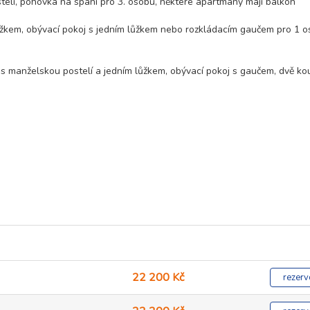
elí, pohovka na spaní pro 3. osobu, některé apartmány mají balkon
ůžkem, obývací pokoj s jedním lůžkem nebo rozkládacím gaučem pro 1 o
e s manželskou postelí a jedním lůžkem, obývací pokoj s gaučem, dvě k
22 200 Kč
rezerv