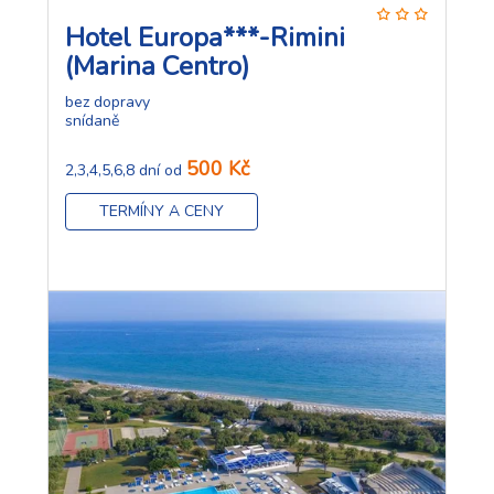
Hotel Europa***-Rimini
(Marina Centro)
bez dopravy
snídaně
500 Kč
2,3,4,5,6,8 dní od
TERMÍNY A CENY