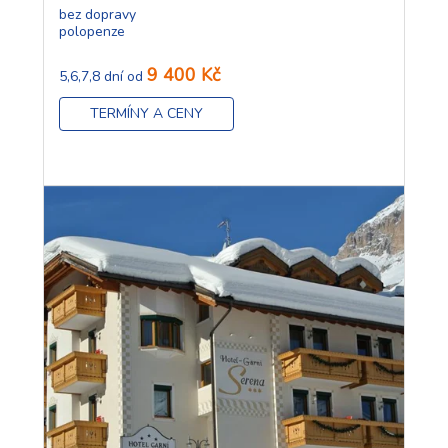
bez dopravy
polopenze
9 400 Kč
5,6,7,8 dní od
TERMÍNY A CENY