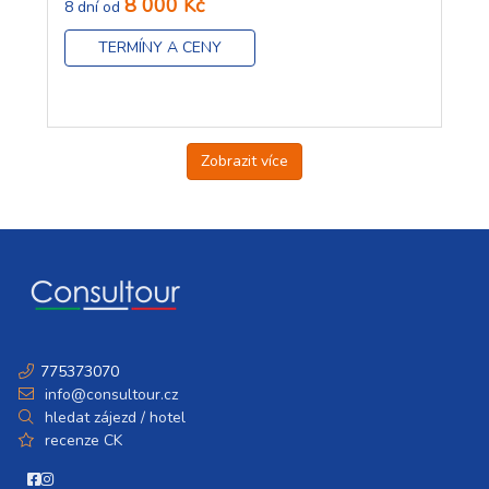
8 000 Kč
8 dní od
TERMÍNY A CENY
Zobrazit více
775373070
info@consultour.cz
hledat zájezd / hotel
recenze CK