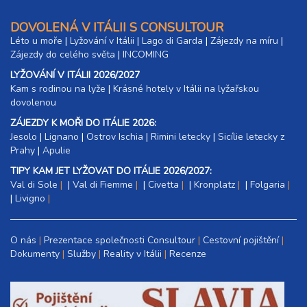
DOVOLENÁ V ITÁLII S CONSULTOUR
Léto u moře
|
Lyžování v Itálii
|
Lago di Garda
|
Zájezdy na míru
|
Zájezdy do celého světa
|
INCOMING
LYŽOVÁNÍ V ITÁLII 2026/2027
Kam s rodinou na lyže
|​
Krásné hotely v Itálii na lyžařskou
dovolenou
ZÁJEZDY K MOŘI DO ITÁLIE 2026:
Jesolo
|
Lignano
|
Ostrov Ischia
|
Rimini letecky
|
Sicílie letecky z
Prahy
|
Apulie
TIPY KAM JET LYŽOVAT DO ITÁLIE 2026/2027:
Val di Sole
|
Val di Fiemme
|
Civetta
|
Kronplatz
|
Folgaria
|
Livigno
O nás
Prezentace společnosti Consultour
Cestovní pojištění
Dokumenty
Služby
Reality v Itálii
Recenze