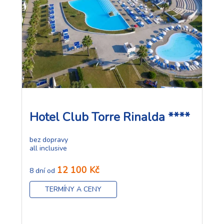
Hotel Club Torre Rinalda ****
bez dopravy
all inclusive
12 100 Kč
8 dní od
TERMÍNY A CENY