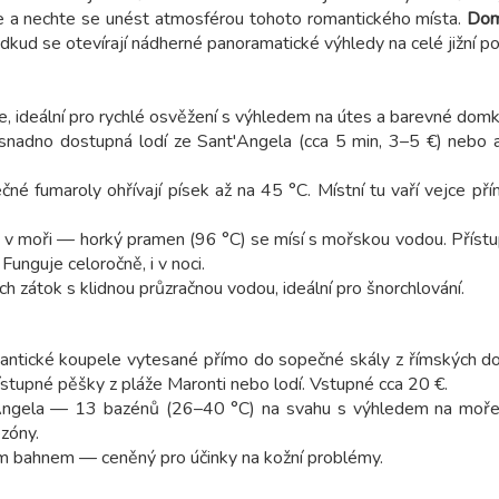
 a nechte se unést atmosférou tohoto romantického místa.
Dom
dkud se otevírají nádherné panoramatické výhledy na celé jižní po
e, ideální pro rychlé osvěžení s výhledem na útes a barevné domk
, snadno dostupná lodí ze Sant'Angela (cca 5 min, 3–5 €) nebo
né fumaroly ohřívají písek až na 45 °C. Místní tu vaří vejce pří
 v moři — horký pramen (96 °C) se mísí s mořskou vodou. Přístu
unguje celoročně, i v noci.
h zátok s klidnou průzračnou vodou, ideální pro šnorchlování.
 antické koupele vytesané přímo do sopečné skály z římských do
ístupné pěšky z pláže Maronti nebo lodí. Vstupné cca 20 €.
'Angela — 13 bazénů (26–40 °C) na svahu s výhledem na moře
zóny.
vým bahnem — ceněný pro účinky na kožní problémy.