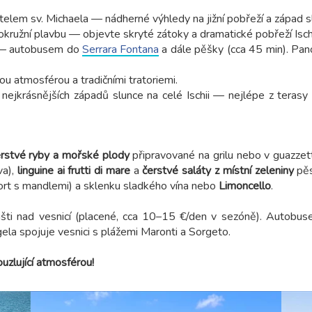
elem sv. Michaela — nádherné výhledy na jižní pobřeží a západ s
okružní plavbu — objevte skryté zátoky a dramatické pobřeží Isch
) — autobusem do
Serrara Fontana
a dále pěšky (cca 45 min). Pan
 atmosférou a tradičními tratoriemi.
 nejkrásnějších západů slunce na celé Ischii — nejlépe z terasy
rstvé ryby a mořské plody
připravované na grilu nebo v guazzet
va),
linguine ai frutti di mare
a
čerstvé saláty z místní zeleniny
pěs
rt s mandlemi) a sklenku sladkého vína nebo
Limoncello
.
šti nad vesnicí (placené, cca 10–15 €/den v sezóně). Autobuse
ela spojuje vesnici s plážemi Maronti a Sorgeto.
uzlující atmosférou!