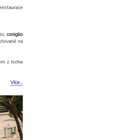
 restaurace
to,
coniglio
tované na
m z Ischia
Více ..