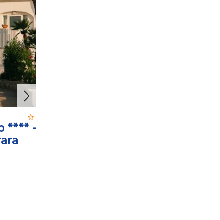
 **** -
Romantica Resort & SPA***
rara
Sant Angelo
bez dopravy
snídaně
14 600 Kč
8 dní od
TERMÍNY A CENY