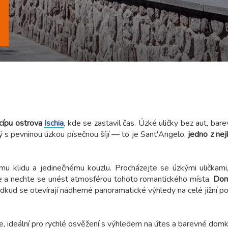
 cípu ostrova
Ischia
, kde se zastavil čas. Úzké uličky bez aut, ba
 s pevninou úzkou písečnou šíjí — to je Sant'Angelo,
jedno z nej
jímu klidu a jedinečnému kouzlu. Procházejte se úzkými uličkami
 a nechte se unést atmosférou tohoto romantického místa.
Dom
dkud se otevírají nádherné panoramatické výhledy na celé jižní po
e, ideální pro rychlé osvěžení s výhledem na útes a barevné domk