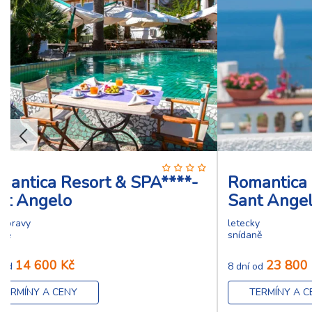
mantica Resort & SPA****-
Romantica 
nt Angelo
Sant Ange
dopravy
letecky
aně
snídaně
14 600 Kč
23 800 
í od
8 dní od
TERMÍNY A CENY
TERMÍNY A C