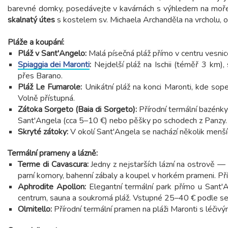
barevné domky, posedávejte v kavárnách s výhledem na moře
skalnatý útes
s kostelem sv. Michaela Archanděla na vrcholu, o
Pláže a koupání:
Pláž v Sant'Angelo:
Malá písečná pláž přímo v centru vesnic
Spiaggia dei Maronti
:
Nejdelší pláž na Ischii (téměř 3 km)
přes Barano.
Pláž Le Fumarole:
Unikátní pláž na konci Maronti, kde sopeč
Volně přístupná.
Zátoka Sorgeto (Baia di Sorgeto):
Přírodní termální bazénky
Sant'Angela (cca 5–10 €) nebo pěšky po schodech z Panzy. F
Skryté zátoky:
V okolí Sant'Angela se nachází několik menšíc
Termální prameny a lázně:
Terme di Cavascura:
Jedny z nejstarších lázní na ostrově —
parní komory, bahenní zábaly a koupel v horkém prameni. Př
Aphrodite Apollon:
Elegantní termální park přímo u Sant
centrum, sauna a soukromá pláž. Vstupné 25–40 € podle se
Olmitello:
Přírodní termální pramen na pláži Maronti s léči