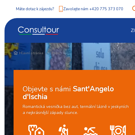
Máte dotaz k zájezdu?
Zavolejte nám +420 775 373 070
Pokračování
Z
Hlavní stránka
Itálie
Objevte s námi
Sant'Angelo
d'Ischia
Romantická vesnička bez aut, termální lázně v jeskyních
a nejkrásnější západy slunce.