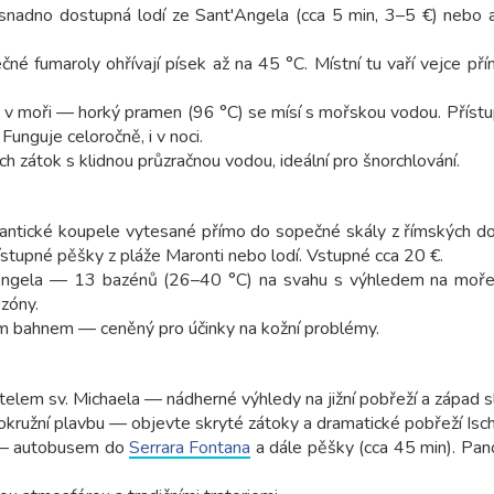
, snadno dostupná lodí ze Sant'Angela (cca 5 min, 3–5 €) nebo
né fumaroly ohřívají písek až na 45 °C. Místní tu vaří vejce pří
 v moři — horký pramen (96 °C) se mísí s mořskou vodou. Přístu
unguje celoročně, i v noci.
h zátok s klidnou průzračnou vodou, ideální pro šnorchlování.
 antické koupele vytesané přímo do sopečné skály z římských do
ístupné pěšky z pláže Maronti nebo lodí. Vstupné cca 20 €.
'Angela — 13 bazénů (26–40 °C) na svahu s výhledem na moře
zóny.
vým bahnem — ceněný pro účinky na kožní problémy.
elem sv. Michaela — nádherné výhledy na jižní pobřeží a západ s
okružní plavbu — objevte skryté zátoky a dramatické pobřeží Isch
) — autobusem do
Serrara Fontana
a dále pěšky (cca 45 min). Pan