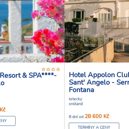
Hotel Appolon Club
Resort & SPA****-
Sant' Angelo - Ser
lo
Fontana
letecky
snídaně
Kč
28 600 Kč
8 dní od
ENY
TERMÍNY A CENY