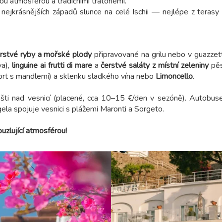
 atmosférou a tradičními tratoriemi.
 nejkrásnějších západů slunce na celé Ischii — nejlépe z terasy
rstvé ryby a mořské plody
připravované na grilu nebo v guazzet
va),
linguine ai frutti di mare
a
čerstvé saláty z místní zeleniny
pěs
rt s mandlemi) a sklenku sladkého vína nebo
Limoncello
.
šti nad vesnicí (placené, cca 10–15 €/den v sezóně). Autobuse
ela spojuje vesnici s plážemi Maronti a Sorgeto.
uzlující atmosférou!