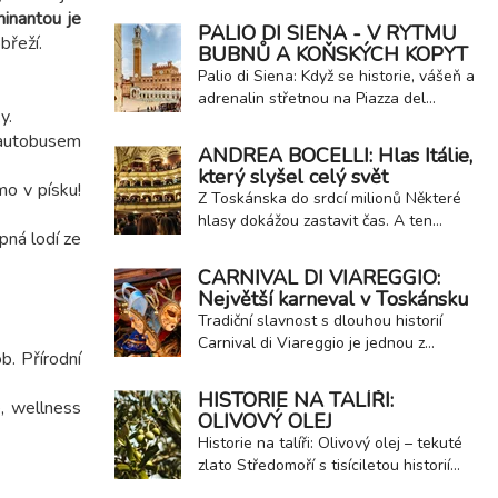
díky výjimečně...
inantou je
nejzajímavějších italských tradic –
PALIO DI SIENA - V RYTMU
břeží.
soutěž v kutálení sýra pecorino. Tato
BUBNŮ A KOŇSKÝCH KOPYT
netradiční zábava má kořeny už ve
Palio di Siena: Když se historie, vášeň a
středověku a vznikla z obyčejné
adrenalin střetnou na Piazza del
venkovské kratochvíle, která se
y.
Campo! Představte si srdce středověké
postupně proměnila v...
 autobusem
Sieny, ikonické náměstí Piazza del
ANDREA BOCELLI: Hlas Itálie,
Campo , proměněné v arénu plnou
který slyšel celý svět
napětí a očekávání. Deset jezdců v
mo v písku!
Z Toskánska do srdcí milionů Některé
barvách historických městských čtvrtí
hlasy dokážou zastavit čas. A ten
(contrade) se chystá k divokému a...
pná lodí ze
Andrea Bocelliho mezi ně bezpochyby
patří. Jeho silný tenor plný emocí se stal
CARNIVAL DI VIAREGGIO:
symbolem italské elegance, vášně a
Největší karneval v Toskánsku
naděje - ať už zní na operních scénách,
Tradiční slavnost s dlouhou historií
v popových písních nebo na náměstí
Carnival di Viareggio je jednou z
ztichlé pandemické Itálie. ...
b. Přírodní
nejznámějších karnevalových oslav v
Itálii i celé Evropě. Je to událost, která
HISTORIE NA TALÍŘI:
, wellness
přitahuje návštěvníky z celého světa
OLIVOVÝ OLEJ
díky své výjimečné atmosféře,
Historie na talíři: Olivový olej – tekuté
gigantickým alegorickým vůzům a
zlato Středomoří s tisíciletou historií
nezapomenutelnému veselí. Tradiční
Dnes se ponoříme do historie jedné z