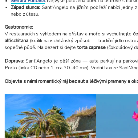
Serrara Fontana
:
Nejvýše položená obec na ostrově s horskou
Západ slunce:
Sant'Angelo na jižním pobřeží nabízí jedny z
nebo z útesu.
Gastronomie:
V restauracích s výhledem na přístav a moře si vychutnejte
če
all'ischitana
(králík na ischitánský způsob — tradiční jídlo ostro
sopečné půdě. Na dezert si dejte
torta caprese
(čokoládový do
Doprava:
Sant'Angelo je pěší zóna — auta parkují na parkovi
Porto (linka CD nebo 1, cca 30–40 min). Vodní taxi ze Sant'Ang
Objevte s námi romantický ráj bez aut s léčivými prameny a oko