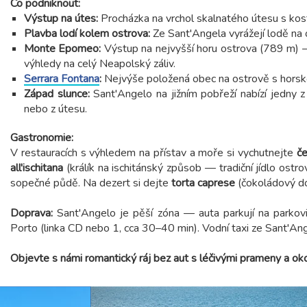
Co podniknout:
Výstup na útes:
Procházka na vrchol skalnatého útesu s kost
Plavba lodí kolem ostrova:
Ze Sant'Angela vyrážejí lodě na 
Monte Epomeo:
Výstup na nejvyšší horu ostrova (789 m
výhledy na celý Neapolský záliv.
Serrara Fontana
:
Nejvýše položená obec na ostrově s horskou
Západ slunce:
Sant'Angelo na jižním pobřeží nabízí jedny z
nebo z útesu.
Gastronomie:
V restauracích s výhledem na přístav a moře si vychutnejte
če
all'ischitana
(králík na ischitánský způsob — tradiční jídlo ostro
sopečné půdě. Na dezert si dejte
torta caprese
(čokoládový do
Doprava:
Sant'Angelo je pěší zóna — auta parkují na parkovi
Porto (linka CD nebo 1, cca 30–40 min). Vodní taxi ze Sant'Ang
Objevte s námi romantický ráj bez aut s léčivými prameny a oko