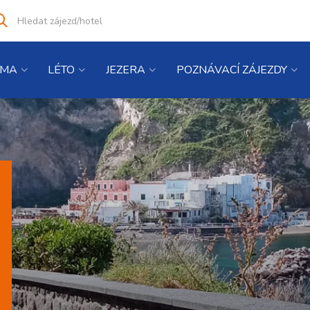
Vyhledat
co
hledáte
IMA
LÉTO
JEZERA
POZNÁVACÍ ZÁJEZDY