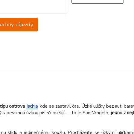
echny zájezdy
 cípu ostrova
Ischia
, kde se zastavil čas. Úzké uličky bez aut, ba
ý s pevninou úzkou písečnou šíjí — to je Sant'Angelo,
jedno z nej
jímu klidu a jedinečnému kouzlu. Procházejte se úzkými uličkami