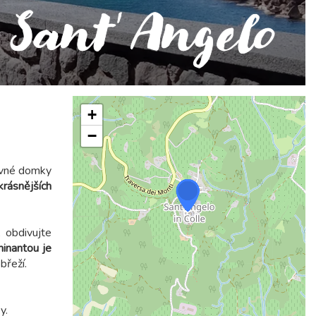
Sant' Angelo
+
−
revné domky
krásnějších
, obdivujte
inantou je
břeží.
y.