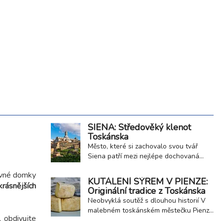
SIENA: Středověký klenot
Toskánska
Město, které si zachovalo svou tvář
Siena patří mezi nejlépe dochovaná
středověká města v Evropě. Leží v
revné domky
kopcovité krajině Toskánska a už při
KUTÁLENÍ SÝREM V PIENZE:
krásnějších
prvním pohledu zaujme svou cihlovou
Originální tradice z Toskánska
architekturou a harmonickým
Neobvyklá soutěž s dlouhou historií V
uspořádáním. Historické centrum bylo v
malebném toskánském městečku Pienza
roce 1995 zapsáno na seznam UNESCO
, obdivujte
se dodnes udržuje jedna z