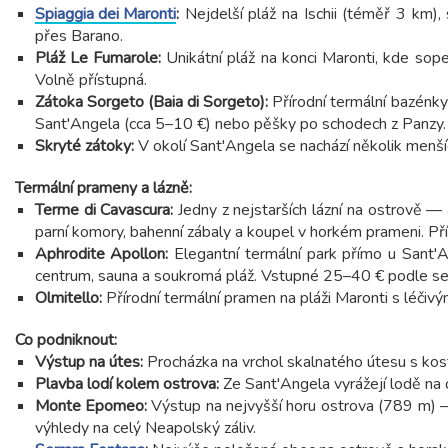
Spiaggia dei Maronti
:
Nejdelší pláž na Ischii (téměř 3 km)
přes Barano.
Pláž Le Fumarole:
Unikátní pláž na konci Maronti, kde sopeč
Volně přístupná.
Zátoka Sorgeto (Baia di Sorgeto):
Přírodní termální bazénky
Sant'Angela (cca 5–10 €) nebo pěšky po schodech z Panzy. F
Skryté zátoky:
V okolí Sant'Angela se nachází několik menšíc
Termální prameny a lázně:
Terme di Cavascura:
Jedny z nejstarších lázní na ostrově —
parní komory, bahenní zábaly a koupel v horkém prameni. Př
Aphrodite Apollon:
Elegantní termální park přímo u Sant
centrum, sauna a soukromá pláž. Vstupné 25–40 € podle se
Olmitello:
Přírodní termální pramen na pláži Maronti s léči
Co podniknout:
Výstup na útes:
Procházka na vrchol skalnatého útesu s kost
Plavba lodí kolem ostrova:
Ze Sant'Angela vyrážejí lodě na 
Monte Epomeo:
Výstup na nejvyšší horu ostrova (789 m
výhledy na celý Neapolský záliv.