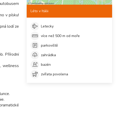
 autobusem
©
OpenStreetMap
contributors
Léto v Itálii
mo v písku!
pná lodí ze
Letecky
více než 500 m od moře
parkoviště
b. Přírodní
zahrádka
bazén
, wellness
zvířata povolena
lunce.
ie.
oramatické