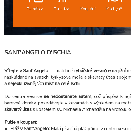
Památky
Turistika
Koupání
Kuchyně
SANT'ANGELO D'ISCHIA
Vítejte v Sant'Angelo
— malebné
rybářské vesničce na jižním
naskládané na svazích, tyrkysové moře a skalnatý útes spojený
a nejexkluzivnějších míst na celé Ischii
.
Do centra vesnice
se nedostanete autem
, což přispívá k je
barevné domky, posedávejte v kavárnách s výhledem na moře
skalnatý útes
s kostelem sv. Michaela Archanděla na vrcholu, o
Pláže a koupání:
Pláž v Sant'Angelo:
Malá písečná pláž přímo v centru vesnic