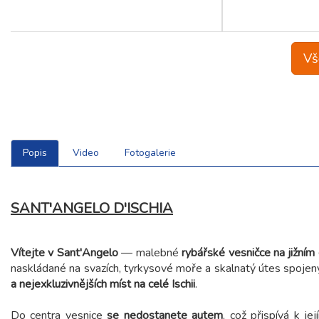
Vš
Popis
Video
Fotogalerie
SANT'ANGELO D'ISCHIA
Vítejte v Sant'Angelo
— malebné
rybářské vesničce na jižním
naskládané na svazích, tyrkysové moře a skalnatý útes spojen
a nejexkluzivnějších míst na celé Ischii
.
Do centra vesnice
se nedostanete autem
, což přispívá k je