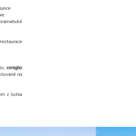
masopustní...
nejzákladnějších a nejcennějších
lunce.
ingrediencí středomořské kuchyně –
ie.
olivového oleje. Jeho bohatá chuť,
oramatické
blahodárné účinky a hluboké zakořenění
v kultuře z něj činí více než jen...
 restaurace
to,
coniglio
tované na
m z Ischia