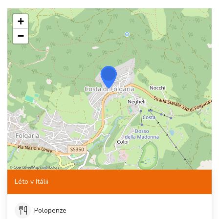
+
−
©
OpenStreetMap
contributors
Léto v Itálii
Polopenze