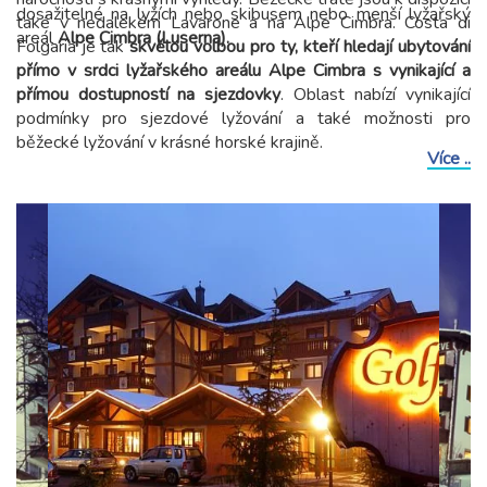
dosažitelné na lyžích nebo skibusem nebo menší lyžařský
také v nedalekém Lavarone a na Alpe Cimbra. Costa di
areál
Alpe Cimbra (Luserna).
Folgaria je tak
skvělou volbou pro ty, kteří hledají ubytování
přímo v srdci lyžařského areálu Alpe Cimbra s vynikající a
přímou dostupností na sjezdovky
. Oblast nabízí vynikající
podmínky pro sjezdové lyžování a také možnosti pro
běžecké lyžování v krásné horské krajině.
Více ..