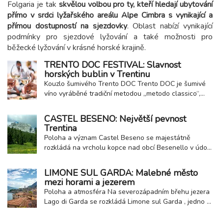
Folgaria je tak
skvělou volbou pro ty, kteří hledají ubytování
přímo v srdci lyžařského areálu Alpe Cimbra s vynikající a
přímou dostupností na sjezdovky
. Oblast nabízí vynikající
podmínky pro sjezdové lyžování a také možnosti pro
běžecké lyžování v krásné horské krajině.
TRENTO DOC FESTIVAL: Slavnost
horských bublin v Trentinu
Kouzlo šumivého Trento DOC Trento DOC je šumivé
víno vyráběné tradiční metodou „metodo classico“,
tedy stejným postupem jako slavné šampaňské.
Vyrábí se výhradně z hroznů pěstovaných v Trentinu a
CASTEL BESENO: Největší pevnost
jeho charakter formuje jedinečné horské klima
Trentina
Dolomit. Díky eleganci, svěžesti a dlouhé tradici se...
Poloha a význam Castel Beseno se majestátně
rozkládá na vrcholu kopce nad obcí Besenello v údolí
Adiže, mezi Trentem a Roveretem. Už z dálky působí
impozantně a je nepřehlédnutelnou dominantou
LIMONE SUL GARDA: Malebné město
celého kraje. Je to největší opevněný komplex v
mezi horami a jezerem
Trentinu a dodnes vyvolává úžas svou velikostí i...
Poloha a atmosféra Na severozápadním břehu jezera
Lago di Garda se rozkládá Limone sul Garda , jedno z
nejpůvabnějších měst v oblasti. Leží na úpatí strmých