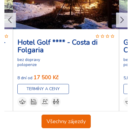
 -
Hotel Golf **** - Costa di
Gr
Folgaria
Co
bez dopravy
bez 
polopenze
pol
17 500 Kč
8 dní od
5,8 
TERMÍNY A CENY
Všechny zájezdy