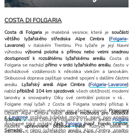
COSTA DI FOLGARIA
Costa di Folgaria
je malebná vesnice, která je
součástí
většího lyžařského střediska Alpe Cimbra (
Folgaria
-
Lavarone)
v italském Trentinu. Pro lyžaře je její hlavní
výhodou
výborná poloha s přímou nebo velmi snadnou
dostupností k rozsáhlému lyžařskému areálu
. Costa di
Folgaria se nachází
přímo v srdci lyžařského areálu
, často v
docházkové vzdálenosti k několika vlekům a lanovkám.
Skibusová doprava zajišťuje snadné spojení s dalšími částmi
areálu.
Lyžařský areál Alpe Cimbra (
Folgaria
-
Lavarone
)
nabízí
přibližně 104 km sjezdovek
všech obtížností, moderní
lanovky a snowparky. Díky své centrální poloze v rámci
Folgarie mají lyžaři z Costa di Folgaria snadný přístup k
rozmanitým svahům vhodným pro všechny úrovně.
Propojení
Oblast Alpe Cimbra nabízí
dobré možnosti pro běžecké
s
Lavarone
rozšiřuje lyžařské možnost, navíc jsou snadno
lyžování
. V okolí Costa di Folgaria a v celém areálu
Folgaria
dostupné také ostatní
části
Folgaria
(např. Fondo Grande,
najdete
upravované běžecké tratě
různých délek a
Serrada):
v rámci lyžařského areálu Alpe Cimbra, snadno
náročností s krásnými výhledy. Běžecké tratě jsou k dispozici