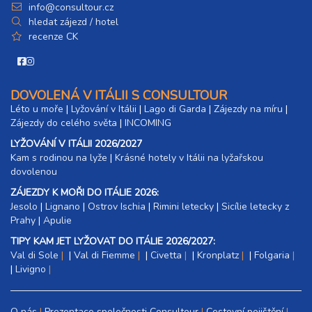
info@consultour.cz
hledat zájezd / hotel
recenze CK
DOVOLENÁ V ITÁLII S CONSULTOUR
Léto u moře
|
Lyžování v Itálii
|
Lago di Garda
|
Zájezdy na míru
|
Zájezdy do celého světa
|
INCOMING
LYŽOVÁNÍ V ITÁLII 2026/2027
Kam s rodinou na lyže
|​
Krásné hotely v Itálii na lyžařskou
dovolenou
ZÁJEZDY K MOŘI DO ITÁLIE 2026:
Jesolo
|
Lignano
|
Ostrov Ischia
|
Rimini letecky
|
Sicílie letecky z
Prahy
|
Apulie
TIPY KAM JET LYŽOVAT DO ITÁLIE 2026/2027:
Val di Sole
|
Val di Fiemme
|
Civetta
|
Kronplatz
|
Folgaria
|
Livigno
O nás
Prezentace společnosti Consultour
Cestovní pojištění