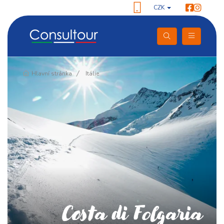
CZK
Pokračování
Hlavní stránka
Itálie
Costa di Folgaria