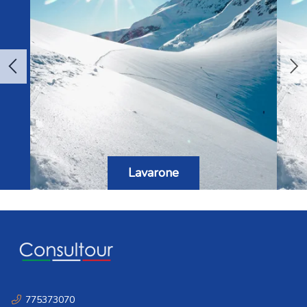
Lavarone
775373070