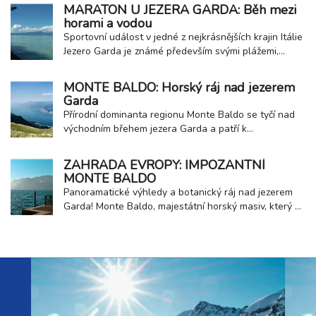
skal, jejichž šedé stěny kontrastují s azurovou
MARATON U JEZERA GARDA: Běh mezi
hladinou jezera. Úzké uličky plné květin, malebné
horami a vodou
domky a klidná promenáda vytvářejí...
Sportovní událost v jedné z nejkrásnějších krajin Itálie
Jezero Garda je známé především svými plážemi,
historickými městy a možnostmi aktivní dovolené.
Každé jaro se ale tato oblast promění také v dějiště
MONTE BALDO: Horský ráj nad jezerem
významné sportovní události - Lake Garda 42 ,
Garda
maratonu, který patří mezi nejmalebnější...
Přírodní dominanta regionu Monte Baldo se tyčí nad
východním břehem jezera Garda a patří k
nejvýraznějším přírodním dominantám celé oblasti.
Toto pohoří nabízí jedinečné spojení horské krajiny a
ZAHRADA EVROPY: IMPOZANTNÍ
středomořského klimatu, díky čemuž láká návštěvníky
MONTE BALDO
po celý rok. Hora tisíce kontrastů Monte Baldo...
Panoramatické výhledy a botanický ráj nad jezerem
Garda! Monte Baldo, majestátní horský masiv, který se
strmě zvedá přímo z východního břehu Lago di Garda
a nabízí dechberoucí panoramatické výhledy na celé
jezero, okolní alpské štíty a úrodné nížiny. Vítejte na
hoře Monte Baldo , která si díky...