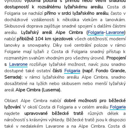
výhodou
výborná poloha s přímou nebo velmi snadnou
dostupností k rozsáhlému lyžařskému areálu
. Costa di
Folgaria se nachází
přímo v srdci lyžařského areálu
, často v
docházkové vzdálenosti k několika vlekům a lanovkám.
Skibusová doprava zajišťuje snadné spojení s dalšími částmi
areálu.
Lyžařský areál Alpe Cimbra (
Folgaria
-
Lavarone
)
nabízí
přibližně 104 km sjezdovek
všech obtížností, moderní
lanovky a snowparky. Díky své centrální poloze v rámci
Folgarie mají lyžaři z Costa di Folgaria snadný přístup k
rozmanitým svahům vhodným pro všechny úrovně.
Propojení
s
Lavarone
rozšiřuje lyžařské možnost, navíc jsou snadno
dostupné také ostatní
části
Folgaria
(např. Fondo Grande,
Serrada):
v rámci lyžařského areálu Alpe Cimbra, snadno
dosažitelné na lyžích nebo skibusem nebo menší lyžařský
areál
Alpe Cimbra (Luserna).
Oblast Alpe Cimbra nabízí
dobré možnosti pro běžecké
lyžování
. V okolí Costa di Folgaria a v celém areálu
Folgaria
najdete
upravované běžecké tratě
různých délek a
náročností s krásnými výhledy. Běžecké tratě jsou k dispozici
také v nedalekém Lavarone a na Alpe Cimbra. Costa di