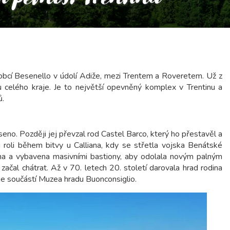
bcí Besenello v údolí Adiže, mezi Trentem a Roveretem. Už z
celého kraje. Je to největší opevněný komplex v Trentinu a
ů.
seno. Později jej převzal rod Castel Barco, který ho přestavěl a
u roli během bitvy u Calliana, kdy se střetla vojska Benátské
ána a vybavena masivními bastiony, aby odolala novým palným
ačal chátrat. Až v 70. letech 20. století darovala hrad rodina
 je součástí Muzea hradu Buonconsiglio.