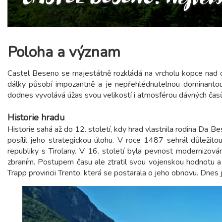
Poloha a význam
Castel Beseno se majestátně rozkládá na vrcholu kopce nad o
dálky působí impozantně a je nepřehlédnutelnou dominantou 
dodnes vyvolává úžas svou velikostí i atmosférou dávných čas
Historie hradu
Historie sahá až do 12. století, kdy hrad vlastnila rodina Da Be
posílil jeho strategickou úlohu. V roce 1487 sehrál důležito
republiky s Tirolany. V 16. století byla pevnost modernizov
zbraním. Postupem času ale ztratil svou vojenskou hodnotu a z
Trapp provincii Trento, která se postarala o jeho obnovu. Dnes