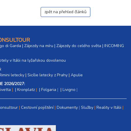
zpět na přehled článků
CONSULTOUR
go di Garda
|
Zájezdy na míru
|
Zájezdy do celého světa
|
INCOMING
tely v Itálii na lyžařskou dovolenou
:
Rimini letecky
|
Sicílie letecky z Prahy
|
Apulie
E 2026/2027:
ivetta
|
Kronplatz
|
Folgaria
|
Livigno
Consultour
Cestovní pojištění
Dokumenty
Služby
Reality v Itálii