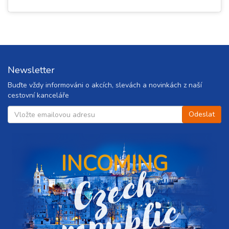
Newsletter
Buďte vždy informováni o akcích, slevách a novinkách z naší
cestovní kanceláře
INCOMING
C
z
e
c
h
r
e
p
u
b
l
i
c