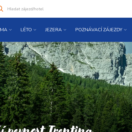
Vyhledat
co
hledáte
IMA
LÉTO
JEZERA
POZNÁVACÍ ZÁJEZDY
í pevnost Trentina