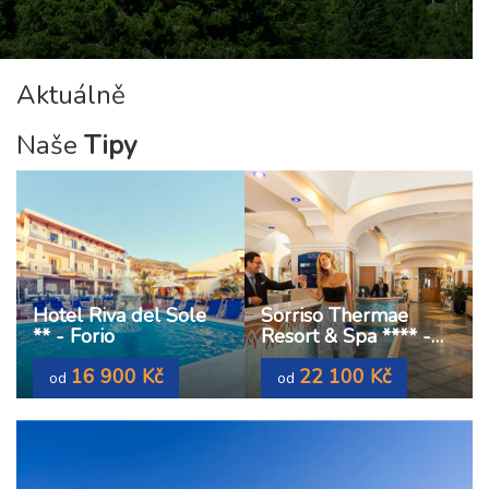
Aktuálně
Naše
Tipy
Hotel Riva del Sole
Sorriso Thermae
** - Forio
Resort & Spa **** -
Forio
16 900 Kč
22 100 Kč
od
od