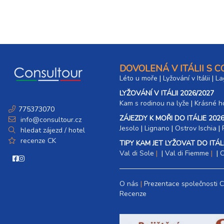
DOVOLENÁ V ITÁLII S 
Léto u moře
|
Lyžování v Itálii
|
La
LYŽOVÁNÍ V ITÁLII 2026/2027
Kam s rodinou na lyže
|​
Krásné ho
775373070
ZÁJEZDY K MOŘI DO ITÁLIE 2026
info@consultour.cz
Jesolo
|
Lignano
|
Ostrov Ischia
|
hledat zájezd / hotel
recenze CK
TIPY KAM JET LYŽOVAT DO ITÁLI
Val di Sole
|
Val di Fiemme
|
C
O nás
Prezentace společnosti 
Recenze