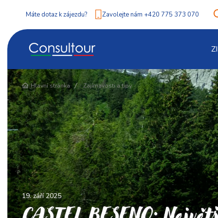
Máte dotaz k zájezdu?
Zavolejte nám +420 775 373 070
Z
Hlavní stránka
Zajímavosti a tipy
19. září 2025
CASTEL BESENO: Největš