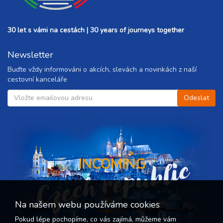
30 let s vámi na cestách | 30 years of journeys together
Newsletter
Buďte vždy informováni o akcích, slevách a novinkách z naší
cestovní kanceláře
Czech republic
INCOMING
Na našem webu používáme cookies
Pokud lépe pochopíme, co vás zajímá, můžeme vám