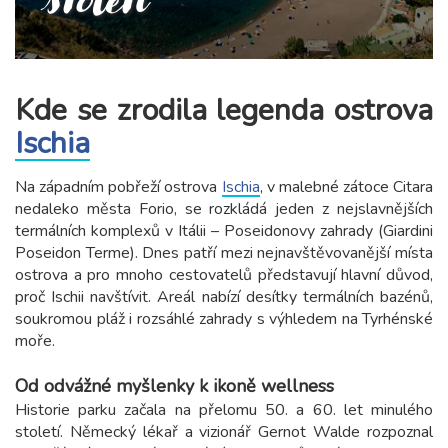
Kde se zrodila legenda ostrova
Ischia
Na západním pobřeží ostrova
Ischia
, v malebné zátoce Citara
nedaleko města Forio, se rozkládá jeden z nejslavnějších
termálních komplexů v Itálii – Poseidonovy zahrady (Giardini
Poseidon Terme). Dnes patří mezi nejnavštěvovanější místa
ostrova a pro mnoho cestovatelů představují hlavní důvod,
proč Ischii navštívit. Areál nabízí desítky termálních bazénů,
soukromou pláž i rozsáhlé zahrady s výhledem na Tyrhénské
moře.
Od odvážné myšlenky k ikoně wellness
Historie parku začala na přelomu 50. a 60. let minulého
století. Německý lékař a vizionář Gernot Walde rozpoznal