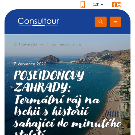
CZK
Hlavní stránka
Zajímavosti a tipy
7. července 2026
POSEIDONOVY
ZAHRADY:
Termální ráj na
Ischii s historií
sahající do minulého
století