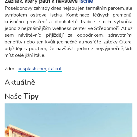
Zážitek, který patří k návštěvě
Ischie
Poseidonovy zahrady dnes nejsou jen termálním parkem, ale
symbolem ostrova Ischia. Kombinace léčivých pramenů,
krásného prostředí a dlouholeté tradice z nich vytvořila
jedno z nejznámějších wellness center ve Středomoří. Ať už
sem návštěvníci přijíždějí za odpočinkem, zdravotními
benefity nebo jen kvůli jedinečné atmosféře zátoky Citara,
odjíždějí s pocitem, že navštívili jedno z nejvýjimečnějších
míst celé jižní Itálie.
Zdroj:
unsplash.com
,
italia.it
Aktuálně
Naše
Tipy