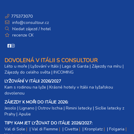
775373070
info@consultour.cz
hledat zájezd / hotel
recenze CK
DOVOLENÁ V ITÁLII S CONSULTOUR
Léto u moře
|
Lyžování v Itálii
|
Lago di Garda
|
Zájezdy na míru
|
Zájezdy do celého světa
|
INCOMING
LYŽOVÁNÍ V ITÁLII 2026/2027
Kam s rodinou na lyže
|​
Krásné hotely v Itálii na lyžařskou
dovolenou
ZÁJEZDY K MOŘI DO ITÁLIE 2026:
Jesolo
|
Lignano
|
Ostrov Ischia
|
Rimini letecky
|
Sicílie letecky z
Prahy
|
Apulie
TIPY KAM JET LYŽOVAT DO ITÁLIE 2026/2027:
Val di Sole
|
Val di Fiemme
|
Civetta
|
Kronplatz
|
Folgaria