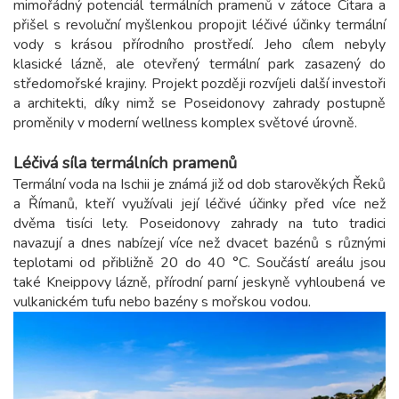
mimořádný potenciál termálních pramenů v zátoce Citara a
přišel s revoluční myšlenkou propojit léčivé účinky termální
vody s krásou přírodního prostředí. Jeho cílem nebyly
klasické lázně, ale otevřený termální park zasazený do
středomořské krajiny. Projekt později rozvíjeli další investoři
a architekti, díky nimž se Poseidonovy zahrady postupně
proměnily v moderní wellness komplex světové úrovně.
Léčivá síla termálních pramenů
Termální voda na Ischii je známá již od dob starověkých Řeků
a Římanů, kteří využívali její léčivé účinky před více než
dvěma tisíci lety. Poseidonovy zahrady na tuto tradici
navazují a dnes nabízejí více než dvacet bazénů s různými
teplotami od přibližně 20 do 40 °C. Součástí areálu jsou
také Kneippovy lázně, přírodní parní jeskyně vyhloubená ve
vulkanickém tufu nebo bazény s mořskou vodou.