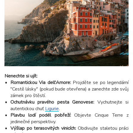
Nenechte si ujít:
Romantickou Via dell'Amore:
Projděte se po legendární
"Cestě lásky" (pokud bude otevřena) a zanechte zde svůj
zámek pro štěstí.
Ochutnávku pravého pesta Genovese:
Vychutnejte si
autentickou chuť
Ligurie
.
Plavbu lodí podél pobřeží:
Objevte Cinque Terre z
jedinečné perspektivy.
Výšlap po terasovitých vinicích:
Obdivujte staletou práci