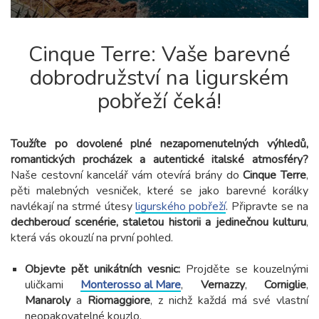
Cinque Terre: Vaše barevné
dobrodružství na ligurském
pobřeží čeká!
Toužíte po dovolené plné nezapomenutelných výhledů,
romantických procházek a autentické italské atmosféry?
Naše cestovní kancelář vám otevírá brány do
Cinque Terre
,
pěti malebných vesniček, které se jako barevné korálky
navlékají na strmé útesy
ligurského pobřeží
. Připravte se na
dechberoucí scenérie, staletou historii a jedinečnou kulturu
,
která vás okouzlí na první pohled.
Objevte pět unikátních vesnic:
Projděte se kouzelnými
uličkami
Monterosso al Mare
,
Vernazzy
,
Corniglie
,
Manaroly
a
Riomaggiore
, z nichž každá má své vlastní
neopakovatelné kouzlo.