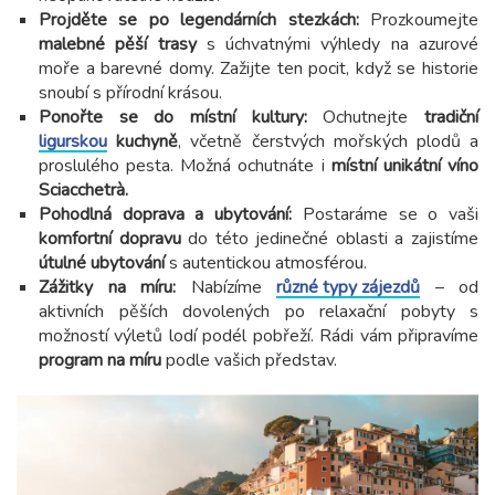
Projděte se po legendárních stezkách:
Prozkoumejte
malebné pěší trasy
s úchvatnými výhledy na azurové
moře a barevné domy. Zažijte ten pocit, když se historie
snoubí s přírodní krásou.
Ponořte se do místní kultury:
Ochutnejte
tradiční
ligurskou
kuchyně
, včetně čerstvých mořských plodů a
proslulého pesta. Možná ochutnáte i
místní unikátní víno
Sciacchetrà.
Pohodlná doprava a ubytování:
Postaráme se o vaši
komfortní dopravu
do této jedinečné oblasti a zajistíme
útulné ubytování
s autentickou atmosférou.
Zážitky na míru:
Nabízíme
různé typy zájezdů
– od
aktivních pěších dovolených po relaxační pobyty s
možností výletů lodí podél pobřeží. Rádi vám připravíme
program na míru
podle vašich představ.