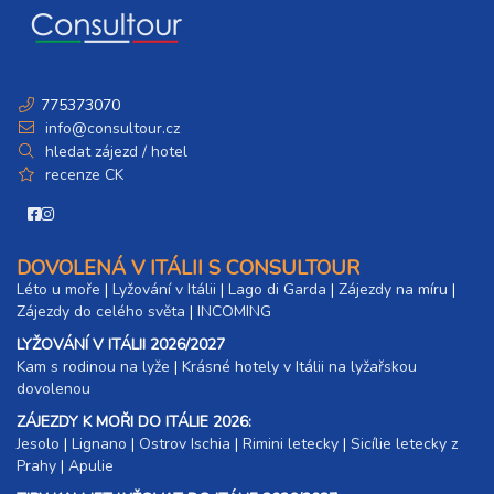
775373070
info@consultour.cz
hledat zájezd / hotel
recenze CK
DOVOLENÁ V ITÁLII S CONSULTOUR
Léto u moře
|
Lyžování v Itálii
|
Lago di Garda
|
Zájezdy na míru
|
Zájezdy do celého světa
|
INCOMING
LYŽOVÁNÍ V ITÁLII 2026/2027
Kam s rodinou na lyže
|​
Krásné hotely v Itálii na lyžařskou
dovolenou
ZÁJEZDY K MOŘI DO ITÁLIE 2026:
Jesolo
|
Lignano
|
Ostrov Ischia
|
Rimini letecky
|
Sicílie letecky z
Prahy
|
Apulie