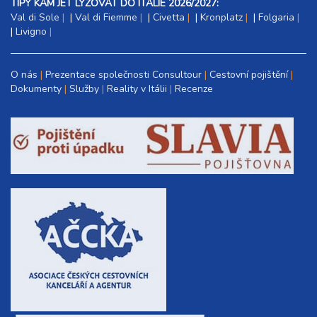
TIPY KAM JET LYŽOVAT DO ITÁLIE 2026/2027:
Val di Sole
|
Val di Fiemme
|
Civetta
|
Kronplatz
|
Folgaria
|
Livigno
O nás
Prezentace společnosti Consultour
Cestovní pojištění
Dokumenty
Služby
Reality v Itálii
Recenze