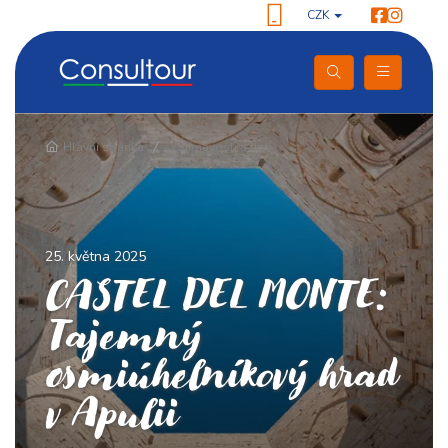
CZK
Hlavní stránka
Zajímavosti a tipy
25. května 2025
CASTEL DEL MONTE:
Tajemný
osmiúhelníkový hrad
v Apulii