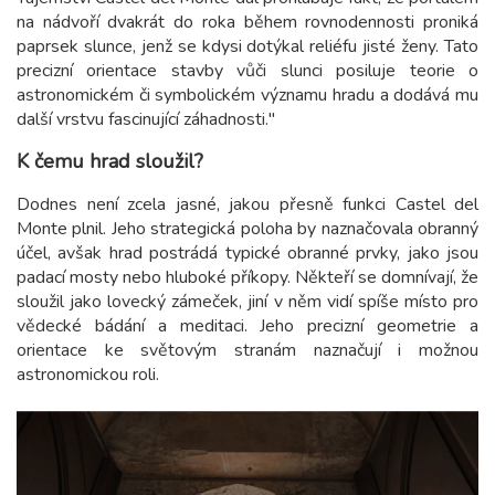
na nádvoří dvakrát do roka během rovnodennosti proniká
paprsek slunce, jenž se kdysi dotýkal reliéfu jisté ženy. Tato
precizní orientace stavby vůči slunci posiluje teorie o
astronomickém či symbolickém významu hradu a dodává mu
další vrstvu fascinující záhadnosti."
K čemu hrad sloužil?
Dodnes není zcela jasné, jakou přesně funkci Castel del
Monte plnil. Jeho strategická poloha by naznačovala obranný
účel, avšak hrad postrádá typické obranné prvky, jako jsou
padací mosty nebo hluboké příkopy. Někteří se domnívají, že
sloužil jako lovecký zámeček, jiní v něm vidí spíše místo pro
vědecké bádání a meditaci. Jeho precizní geometrie a
orientace ke světovým stranám naznačují i možnou
astronomickou roli.