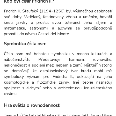
Kdo byl císař Fridrich II.?
Fridrich II. Štaufský (1194-1250) byl výjimečnou osobností
své doby. Vzdělaný, fascinovaný vědou a uměním, hovořil
šesti jazyky a proslul svou tolerancí. Jeho zájem o
matematiku, astronomii a alchymii se pravděpodobně
promítl i do návrhu Castel del Monte.
Symbolika čísla osm
Číslo osm má bohatou symboliku v mnoha kulturách a
náboženstvích. Představuje harmonii, rovnováhu,
nekonečnost a spojení mezi nebem a zemí. Někteří historici
se domnívají, že osmiúhelníkový tvar hradu mohl mít
symbolický význam pro Fridricha II., odkazující na jeho
kosmologické a filozofické zájmy. Jiné teorie naznačují
spojitost s alchymií nebo s architekturou Jeruzalémského
chrámu.
Hra světla o rovnodennosti
Tajemství Castel del Monte dál prohlubuje fakt, že portálem