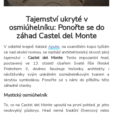
Tajemství ukryté v
osmiúhelníku: Ponořte se do
záhad Castel del Monte
V odlehlé krajině italské
Apulie
, na osamělém kopci tyčícím
se nad okolní rovinou, se nachází architektonický skvost plný
tajemství –
Castel del Monte
. Tento impozantní hrad,
postavený ve 13. století císařem Svaté říše římské
Fridrichem II., dodnes fascinuje historiky, architekty i
návštěvníky svým unikátním osmiúhelníkovým tvarem a
skrytou symbolikou. Ponořte se s námi do příběhu této
záhadné stavby.
Mystický osmiúhelník
To, co na Castel del Monte upoutá na první pohled, je jeho
neobvyklý půdorys. Hrad nemá tradiční čtvercový nebo