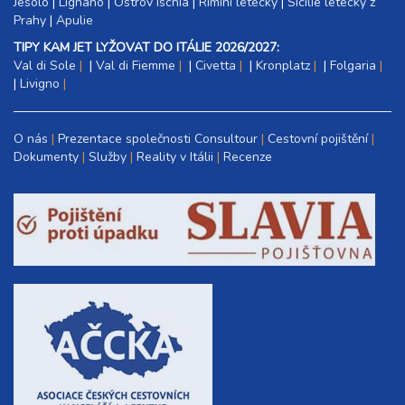
Jesolo
|
Lignano
|
Ostrov Ischia
|
Rimini letecky
|
Sicílie letecky z
Prahy
|
Apulie
TIPY KAM JET LYŽOVAT DO ITÁLIE 2026/2027:
Val di Sole
|
Val di Fiemme
|
Civetta
|
Kronplatz
|
Folgaria
|
Livigno
O nás
Prezentace společnosti Consultour
Cestovní pojištění
Dokumenty
Služby
Reality v Itálii
Recenze