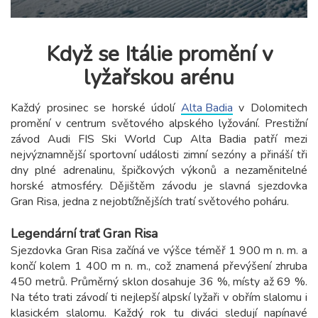
Když se Itálie promění v
lyžařskou arénu
Každý prosinec se horské údolí
Alta Badia
v Dolomitech
promění v centrum světového alpského lyžování. Prestižní
závod Audi FIS Ski World Cup Alta Badia patří mezi
nejvýznamnější sportovní události zimní sezóny a přináší tři
dny plné adrenalinu, špičkových výkonů a nezaměnitelné
horské atmosféry. Dějištěm závodu je slavná sjezdovka
Gran Risa, jedna z nejobtížnějších tratí světového poháru.
Legendární trať Gran Risa
Sjezdovka Gran Risa začíná ve výšce téměř 1 900 m n. m. a
končí kolem 1 400 m n. m., což znamená převýšení zhruba
450 metrů. Průměrný sklon dosahuje 36 %, místy až 69 %.
Na této trati závodí ti nejlepší alpskí lyžaři v obřím slalomu i
klasickém slalomu. Každý rok tu diváci sledují napínavé