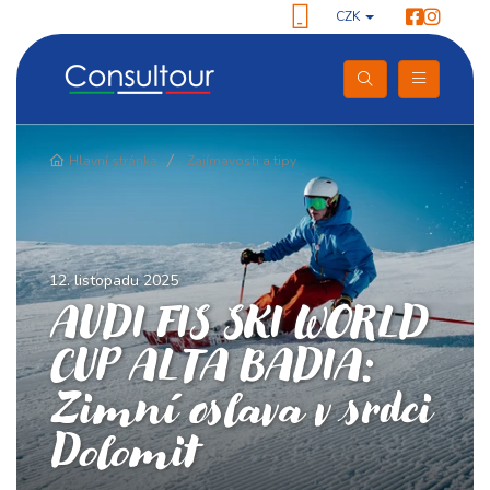
CZK
Hlavní stránka
Zajímavosti a tipy
12. listopadu 2025
AUDI FIS SKI WORLD
CUP ALTA BADIA:
Zimní oslava v srdci
Dolomit