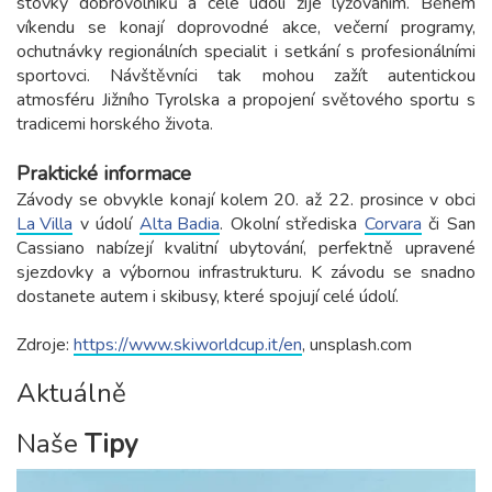
stovky dobrovolníků a celé údolí žije lyžováním. Během
víkendu se konají doprovodné akce, večerní programy,
ochutnávky regionálních specialit i setkání s profesionálními
sportovci. Návštěvníci tak mohou zažít autentickou
atmosféru Jižního Tyrolska a propojení světového sportu s
tradicemi horského života.
Praktické informace
Závody se obvykle konají kolem 20. až 22. prosince v obci
La Villa
v údolí
Alta Badia
. Okolní střediska
Corvara
či San
Cassiano nabízejí kvalitní ubytování, perfektně upravené
sjezdovky a výbornou infrastrukturu. K závodu se snadno
dostanete autem i skibusy, které spojují celé údolí.
Zdroje:
https://www.skiworldcup.it/en
, unsplash.com
Aktuálně
Naše
Tipy