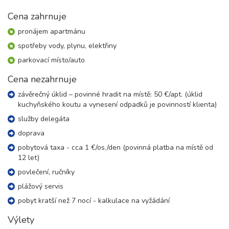
12.09. - 19.09.26
8 dní (7 nocí)
sobota - sobota
Cena zahrnuje
18 100 Kč
rezervovat
pronájem apartmánu
spotřeby vody, plynu, elektřiny
parkovací místo/auto
Cena nezahrnuje
závěrečný úklid – povinné hradit na místě: 50 €/apt. (úklid
kuchyňského koutu a vynesení odpadků je povinností klienta)
služby delegáta
doprava
pobytová taxa - cca 1 €/os./den (povinná platba na místě od
12 let)
povlečení, ručníky
plážový servis
pobyt kratší než 7 nocí - kalkulace na vyžádání
Výlety