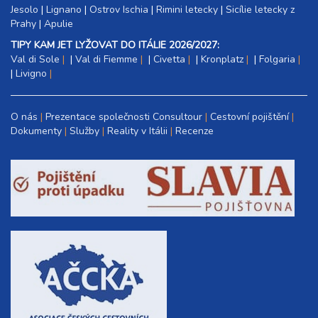
Jesolo
|
Lignano
|
Ostrov Ischia
|
Rimini letecky
|
Sicílie letecky z
Prahy
|
Apulie
TIPY KAM JET LYŽOVAT DO ITÁLIE 2026/2027:
Val di Sole
|
Val di Fiemme
|
Civetta
|
Kronplatz
|
Folgaria
|
Livigno
O nás
Prezentace společnosti Consultour
Cestovní pojištění
Dokumenty
Služby
Reality v Itálii
Recenze