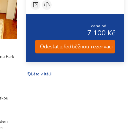
cena od
7 100 Kč
Odeslat předběžnou rezervaci
una Park
Léto v Itálii
lskou
lskou
ým