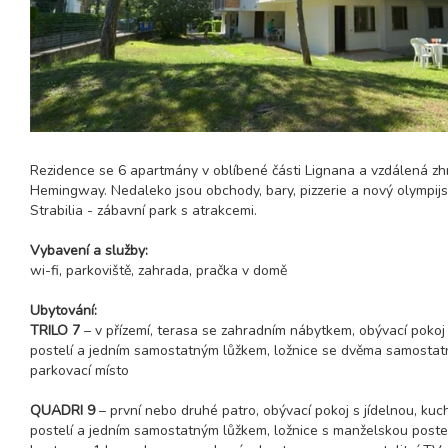
Rezidence se 6 apartmány v oblíbené části Lignana a vzdálená zh
Hemingway. Nedaleko jsou obchody, bary, pizzerie a nový olympijs
Strabilia - zábavní park s atrakcemi.
Vybavení a služby:
wi-fi, parkoviště, zahrada, pračka v domě
Ubytování:
TRILO 7
– v přízemí, terasa se zahradním nábytkem, obývací poko
postelí a jedním samostatným lůžkem, ložnice se dvěma samostatnými l
parkovací místo
QUADRI 9
– první nebo druhé patro, obývací pokoj s jídelnou, ku
postelí a jedním samostatným lůžkem, ložnice s manželskou poste