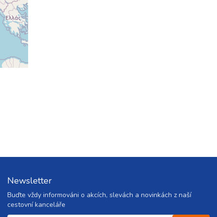
ovat
Newsletter
Buďte vždy informováni o akcích, slevách a novinkách z naší
cestovní kanceláře