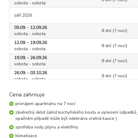
sobota - sobota
září 2026
05.09. - 12.09.26
8 dní (7 nocí)
sobota - sobota
12.09. - 19.09.26
8 dní (7 nocí)
sobota - sobota
19.09. - 26.09.26
8 dní (7 nocí)
sobota - sobota
26.09. - 03.10.26
8 dní (7 nocí)
sobota - sobota
říjen 2026
Cena zahrnuje
03.10. - 10.10.26
pronájem apartmánu na 7 nocí
8 dní (7 nocí)
sobota - sobota
závěrečný úklid (úklid kuchyňského koutu a vynesení odpadků je
opačném případě může být odebrána vratná kauce )
10.10. - 17.10.26
8 dní (7 nocí)
sobota - sobota
spotřeba vody, plynu a elektřiny
17.10. - 24.10.26
klimatizace
8 dní (7 nocí)