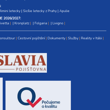
:
Rimini letecky
|
Sicílie letecky z Prahy
|
Apulie
E 2026/2027:
ivetta
|
Kronplatz
|
Folgaria
|
Livigno
Consultour
Cestovní pojištění
Dokumenty
Služby
Reality v Itálii