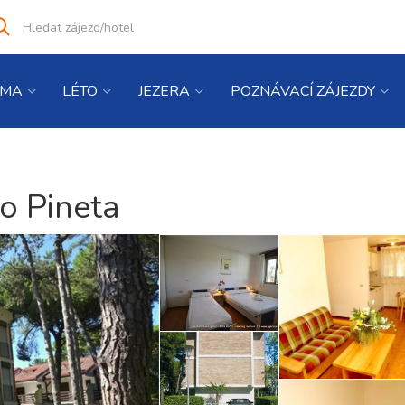
Vyhledat
co
hledáte
IMA
LÉTO
JEZERA
POZNÁVACÍ ZÁJEZDY
o Pineta