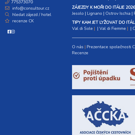
775373070
ZÁJEZDY K MOŘI DO ITÁLIE 2026
info@consultour.cz
Jesolo
|
Lignano
|
Ostrov Ischia
|
hledat zájezd / hotel
recenze CK
TIPY KAM JET LYŽOVAT DO ITÁLI
Val di Sole
|
Val di Fiemme
|
C
O nás
Prezentace společnosti 
Recenze