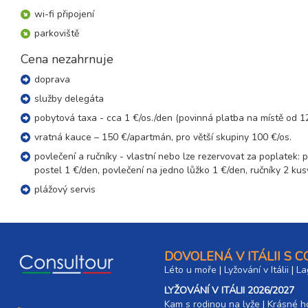
sobota - sobota
wi-fi připojení
24.10. - 31.10.26
8 dní (7 nocí)
parkoviště
sobota - sobota
Cena nezahrnuje
doprava
služby delegáta
pobytová taxa - cca 1 €/os./den (povinná platba na místě od 12
vratná kauce – 150 €/apartmán, pro větší skupiny 100 €/os.
povlečení a ručníky - vlastní nebo lze rezervovat za poplatek:
postel 1 €/den, povlečení na jedno lůžko 1 €/den, ručníky 2 ku
plážový servis
DOVOLENÁ V ITÁLII S 
Léto u moře
|
Lyžování v Itálii
|
La
LYŽOVÁNÍ V ITÁLII 2026/2027
Kam s rodinou na lyže
|​
Krásné ho