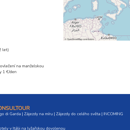
7 100 Kč
rezerv
©
OpenStreetMap
contributors
 let)
 povlečení na manželskou
sy 1 €/den
CONSULTOUR
go di Garda
|
Zájezdy na míru
|
Zájezdy do celého světa
|
INCOMING
tely v Itálii na lyžařskou dovolenou