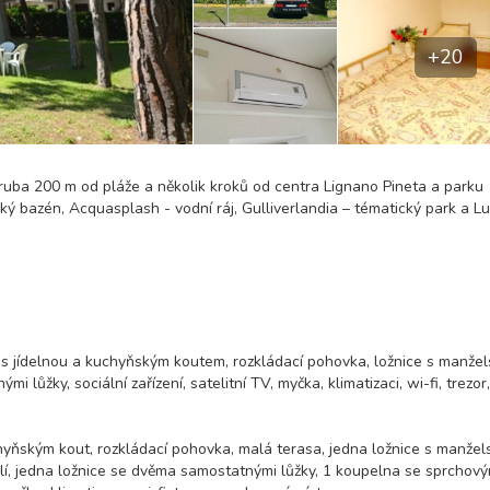
+20
ruba 200 m od pláže a několik kroků od centra Lignano Pineta a parku
ký bazén, Acquasplash - vodní ráj, Gulliverlandia – tématický park a L
j s jídelnou a kuchyňským koutem, rozkládací pohovka, ložnice s manže
ůžky, sociální zařízení, satelitní TV, myčka, klimatizaci, wi-fi, trezor,
chyňským kout, rozkládací pohovka, malá terasa, jedna ložnice s manže
lí, jedna ložnice se dvěma samostatnými lůžky, 1 koupelna se sprchov