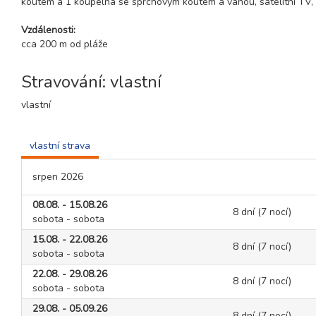
koutem a 1 koupelna se sprchovým koutem a vanou, satelitní TV, my
Vzdálenosti:
cca 200 m od pláže
Stravování: vlastní
vlastní
vlastní strava
srpen 2026
08.08. - 15.08.26
8 dní (7 nocí)
sobota - sobota
15.08. - 22.08.26
8 dní (7 nocí)
sobota - sobota
22.08. - 29.08.26
8 dní (7 nocí)
sobota - sobota
29.08. - 05.09.26
8 dní (7 nocí)