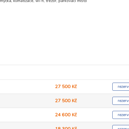
čka, klimatizace, wi-fi, trezor, parkovací místo
27 500 Kč
rezerv
27 500 Kč
rezerv
24 600 Kč
rezerv