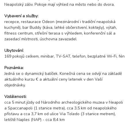
Neapolský záliv. Pokoje mají výhled na město nebo do dvora.
Vybavení a služby:
recepce, restaurace Odeon (mezinárodní i tradiční neapolská
kuchyně), bar Buddy (káva, lehké občerstvení, koktejly), výtah,
fitness centrum, střešní terasa s výhledem, konferenční sál a
zasedací místnosti, úschovna zavazadel
Ubytování:
169 pokojů celkem, minibar, TV-SAT, telefon, bezplatné Wi-Fi, fén
Poznámka:
Jedná se o dynamický balíček. Konečná cena se odvíjí na základě
aktuálního kurzu € a aktuální ceny letenek v den Vaší
objednávky.
Vzdálenosti:
cca 5 minut jízdy od Národního archeologického muzea v Neapoli
a Spaccanapoli (1 stanice metra), cca 3,5 km od neapolského
přístavu a cca 3,7 km od ulice Via Toledo (3 stanice metrem),
letiště Naples (NAP) - cca 8,4 km