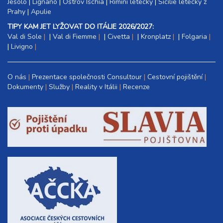
Jesolo
|
Lignano
|
Ostrov Ischia
|
Rimini letecky
|
Sicílie letecky z
Prahy
|
Apulie
TIPY KAM JET LYŽOVAT DO ITÁLIE 2026/2027:
Val di Sole
|
Val di Fiemme
|
Civetta
|
Kronplatz
|
Folgaria
|
Livigno
O nás
Prezentace společnosti Consultour
Cestovní pojištění
Dokumenty
Služby
Reality v Itálii
Recenze