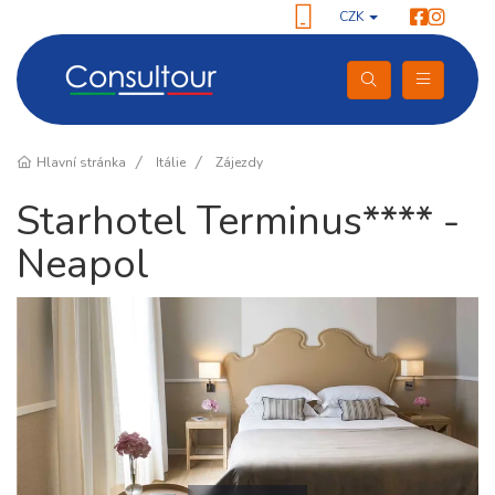
CZK
Hlavní stránka
Itálie
Zájezdy
Starhotel Terminus**** -
Neapol