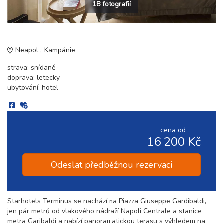
18 fotografií
Neapol
Kampánie
strava: snídaně
doprava: letecky
ubytování: hotel
cena od
16 200 Kč
Odeslat předběžnou rezervaci
Starhotels Terminus se nachází na Piazza Giuseppe Gardibaldi,
jen pár metrů od vlakového nádraží Napoli Centrale a stanice
metra Garibaldi a nabízí panoramatickou terasu s výhledem na