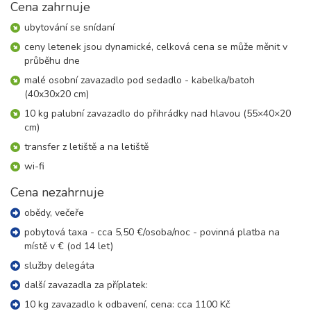
středa - sobota
Cena zahrnuje
19 900 Kč
rezervovat
ubytování se snídaní
15.10. - 18.10.26
ceny letenek jsou dynamické, celková cena se může měnit v
4 dny (3 noci)
čtvrtek - neděle
průběhu dne
20 700 Kč
rezervovat
malé osobní zavazadlo pod sedadlo - kabelka/batoh
(40x30x20 cm)
10 kg palubní zavazadlo do přihrádky nad hlavou (55×40×20
cm)
transfer z letiště a na letiště
wi-fi
Cena nezahrnuje
obědy, večeře
pobytová taxa - cca 5,50 €/osoba/noc - povinná platba na
místě v € (od 14 let)
služby delegáta
další zavazadla za příplatek:
10 kg zavazadlo k odbavení, cena: cca 1100 Kč