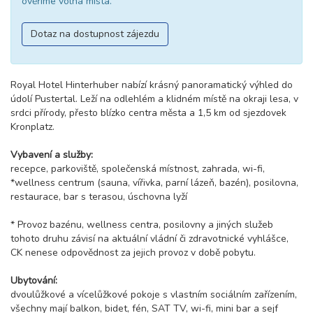
ověříme volná místa.
Dotaz na dostupnost zájezdu
Royal Hotel Hinterhuber nabízí krásný panoramatický výhled do
údolí Pustertal. Leží na odlehlém a klidném místě na okraji lesa, v
srdci přírody, přesto blízko centra města a 1,5 km od sjezdovek
Kronplatz.
Vybavení a služby:
recepce, parkoviště, společenská místnost, zahrada, wi-fi,
*wellness centrum (sauna, vířivka, parní lázeň, bazén), posilovna,
restaurace, bar s terasou, úschovna lyží
* Provoz bazénu, wellness centra, posilovny a jiných služeb
tohoto druhu závisí na aktuální vládní či zdravotnické vyhlášce,
CK nenese odpovědnost za jejich provoz v době pobytu.
Ubytování:
dvoulůžkové a vícelůžkové pokoje s vlastním sociálním zařízením,
všechny mají balkon, bidet, fén, SAT TV, wi-fi, mini bar a sejf