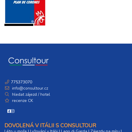
775373070
info@consultour.cz
hledat zájezd / hotel
recenze CK
DOVOLENÁ V ITÁLII S CONSULTOUR
Léto u moře
|
Lyžování v Itálii
|
Lago di Garda
|
Zájezdy na míru
|