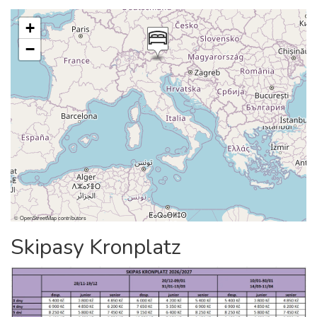
+
−
©
OpenStreetMap
contributors
Skipasy Kronplatz