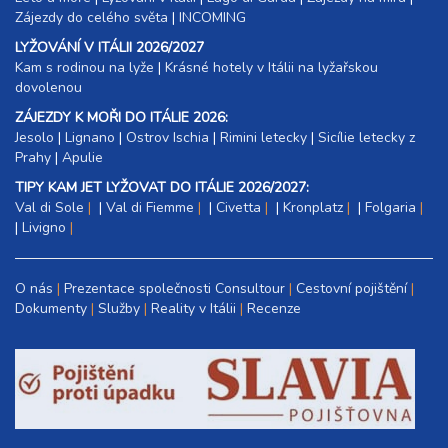
Zájezdy do celého světa
|
INCOMING
LYŽOVÁNÍ V ITÁLII 2026/2027
Kam s rodinou na lyže
|​
Krásné hotely v Itálii na lyžařskou
dovolenou
ZÁJEZDY K MOŘI DO ITÁLIE 2026:
Jesolo
|
Lignano
|
Ostrov Ischia
|
Rimini letecky
|
Sicílie letecky z
Prahy
|
Apulie
TIPY KAM JET LYŽOVAT DO ITÁLIE 2026/2027:
Val di Sole
|
Val di Fiemme
|
Civetta
|
Kronplatz
|
Folgaria
|
Livigno
O nás
Prezentace společnosti Consultour
Cestovní pojištění
Dokumenty
Služby
Reality v Itálii
Recenze