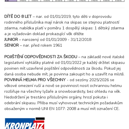
DÍTĚ DO 8 LET
– nar. od 01/01/2019, tyto děti v doprovodu
rodinného příslušníka mají nárok na skipas se stejnou platností
zdarma, nabídka platí v poměru 1 dospělý skipas: 1 dětský zdarma
a je vyžadován doklad prokazující věk dítěte
JUNIOR
– narozený od 01/01/2009 - 31/12/2018
SENIOR
– nar. před rokem 1961
POJIŠTĚNÍ ODPOVĚDNOSTI ZA ŠKODU
– na základě nové italské
legislativní vyhlášky platné od 01/01/2022 je každý držitel skipasu
povinen mít uzavřené pojištění odpovědnosti za škodu. Pokud jej
daná osoba nebude mít, je povinna zakoupit ho a uzavřít na místě.
POVINNÁ HELMA PRO VŠECHNY
- od sezóny 2025/2026 se
věkové omezení ruší a nově se povinnost nosit ochrannou helmu
rozšiřuje na všechny lyžaře a snowboardisty, bez ohledu na věk.
Nedodržení je trestáno příslušnými orgány, hrozí pokuta i
odebrání skipasu. Přilba musí vyhovovat technickým požadavkům
obsaženým v normě UNI EN 1077: 2008 a musí mít označení CE.