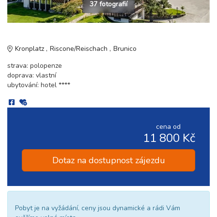
37 fotografií
Kronplatz
Riscone/Reischach
Brunico
strava: polopenze
doprava: vlastní
ubytování: hotel ****
cena od
11 800 Kč
Dotaz na dostupnost zájezdu
Pobyt je na vyžádání, ceny jsou dynamické a rádi Vám