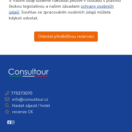
S Vašimi údaji budeme nakládat pečlivě v souladu s platnou
českou legislativou a našimi zásadami
ochrany osobních
údajů
. Souhlas se zpracováním osobních údajů můžete
kdykoli odvolat.
Odeslat předběžnou rezervaci
775373070
info@consultour.cz
hledat zájezd / hotel
recenze CK