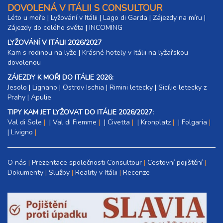
DOVOLENÁ V ITÁLII S CONSULTOUR
Léto u moře
|
Lyžování v Itálii
|
Lago di Garda
|
Zájezdy na míru
|
Zájezdy do celého světa
|
INCOMING
LYŽOVÁNÍ V ITÁLII 2026/2027
Kam s rodinou na lyže
|​
Krásné hotely v Itálii na lyžařskou
dovolenou
ZÁJEZDY K MOŘI DO ITÁLIE 2026:
Jesolo
|
Lignano
|
Ostrov Ischia
|
Rimini letecky
|
Sicílie letecky z
Prahy
|
Apulie
TIPY KAM JET LYŽOVAT DO ITÁLIE 2026/2027:
Val di Sole
|
Val di Fiemme
|
Civetta
|
Kronplatz
|
Folgaria
|
Livigno
O nás
Prezentace společnosti Consultour
Cestovní pojištění
Dokumenty
Služby
Reality v Itálii
Recenze