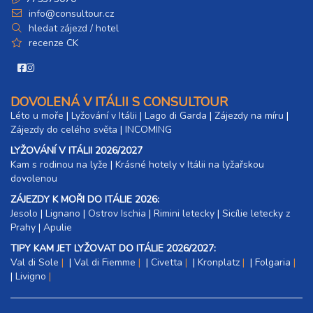
info@consultour.cz
hledat zájezd / hotel
recenze CK
DOVOLENÁ V ITÁLII S CONSULTOUR
Léto u moře
|
Lyžování v Itálii
|
Lago di Garda
|
Zájezdy na míru
|
Zájezdy do celého světa
|
INCOMING
LYŽOVÁNÍ V ITÁLII 2026/2027
Kam s rodinou na lyže
|​
Krásné hotely v Itálii na lyžařskou
dovolenou
ZÁJEZDY K MOŘI DO ITÁLIE 2026:
Jesolo
|
Lignano
|
Ostrov Ischia
|
Rimini letecky
|
Sicílie letecky z
Prahy
|
Apulie
TIPY KAM JET LYŽOVAT DO ITÁLIE 2026/2027:
Val di Sole
|
Val di Fiemme
|
Civetta
|
Kronplatz
|
Folgaria
|
Livigno