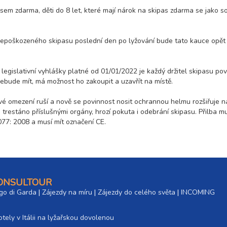
sem zdarma, děti do 8 let, které mají nárok na skipas zdarma se jako s
 nepoškozeného skipasu poslední den po lyžování bude tato kauce opět
 legislativní vyhlášky platné od 01/01/2022 je každý držitel skipasu pov
ebude mít, má možnost ho zakoupit a uzavřít na místě.
é omezení ruší a nově se povinnost nosit ochrannou helmu rozšiřuje n
trestáno příslušnými orgány, hrozí pokuta i odebrání skipasu. Přilba m
7: 2008 a musí mít označení CE.
CONSULTOUR
go di Garda
|
Zájezdy na míru
|
Zájezdy do celého světa
|
INCOMING
tely v Itálii na lyžařskou dovolenou