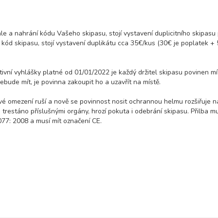
ale a nahrání kódu Vašeho skipasu, stojí vystavení duplicitního skipasu
 kód skipasu, stojí vystavení duplikátu cca 35€/kus (30€ je poplatek + 
tivní vyhlášky platné od 01/01/2022 je každý držitel skipasu povinen mí
bude mít, je povinna zakoupit ho a uzavřít na místě.
é omezení ruší a nově se povinnost nosit ochrannou helmu rozšiřuje n
trestáno příslušnými orgány, hrozí pokuta i odebrání skipasu. Přilba m
7: 2008 a musí mít označení CE.