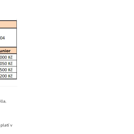
lla,
platí v