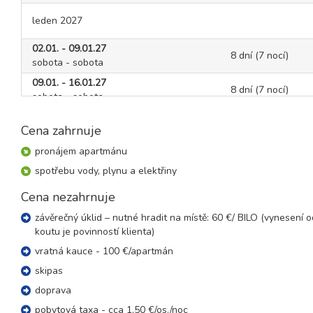
leden 2027
02.01. - 09.01.27
8 dní (7 nocí)
sobota - sobota
09.01. - 16.01.27
8 dní (7 nocí)
sobota - sobota
16.01. - 23.01.27
8 dní (7 nocí)
Cena zahrnuje
sobota - sobota
23.01. - 30.01.27
pronájem apartmánu
8 dní (7 nocí)
sobota - sobota
spotřebu vody, plynu a elektřiny
30.01. - 06.02.27
8 dní (7 nocí)
Cena nezahrnuje
sobota - sobota
závěrečný úklid – nutné hradit na místě: 60 €/ BILO (vynesení
únor 2027
koutu je povinností klienta)
vratná kauce - 100 €/apartmán
06.02. - 13.02.27
8 dní (7 nocí)
sobota - sobota
skipas
13.02. - 20.02.27
doprava
8 dní (7 nocí)
sobota - sobota
pobytová taxa - cca 1,50 €/os./noc