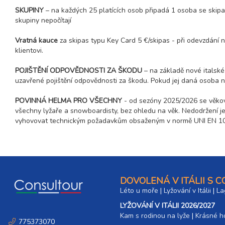
SKUPINY
– na každých 25 platících osob připadá 1 osoba se skipa
skupiny nepočítají
Vratná kauce
za skipas typu Key Card 5 €/skipas - při odevzdání
klientovi.
POJIŠTĚNÍ ODPOVĚDNOSTI ZA ŠKODU
– na základě nové italské
uzavřené pojištění odpovědnosti za škodu. Pokud jej daná osoba n
POVINNÁ HELMA PRO VŠECHNY
- od sezóny 2025/2026 se věkov
všechny lyžaře a snowboardisty, bez ohledu na věk. Nedodržení je 
vyhovovat technickým požadavkům obsaženým v normě UNI EN 107
DOVOLENÁ V ITÁLII S 
Léto u moře
|
Lyžování v Itálii
|
La
LYŽOVÁNÍ V ITÁLII 2026/2027
Kam s rodinou na lyže
|​
Krásné ho
775373070