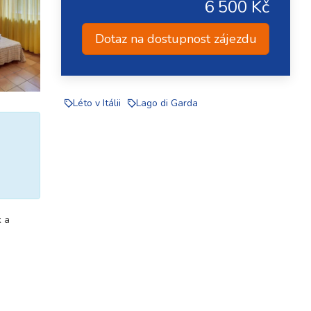
6 500 Kč
Dotaz na dostupnost zájezdu
Léto v Itálii
Lago di Garda
k a