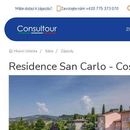
Máte dotaz k zájezdu?
Zavolejte nám +420 775 373 070
Z
Hlavní stránka
Itálie
Zájezdy
Residence San Carlo - C