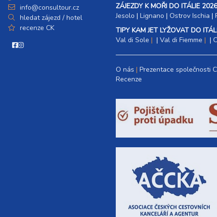
ZÁJEZDY K MOŘI DO ITÁLIE 2026
info@consultour.cz
Jesolo
|
Lignano
|
Ostrov Ischia
|
hledat zájezd / hotel
recenze CK
TIPY KAM JET LYŽOVAT DO ITÁLI
Val di Sole
|
Val di Fiemme
|
C
O nás
Prezentace společnosti 
Recenze