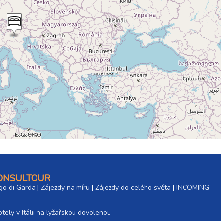
CONSULTOUR
go di Garda
|
Zájezdy na míru
|
Zájezdy do celého světa
|
INCOMING
tely v Itálii na lyžařskou dovolenou