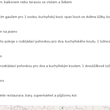
ím, balkonem nebo terasou se stolem a židlemi
cím gaučem pro 1 osobu, kuchyňský kout, spací kout se dvěma lůžky, k
m na jezero
ího pokoje s rozkládací pohovkou pro dva, kuchyňského koutu, 1 ložnic
ro
s rozkládací pohovkou pro dva a kuchyňským koutem, 1 dvoulůžkové lož
ero
jdete restaurace, bary, supermarket a půjčovnu kol