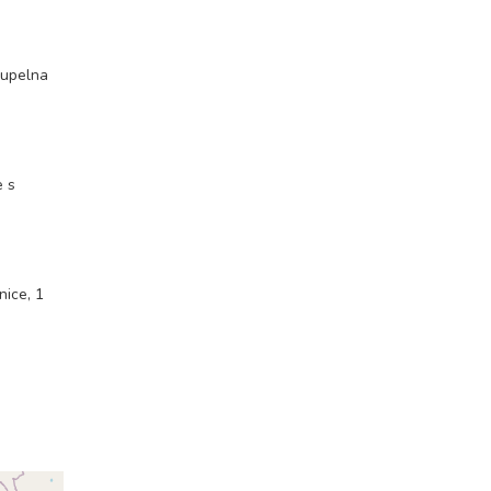
oupelna
e s
nice, 1