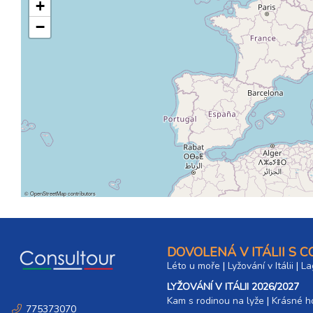
+
−
©
OpenStreetMap
contributors
DOVOLENÁ V ITÁLII S 
Léto u moře
|
Lyžování v Itálii
|
La
LYŽOVÁNÍ V ITÁLII 2026/2027
Kam s rodinou na lyže
|​
Krásné ho
775373070