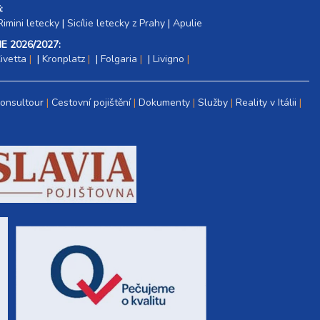
:
Rimini letecky
|
Sicílie letecky z Prahy
|
Apulie
E 2026/2027:
ivetta
|
Kronplatz
|
Folgaria
|
Livigno
Consultour
Cestovní pojištění
Dokumenty
Služby
Reality v Itálii