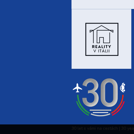
30 let s vámi na cestách | 30 ye