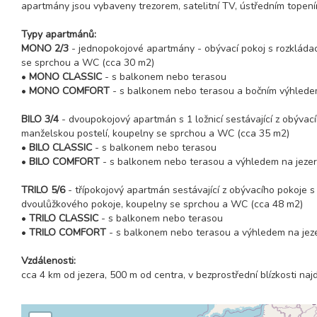
apartmány jsou vybaveny trezorem, satelitní TV, ústředním topen
Typy apartmánů:
MONO 2/3
- jednopokojové apartmány - obývací pokoj s rozkláda
se sprchou a WC (cca 30 m2)
•
MONO CLASSIC
- s balkonem nebo terasou
•
MONO COMFORT
- s balkonem nebo terasou a bočním výhlede
BILO 3/4
- dvoupokojový apartmán s 1 ložnicí sestávající z obývac
manželskou postelí, koupelny se sprchou a WC (cca 35 m2)
•
BILO CLASSIC
- s balkonem nebo terasou
•
BILO COMFORT
- s balkonem nebo terasou a výhledem na jeze
TRILO 5/6
- třípokojový apartmán sestávající z obývacího pokoje 
dvoulůžkového pokoje, koupelny se sprchou a WC (cca 48 m2)
•
TRILO CLASSIC
- s balkonem nebo terasou
•
TRILO COMFORT
- s balkonem nebo terasou a výhledem na jez
Vzdálenosti:
cca 4 km od jezera, 500 m od centra, v bezprostřední blízkosti na