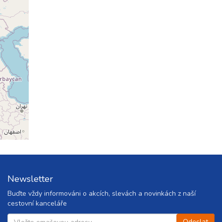
Newsletter
Buďte vždy informováni o akcích, slevách a novinkách z naší
cestovní kanceláře