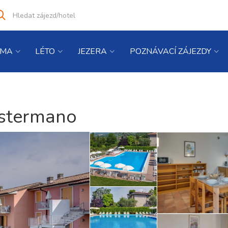
Vyhledat
co
hledáte
IMA
LÉTO
JEZERA
POZNÁVACÍ ZÁJEZDY
ostermano