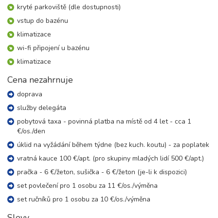
kryté parkoviště (dle dostupnosti)
17.10. - 24.10.26
8 dní (7 nocí)
vstup do bazénu
sobota - sobota
klimatizace
18 900 Kč
rezervovat
wi-fi připojení u bazénu
24.10. - 31.10.26
8 dní (7 nocí)
sobota - sobota
klimatizace
18 900 Kč
rezervovat
Cena nezahrnuje
doprava
služby delegáta
pobytová taxa - povinná platba na místě od 4 let - cca 1
€/os./den
úklid na vyžádání během týdne (bez kuch. koutu) - za poplatek
vratná kauce 100 €/apt. (pro skupiny mladých lidí 500 €/apt.)
pračka - 6 €/žeton, sušička - 6 €/žeton (je-li k dispozici)
set povlečení pro 1 osobu za 11 €/os./výměna
set ručníků pro 1 osobu za 10 €/os./výměna
Slevy