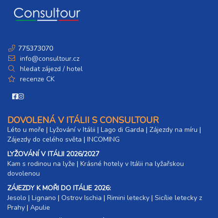
775373070
info@consultour.cz
hledat zájezd / hotel
recenze CK
DOVOLENÁ V ITÁLII S CONSULTOUR
Léto u moře
|
Lyžování v Itálii
|
Lago di Garda
|
Zájezdy na míru
|
Zájezdy do celého světa
|
INCOMING
LYŽOVÁNÍ V ITÁLII 2026/2027
Kam s rodinou na lyže
|​
Krásné hotely v Itálii na lyžařskou
dovolenou
ZÁJEZDY K MOŘI DO ITÁLIE 2026:
Jesolo
|
Lignano
|
Ostrov Ischia
|
Rimini letecky
|
Sicílie letecky z
Prahy
|
Apulie