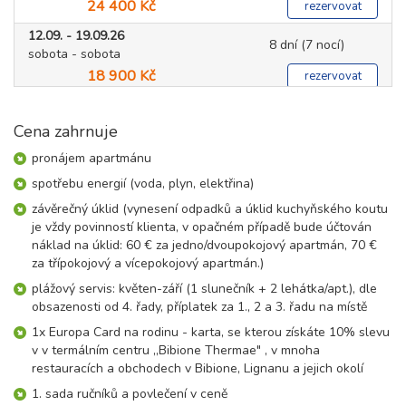
24 400 Kč
rezervovat
12.09. - 19.09.26
8 dní (7 nocí)
sobota - sobota
18 900 Kč
rezervovat
19.09. - 26.09.26
8 dní (7 nocí)
sobota - sobota
Cena zahrnuje
18 900 Kč
rezervovat
pronájem apartmánu
26.09. - 03.10.26
spotřebu energií (voda, plyn, elektřina)
8 dní (7 nocí)
sobota - sobota
závěrečný úklid (vynesení odpadků a úklid kuchyňského koutu
18 900 Kč
rezervovat
je vždy povinností klienta, v opačném případě bude účtován
náklad na úklid: 60 € za jedno/dvoupokojový apartmán, 70 €
říjen 2026
za třípokojový a vícepokojový apartmán.)
plážový servis: květen-září (1 slunečník + 2 lehátka/apt.), dle
03.10. - 10.10.26
8 dní (7 nocí)
obsazenosti od 4. řady, příplatek za 1., 2 a 3. řadu na místě
sobota - sobota
18 900 Kč
1x Europa Card na rodinu - karta, se kterou získáte 10% slevu
rezervovat
v v termálním centru „Bibione Thermae" , v mnoha
10.10. - 17.10.26
restauracích a obchodech v Bibione, Lignanu a jejich okolí
8 dní (7 nocí)
sobota - sobota
1. sada ručníků a povlečení v ceně
18 900 Kč
rezervovat