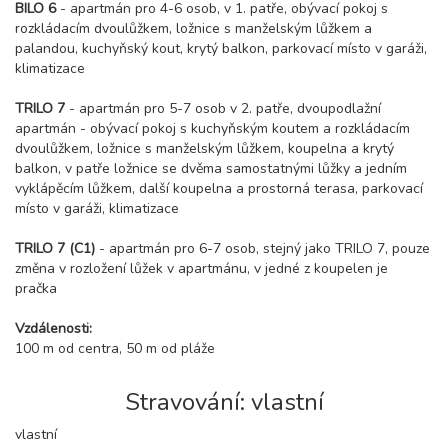
BILO 6
- apartmán pro 4-6 osob, v 1. patře, obývací pokoj s
rozkládacím dvoulůžkem, ložnice s manželským lůžkem a
palandou, kuchyňský kout, krytý balkon, parkovací místo v garáži,
klimatizace
TRILO 7
- apartmán pro 5-7 osob v 2. patře, dvoupodlažní
apartmán - obývací pokoj s kuchyňským koutem a rozkládacím
dvoulůžkem, ložnice s manželským lůžkem, koupelna a krytý
balkon, v patře ložnice se dvěma samostatnými lůžky a jedním
vyklápěcím lůžkem, další koupelna a prostorná terasa, parkovací
místo v garáži, klimatizace
TRILO 7 (C1)
- apartmán pro 6-7 osob, stejný jako TRILO 7, pouze
změna v rozložení lůžek v apartmánu, v jedné z koupelen je
pračka
Vzdálenosti:
100 m od centra, 50 m od pláže
Stravování: vlastní
vlastní