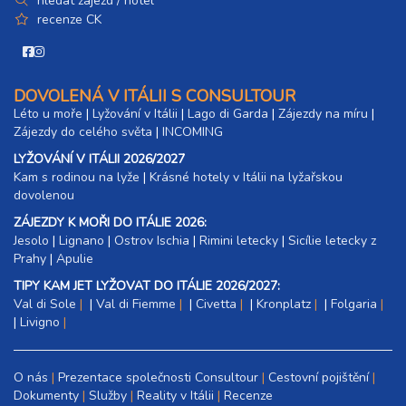
hledat zájezd / hotel
recenze CK
DOVOLENÁ V ITÁLII S CONSULTOUR
Léto u moře
|
Lyžování v Itálii
|
Lago di Garda
|
Zájezdy na míru
|
Zájezdy do celého světa
|
INCOMING
LYŽOVÁNÍ V ITÁLII 2026/2027
Kam s rodinou na lyže
|​
Krásné hotely v Itálii na lyžařskou
dovolenou
ZÁJEZDY K MOŘI DO ITÁLIE 2026:
Jesolo
|
Lignano
|
Ostrov Ischia
|
Rimini letecky
|
Sicílie letecky z
Prahy
|
Apulie
TIPY KAM JET LYŽOVAT DO ITÁLIE 2026/2027:
Val di Sole
|
Val di Fiemme
|
Civetta
|
Kronplatz
|
Folgaria
|
Livigno
O nás
Prezentace společnosti Consultour
Cestovní pojištění
Dokumenty
Služby
Reality v Itálii
Recenze