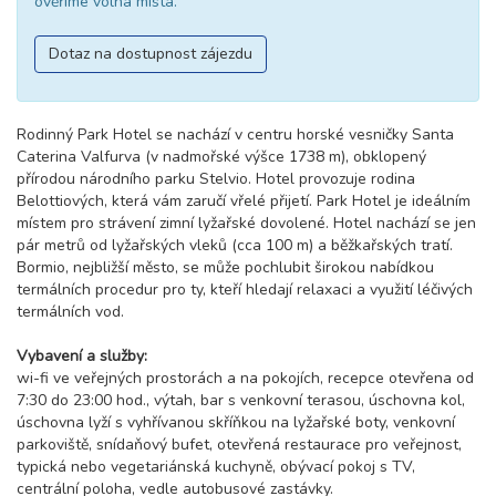
ověříme volná místa.
Dotaz na dostupnost zájezdu
Rodinný Park Hotel se nachází v centru horské vesničky Santa
Caterina Valfurva (v nadmořské výšce 1738 m), obklopený
přírodou národního parku Stelvio. Hotel provozuje rodina
Belottiových, která vám zaručí vřelé přijetí. Park Hotel je ideálním
místem pro strávení zimní lyžařské dovolené. Hotel nachází se jen
pár metrů od lyžařských vleků (cca 100 m) a běžkařských tratí.
Bormio, nejbližší město, se může pochlubit širokou nabídkou
termálních procedur pro ty, kteří hledají relaxaci a využití léčivých
termálních vod.
Vybavení a služby:
wi-fi ve veřejných prostorách a na pokojích, recepce otevřena od
7:30 do 23:00 hod., výtah, bar s venkovní terasou, úschovna kol,
úschovna lyží s vyhřívanou skříňkou na lyžařské boty, venkovní
parkoviště, snídaňový bufet, otevřená restaurace pro veřejnost,
typická nebo vegetariánská kuchyně, obývací pokoj s TV,
centrální poloha, vedle autobusové zastávky.