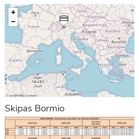
+
−
©
OpenStreetMap
contributors
Skipas Bormio