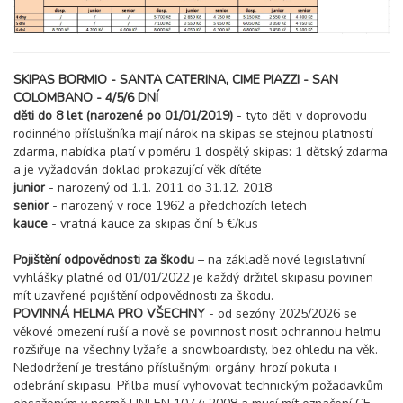
SKIPAS BORMIO - SANTA CATERINA, CIME PIAZZI - SAN
COLOMBANO - 4/5/6 DNÍ
děti do 8 let (narozené po 01/01/2019)
- tyto děti v doprovodu
rodinného příslušníka mají nárok na skipas se stejnou platností
zdarma, nabídka platí v poměru 1 dospělý skipas: 1 dětský zdarma
a je vyžadován doklad prokazující věk dítěte
junior
- narozený od 1.1. 2011 do 31.12. 2018
senior
- narozený v roce 1962 a předchozích letech
kauce
- vratná kauce za skipas činí 5 €/kus
Pojištění odpovědnosti za škodu
– na základě nové legislativní
vyhlášky platné od 01/01/2022 je každý držitel skipasu povinen
mít uzavřené pojištění odpovědnosti za škodu.
POVINNÁ HELMA PRO VŠECHNY
- od sezóny 2025/2026 se
věkové omezení ruší a nově se povinnost nosit ochrannou helmu
rozšiřuje na všechny lyžaře a snowboardisty, bez ohledu na věk.
Nedodržení je trestáno příslušnými orgány, hrozí pokuta i
odebrání skipasu. Přilba musí vyhovovat technickým požadavkům