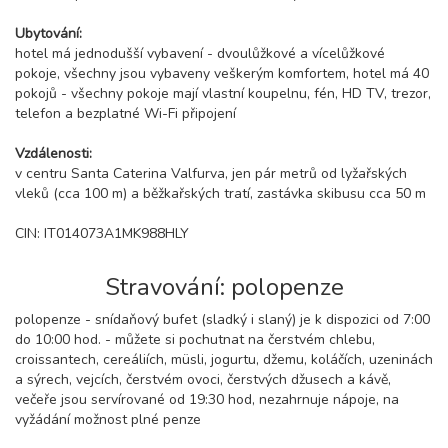
Ubytování:
hotel má jednodušší vybavení - dvoulůžkové a vícelůžkové
pokoje, všechny jsou vybaveny veškerým komfortem, hotel má 40
pokojů - všechny pokoje mají vlastní koupelnu, fén, HD TV, trezor,
telefon a bezplatné Wi-Fi připojení
Vzdálenosti:
v centru Santa Caterina Valfurva, jen pár metrů od lyžařských
vleků (cca 100 m) a běžkařských tratí, zastávka skibusu cca 50 m
CIN: IT014073A1MK988HLY
Stravování: polopenze
polopenze - snídaňový bufet (sladký i slaný) je k dispozici od 7:00
do 10:00 hod. - můžete si pochutnat na čerstvém chlebu,
croissantech, cereáliích, müsli, jogurtu, džemu, koláčích, uzeninách
a sýrech, vejcích, čerstvém ovoci, čerstvých džusech a kávě,
večeře jsou servírované od 19:30 hod, nezahrnuje nápoje, na
vyžádání možnost plné penze