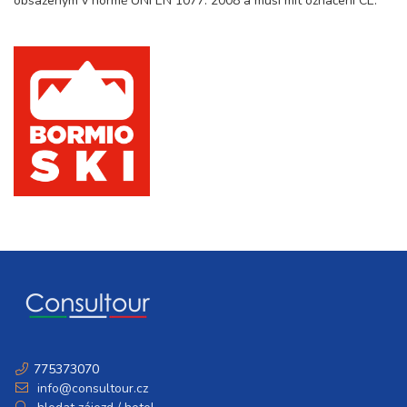
obsaženým v normě UNI EN 1077: 2008 a musí mít označení CE.
775373070
info@consultour.cz