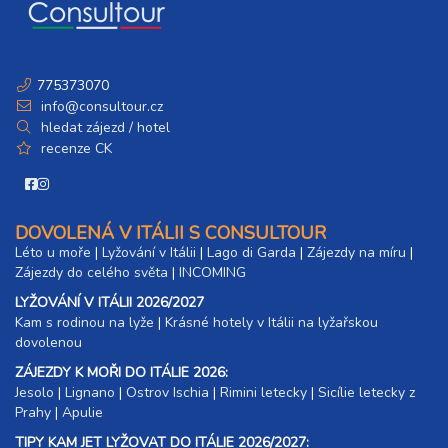
4 dny (3 noci)
neděle - středa
9 100 Kč
rezervovat
20.09. - 24.09.26
5 dní (4 noci)
775373070
neděle - čtvrtek
info@consultour.cz
12 100 Kč
rezervovat
hledat zájezd / hotel
20.09. - 25.09.26
recenze CK
6 dní (5 nocí)
neděle - pátek
15 100 Kč
rezervovat
20.09. - 27.09.26
DOVOLENÁ V ITÁLII S CONSULTOUR
8 dní (7 nocí)
neděle - neděle
Léto u moře
|
Lyžování v Itálii
|
Lago di Garda
|
Zájezdy na míru
|
21 100 Kč
rezervovat
Zájezdy do celého světa
|
INCOMING
LYŽOVÁNÍ V ITÁLII 2026/2027
27.09. - 30.09.26
4 dny (3 noci)
Kam s rodinou na lyže
neděle - středa
|​
Krásné hotely v Itálii na lyžařskou
dovolenou
9 100 Kč
rezervovat
ZÁJEZDY K MOŘI DO ITÁLIE 2026:
27.09. - 01.10.26
5 dní (4 noci)
Jesolo
|
Lignano
|
Ostrov Ischia
|
Rimini letecky
|
Sicílie letecky z
neděle - čtvrtek
Prahy
|
Apulie
12 100 Kč
rezervovat
TIPY KAM JET LYŽOVAT DO ITÁLIE 2026/2027: