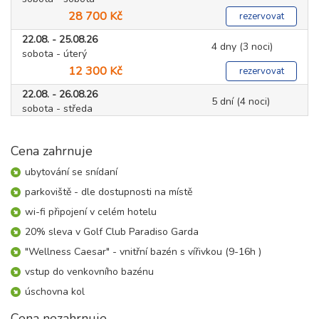
28 700 Kč
rezervovat
22.08. - 25.08.26
4 dny (3 noci)
sobota - úterý
12 300 Kč
rezervovat
22.08. - 26.08.26
5 dní (4 noci)
sobota - středa
16 400 Kč
rezervovat
Cena zahrnuje
22.08. - 27.08.26
6 dní (5 nocí)
sobota - čtvrtek
ubytování se snídaní
20 500 Kč
rezervovat
parkoviště - dle dostupnosti na místě
22.08. - 29.08.26
8 dní (7 nocí)
wi-fi připojení v celém hotelu
sobota - sobota
20% sleva v Golf Club Paradiso Garda
28 700 Kč
rezervovat
"Wellness Caesar" - vnitřní bazén s vířivkou (9-16h )
30.08. - 02.09.26
4 dny (3 noci)
vstup do venkovního bazénu
neděle - středa
10 100 Kč
rezervovat
úschovna kol
30.08. - 03.09.26
Cena nezahrnuje