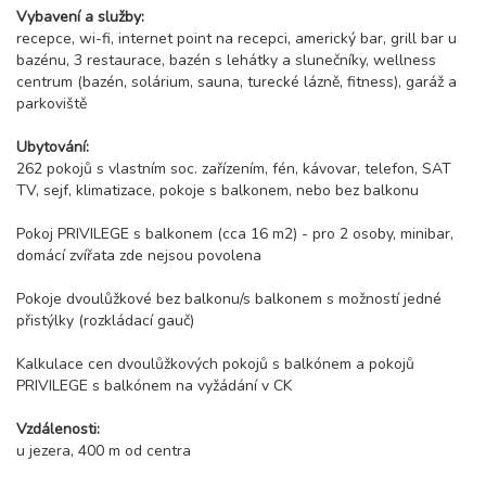
Vybavení a služby:
recepce, wi-fi, internet point na recepci, americký bar, grill bar u
bazénu, 3 restaurace, bazén s lehátky a slunečníky, wellness
centrum (bazén, solárium, sauna, turecké lázně, fitness), garáž a
parkoviště
Ubytování:
262 pokojů s vlastním soc. zařízením, fén, kávovar, telefon, SAT
TV, sejf, klimatizace, pokoje s balkonem, nebo bez balkonu
Pokoj PRIVILEGE s balkonem (cca 16 m2) - pro 2 osoby, minibar,
domácí zvířata zde nejsou povolena
Pokoje dvoulůžkové bez balkonu/s balkonem s možností jedné
přistýlky (rozkládací gauč)
Kalkulace cen dvoulůžkových pokojů s balkónem a pokojů
PRIVILEGE s balkónem na vyžádání v CK
Vzdálenosti:
u jezera, 400 m od centra