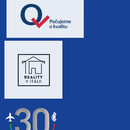
8 dní (7 nocí)
neděle - neděle
17 800 Kč
rezervovat
11.10. - 14.10.26
4 dny (3 noci)
neděle - středa
5 800 Kč
rezervovat
11.10. - 15.10.26
5 dní (4 noci)
neděle - čtvrtek
7 700 Kč
rezervovat
11.10. - 16.10.26
6 dní (5 nocí)
neděle - pátek
9 600 Kč
rezervovat
11.10. - 18.10.26
8 dní (7 nocí)
neděle - neděle
13 400 Kč
rezervovat