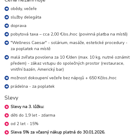
5 dní (4 noci)
neděle - čtvrtek
obědy, večeře
13 500 Kč
rezervovat
služby delegáta
30.08. - 04.09.26
6 dní (5 nocí)
doprava
neděle - pátek
pobytová taxa – cca 2,00 €/os./noc (povinná platba na místě)
16 800 Kč
rezervovat
"Wellness Caesar" - solárium, masáže, estetické procedury -
30.08. - 06.09.26
8 dní (7 nocí)
za poplatek na místě
neděle - neděle
malá zvířata povolena za 10 €/den (max. 10 kg, nutné oznámit
23 500 Kč
rezervovat
předem) - zákaz vstupu do společných prostor (restaurace,
vnitřní bazén, Americký bar)
září 2026
možnost dokoupení večeře bez nápojů + 650 Kč/os./noc
06.09. - 09.09.26
prádelna - za poplatek
4 dny (3 noci)
neděle - středa
10 100 Kč
Slevy
rezervovat
06.09. - 10.09.26
Slevy na 3. lůžku:
5 dní (4 noci)
neděle - čtvrtek
děti do 1,9 let - zdarma
13 500 Kč
rezervovat
od 2 let - 15%
06.09. - 11.09.26
Sleva 5% za včasný nákup platná do 30.01.2026.
6 dní (5 nocí)