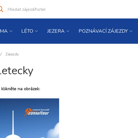
Vyhledat
co
hledáte
IMA
LÉTO
JEZERA
POZNÁVACÍ ZÁJEZDY
Zájezdy
 letecky
 klikněte na obrázek: