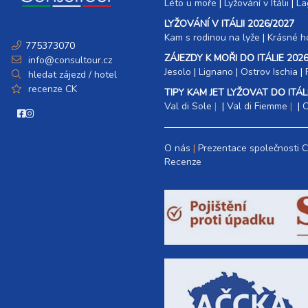
Léto u moře
|
Lyžování v Itálii
|
La
LYŽOVÁNÍ V ITÁLII 2026/2027
Kam s rodinou na lyže
|​
Krásné ho
775373070
ZÁJEZDY K MOŘI DO ITÁLIE 2026
info@consultour.cz
Jesolo
|
Lignano
|
Ostrov Ischia
|
hledat zájezd / hotel
recenze CK
TIPY KAM JET LYŽOVAT DO ITÁLI
Val di Sole
|
Val di Fiemme
|
C
O nás
Prezentace společnosti 
Recenze