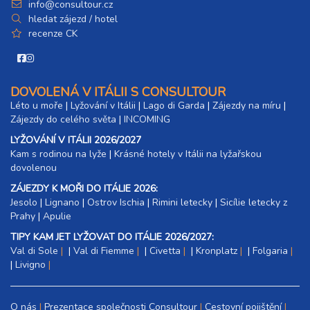
info@consultour.cz
hledat zájezd / hotel
recenze CK
DOVOLENÁ V ITÁLII S CONSULTOUR
Léto u moře
|
Lyžování v Itálii
|
Lago di Garda
|
Zájezdy na míru
|
Zájezdy do celého světa
|
INCOMING
LYŽOVÁNÍ V ITÁLII 2026/2027
Kam s rodinou na lyže
|​
Krásné hotely v Itálii na lyžařskou
dovolenou
ZÁJEZDY K MOŘI DO ITÁLIE 2026:
Jesolo
|
Lignano
|
Ostrov Ischia
|
Rimini letecky
|
Sicílie letecky z
Prahy
|
Apulie
TIPY KAM JET LYŽOVAT DO ITÁLIE 2026/2027:
Val di Sole
|
Val di Fiemme
|
Civetta
|
Kronplatz
|
Folgaria
|
Livigno
O nás
Prezentace společnosti Consultour
Cestovní pojištění