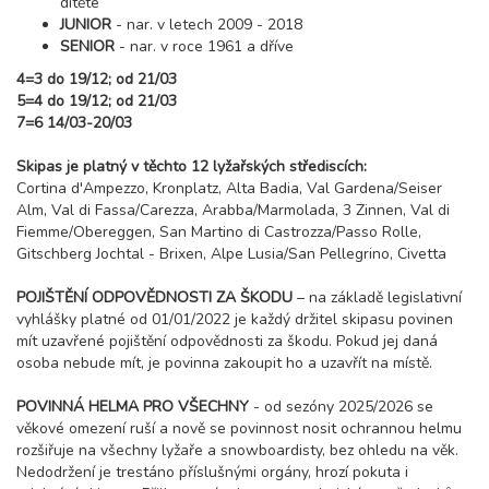
dítěte
JUNIOR
- nar. v letech 2009 - 2018
SENIOR
- nar. v roce 1961 a dříve
4=3 do 19/12; od 21/03
5=4 do 19/12; od 21/03
7=6 14/03-20/03
Skipas je platný v těchto 12 lyžařských střediscích:
Cortina d'Ampezzo, Kronplatz, Alta Badia, Val Gardena/Seiser
Alm, Val di Fassa/Carezza, Arabba/Marmolada, 3 Zinnen, Val di
Fiemme/Obereggen, San Martino di Castrozza/Passo Rolle,
Gitschberg Jochtal - Brixen, Alpe Lusia/San Pellegrino, Civetta
POJIŠTĚNÍ ODPOVĚDNOSTI ZA ŠKODU
– na základě legislativní
vyhlášky platné od 01/01/2022 je každý držitel skipasu povinen
mít uzavřené pojištění odpovědnosti za škodu. Pokud jej daná
osoba nebude mít, je povinna zakoupit ho a uzavřít na místě.
POVINNÁ HELMA PRO VŠECHNY
- od sezóny 2025/2026 se
věkové omezení ruší a nově se povinnost nosit ochrannou helmu
rozšiřuje na všechny lyžaře a snowboardisty, bez ohledu na věk.
Nedodržení je trestáno příslušnými orgány, hrozí pokuta i