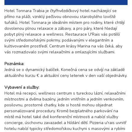
Hotel Tonnara Trabia je čtyřhvězdičkový hotel nacházející se
přímo na pláži, vzniklý pečlivou obnovou starobylého loviště
tuňáků. Hotel Tonnara je ideálním místem pro rodiny, které chtějí
dovolenou plnou relaxace a zábavy, a pro páry, které hledají
pobyt plný relaxace a wellness. Restaurace U'Rais vás potěší
svými středomořskými pokrmy, podávanými v elegantním a
kultivovaném prostředí. Centrum krásy Marina na vás čeká, aby
vás rozmazlovalo svými relaxačními a omlazujícími službami.
Poznámka:
Jedná se o dynamický balíček. Konečná cena se odvíjí na základě
aktuálního kurzu € a aktuální ceny letenek v den vaší objednávky.
Vybavení a služby:
Hotel má recepci, wellness centrum s tureckou lázní, relaxačními
místnostmi a dvěma bazény, jedním vnitřním a jedním venkovním,
posilovnu, prostorné chatky, kde si hosté mohou objednat
personalizované procedury. Kromě bezplatného parkování na
místě má hotel také dvě konferenční místnosti a nabízí služby
concierge, úschovnu zavazadel a hlídání dětí. Pizzeria u'rais uvnitř
hotelu nabízí typicky středomořskou kuchyni s masovými a rybími