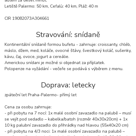
autem za deset minut.
Letiště Palermo: 50 km, Cefalù: 40 km, Pláž: 40 m
CIR 19082073A304661
Stravování: snídaně
Kontinentální snídaně formou bufetu - zahrnuje: croissanty, chléb,
máslo, džem, med, koláče, ovocné šťávy, švestkový koláč, sušenky,
kávu, čaj, ovoce, jogurt a cereálie.
Americkou snídani je možné si objednat za příplatek.
Polopenze na vyžádání - večeře se podává s výběrem z menu.
Doprava: letecky
zpáteční let Praha-Palermo- přímý let
Cena za osobu zahrnuje:
- při pobytu na 7 nocí: 1x malé osobní zavazadlo na palubě – musí
se vejít pod sedadlo – kabelka/batoh (rozměr 40x30x20cm) + 1x
10 kg palubní zavazadlo do přihrádky nad hlavou (55x40x20 cm)
- při pobytu na 4/3 noci: 1x malé osobní zavazadlo na palubě –