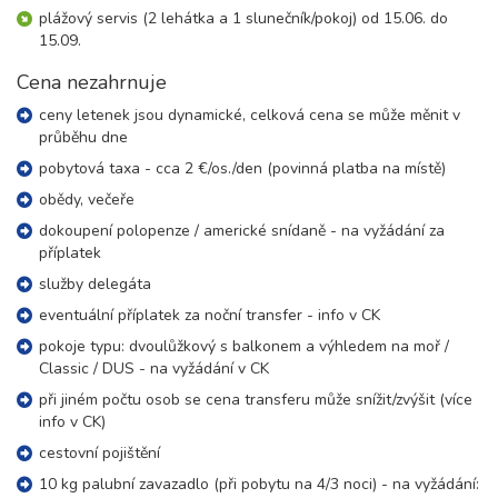
8 dní (7 nocí)
úterý - úterý
plážový servis (2 lehátka a 1 slunečník/pokoj) od 15.06. do
27 700 Kč
15.09.
rezervovat
26.09. - 29.09.26
Cena nezahrnuje
4 dny (3 noci)
sobota - úterý
ceny letenek jsou dynamické, celková cena se může měnit v
17 600 Kč
rezervovat
průběhu dne
29.09. - 03.10.26
pobytová taxa - cca 2 €/os./den (povinná platba na místě)
5 dní (4 noci)
úterý - sobota
obědy, večeře
20 000 Kč
rezervovat
dokoupení polopenze / americké snídaně - na vyžádání za
29.09. - 06.10.26
příplatek
8 dní (7 nocí)
úterý - úterý
služby delegáta
27 600 Kč
rezervovat
eventuální příplatek za noční transfer - info v CK
říjen 2026
pokoje typu: dvoulůžkový s balkonem a výhledem na moř /
Classic / DUS - na vyžádání v CK
03.10. - 06.10.26
při jiném počtu osob se cena transferu může snížit/zvýšit (více
4 dny (3 noci)
sobota - úterý
info v CK)
17 300 Kč
rezervovat
cestovní pojištění
06.10. - 10.10.26
10 kg palubní zavazadlo (při pobytu na 4/3 noci) - na vyžádání:
5 dní (4 noci)