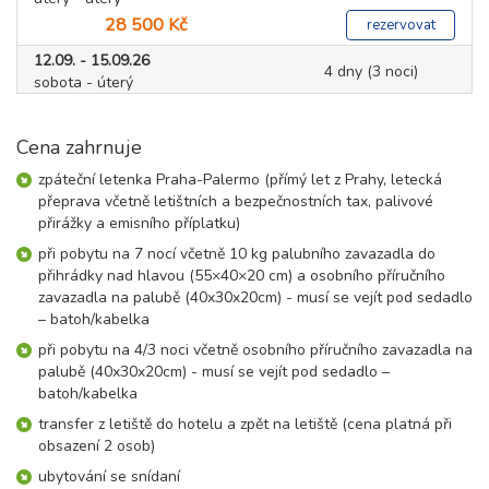
28 500 Kč
rezervovat
12.09. - 15.09.26
4 dny (3 noci)
sobota - úterý
17 600 Kč
rezervovat
Cena zahrnuje
15.09. - 19.09.26
5 dní (4 noci)
úterý - sobota
zpáteční letenka Praha-Palermo (přímý let z Prahy, letecká
20 200 Kč
rezervovat
přeprava včetně letištních a bezpečnostních tax, palivové
přirážky a emisního příplatku)
15.09. - 22.09.26
8 dní (7 nocí)
úterý - úterý
při pobytu na 7 nocí včetně 10 kg palubního zavazadla do
přihrádky nad hlavou (55×40×20 cm) a osobního příručního
28 600 Kč
rezervovat
zavazadla na palubě (40x30x20cm) - musí se vejít pod sedadlo
19.09. - 22.09.26
– batoh/kabelka
4 dny (3 noci)
sobota - úterý
při pobytu na 4/3 noci včetně osobního příručního zavazadla na
17 600 Kč
rezervovat
palubě (40x30x20cm) - musí se vejít pod sedadlo –
batoh/kabelka
22.09. - 26.09.26
5 dní (4 noci)
úterý - sobota
transfer z letiště do hotelu a zpět na letiště (cena platná při
19 900 Kč
obsazení 2 osob)
rezervovat
ubytování se snídaní
22.09. - 29.09.26