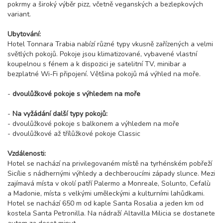
pokrmy a široký výběr pizz, včetně veganských a bezlepkových
variant.
Ubytování:
Hotel Tonnara Trabia nabízí různé typy vkusně zařízených a velmi
světlých pokojů. Pokoje jsou klimatizované, vybavené vlastní
koupelnou s fénem a k dispozici je satelitní TV, minibar a
bezplatné Wi-Fi připojení. Většina pokojů má výhled na moře.
-
dvoulůžkové pokoje s výhledem na moře
-
Na vyžádání další typy pokojů:
- dvoulůžkové pokoje s balkonem a výhledem na moře
- dvoulůžkové až třílůžkové pokoje Classic
Vzdálenosti:
Hotel se nachází na privilegovaném místě na tyrhénském pobřeží
Sicílie s nádhernými výhledy a dechberoucími západy slunce. Mezi
zajímavá místa v okolí patří Palermo a Monreale, Solunto, Cefalù
a Madonie, místa s velkými uměleckými a kulturními lahůdkami.
Hotel se nachází 650 m od kaple Santa Rosalia a jeden km od
kostela Santa Petronilla. Na nádraží Altavilla Milicia se dostanete