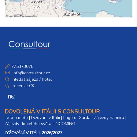
5 dní (4 noci)
úterý - sobota
19 600 Kč
rezervovat
©
OpenStreetMap
contributors
775373070
info@consultour.cz
hledat zájezd / hotel
recenze CK
DOVOLENÁ V ITÁLII S CONSULTOUR
Léto u moře
|
Lyžování v Itálii
|
Lago di Garda
|
Zájezdy na míru
|
Zájezdy do celého světa
|
INCOMING
LYŽOVÁNÍ V ITÁLII 2026/2027