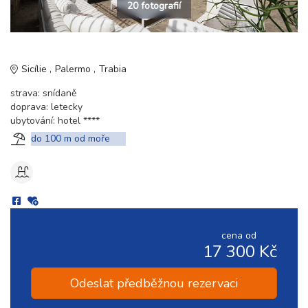
20 fotografií
Sicílie
Palermo
Trabia
strava: snídaně
doprava: letecky
ubytování: hotel ****
do 100 m od moře
cena od
17 300 Kč
Odeslat předběžnou rezervaci