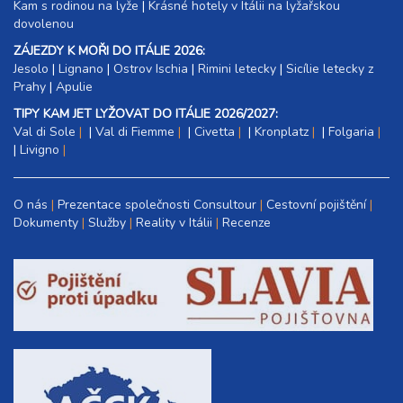
Kam s rodinou na lyže
|​
Krásné hotely v Itálii na lyžařskou
dovolenou
ZÁJEZDY K MOŘI DO ITÁLIE 2026:
Jesolo
|
Lignano
|
Ostrov Ischia
|
Rimini letecky
|
Sicílie letecky z
Prahy
|
Apulie
TIPY KAM JET LYŽOVAT DO ITÁLIE 2026/2027:
Val di Sole
|
Val di Fiemme
|
Civetta
|
Kronplatz
|
Folgaria
|
Livigno
O nás
Prezentace společnosti Consultour
Cestovní pojištění
Dokumenty
Služby
Reality v Itálii
Recenze