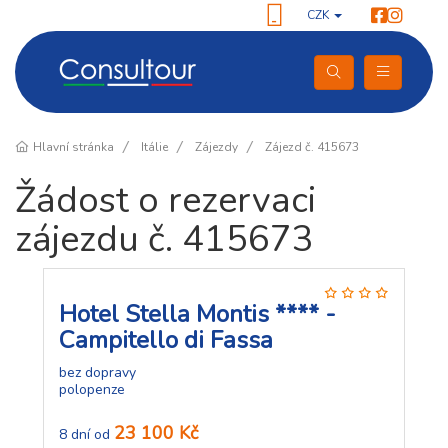
CZK
Hlavní stránka
Itálie
Zájezdy
Zájezd č. 415673
Žádost o rezervaci
zájezdu č. 415673
Hotel Stella Montis **** -
Campitello di Fassa
bez dopravy
polopenze
23 100 Kč
8 dní od