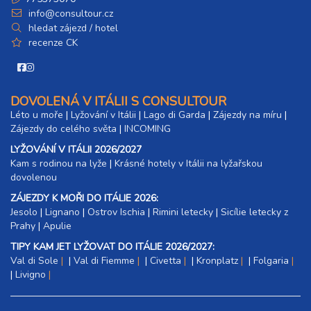
info@consultour.cz
hledat zájezd / hotel
recenze CK
DOVOLENÁ V ITÁLII S CONSULTOUR
Léto u moře
|
Lyžování v Itálii
|
Lago di Garda
|
Zájezdy na míru
|
Zájezdy do celého světa
|
INCOMING
LYŽOVÁNÍ V ITÁLII 2026/2027
Kam s rodinou na lyže
|​
Krásné hotely v Itálii na lyžařskou
dovolenou
ZÁJEZDY K MOŘI DO ITÁLIE 2026:
Jesolo
|
Lignano
|
Ostrov Ischia
|
Rimini letecky
|
Sicílie letecky z
Prahy
|
Apulie
TIPY KAM JET LYŽOVAT DO ITÁLIE 2026/2027:
Val di Sole
|
Val di Fiemme
|
Civetta
|
Kronplatz
|
Folgaria
|
Livigno