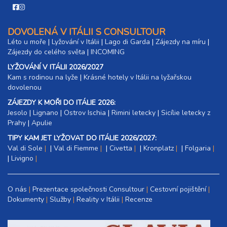
DOVOLENÁ V ITÁLII S CONSULTOUR
Léto u moře
|
Lyžování v Itálii
|
Lago di Garda
|
Zájezdy na míru
|
Zájezdy do celého světa
|
INCOMING
LYŽOVÁNÍ V ITÁLII 2026/2027
Kam s rodinou na lyže
|​
Krásné hotely v Itálii na lyžařskou
dovolenou
ZÁJEZDY K MOŘI DO ITÁLIE 2026:
Jesolo
|
Lignano
|
Ostrov Ischia
|
Rimini letecky
|
Sicílie letecky z
Prahy
|
Apulie
TIPY KAM JET LYŽOVAT DO ITÁLIE 2026/2027:
Val di Sole
|
Val di Fiemme
|
Civetta
|
Kronplatz
|
Folgaria
|
Livigno
O nás
Prezentace společnosti Consultour
Cestovní pojištění
Dokumenty
Služby
Reality v Itálii
Recenze