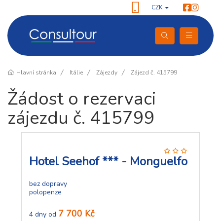
CZK
Hlavní stránka
Itálie
Zájezdy
Zájezd č. 415799
Žádost o rezervaci
zájezdu č. 415799
Hotel Seehof *** - Monguelfo
bez dopravy
polopenze
7 700 Kč
4 dny od