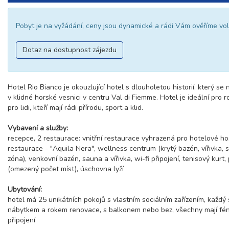
Pobyt je na vyžádání, ceny jsou dynamické a rádi Vám ověříme vol
Dotaz na dostupnost zájezdu
Hotel Rio Bianco je okouzlující hotel s dlouholetou historií, který se
v klidné horské vesnici v centru Val di Fiemme. Hotel je ideální pro r
pro lidi, kteří mají rádi přírodu, sport a klid.
Vybavení a služby:
recepce, 2 restaurace: vnitřní restaurace vyhrazená pro hotelové hos
restaurace - "Aquila Nera", wellness centrum (krytý bazén, vířivka, s
zóna), venkovní bazén, sauna a vířivka, wi-fi připojení, tenisový kurt,
(omezený počet míst), úschovna lyží
Ubytování:
hotel má 25 unikátních pokojů s vlastním sociálním zařízením, každý s
nábytkem a rokem renovace, s balkonem nebo bez, všechny mají fén, 
připojení