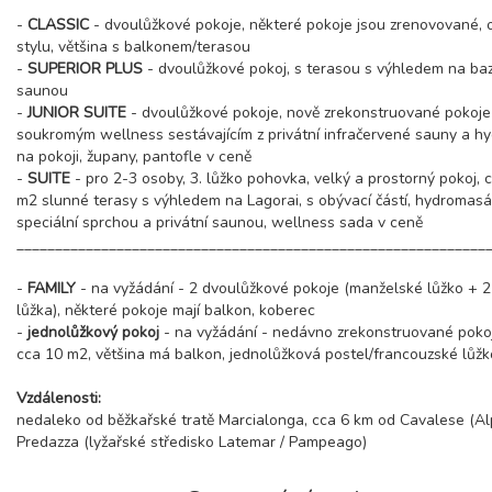
-
CLASSIC
- dvoulůžkové pokoje, některé pokoje jsou zrenovované, o
stylu, většina s balkonem/terasou
-
SUPERIOR PLUS
- dvoulůžkové pokoj, s terasou s výhledem na baz
saunou
-
JUNIOR SUITE
- dvoulůžkové pokoje, nově zrekonstruované pokoj
soukromým wellness sestávajícím z privátní infračervené sauny a h
na pokoji, župany, pantofle v ceně
-
SUITE
- pro 2-3 osoby, 3. lůžko pohovka, velký a prostorný pokoj,
m2 slunné terasy s výhledem na Lagorai, s obývací částí, hydromasá
speciální sprchou a privátní saunou, wellness sada v ceně
_____________________________________________________________
-
FAMILY
- na vyžádání - 2 dvoulůžkové pokoje (manželské lůžko + 
lůžka), některé pokoje mají balkon, koberec
-
jednolůžkový pokoj
- na vyžádání - nedávno zrekonstruované poko
cca 10 m2, většina má balkon, jednolůžková postel/francouzské lůžk
Vzdálenosti:
nedaleko od běžkařské tratě Marcialonga, cca 6 km od Cavalese (Al
Predazza (lyžařské středisko Latemar / Pampeago)