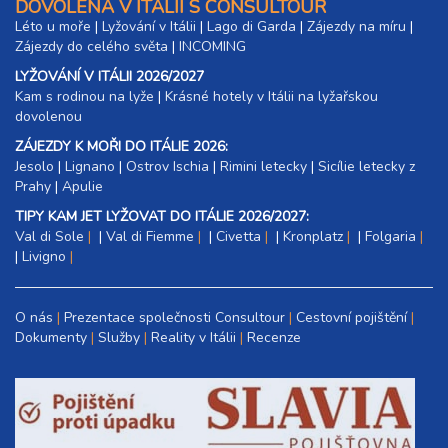
DOVOLENÁ V ITÁLII S CONSULTOUR
Léto u moře
|
Lyžování v Itálii
|
Lago di Garda
|
Zájezdy na míru
|
Zájezdy do celého světa
|
INCOMING
LYŽOVÁNÍ V ITÁLII 2026/2027
Kam s rodinou na lyže
|​
Krásné hotely v Itálii na lyžařskou
dovolenou
ZÁJEZDY K MOŘI DO ITÁLIE 2026:
Jesolo
|
Lignano
|
Ostrov Ischia
|
Rimini letecky
|
Sicílie letecky z
Prahy
|
Apulie
TIPY KAM JET LYŽOVAT DO ITÁLIE 2026/2027:
Val di Sole
|
Val di Fiemme
|
Civetta
|
Kronplatz
|
Folgaria
|
Livigno
O nás
Prezentace společnosti Consultour
Cestovní pojištění
Dokumenty
Služby
Reality v Itálii
Recenze