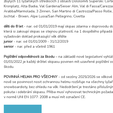
zbylých 11 lyžařských střediscích z oblasti Dololomiti Superski: Cor
Kronplatz, Alta Badia, Val Gardena/Seiser Alm, Val di Fassa/Carezza
Arabba/Marmolada, 3 Zinnen, San Martino di Castrozza/Passo Rolle,
Jochtal - Brixen, Alpe Lusia/San Pellegrino, Civetta
děti do 8 let
- nar. od 01/01/2019 mají skipas zdarma v doprovodu d
která si zakoupí skipas se stejnou platností, na 1 dospělého připadá 
vyžadován doklad prokazující věk dítěte
junior
- nar. od 01/01/2009 - 31/12/2019
senior
- nar. před a včetně 1961
Pojištění odpovědnosti za škodu
– na základě nové legislativní vyhlá
01/01/2022 je každý držitel skipasu povinen mít uzavřené pojištění 
škodu.
POVINNÁ HELMA PRO VŠECHNY
- od sezóny 2025/2026 se věkové 
nově se povinnost nosit ochrannou helmu rozšiřuje na všechny lyžař
snowboardisty, bez ohledu na věk. Nedodržení je trestáno příslušným
pokuta i odebrání skipasu. Přilba musí vyhovovat technickým poža
v normě UNI EN 1077: 2008 a musí mít označení CE.