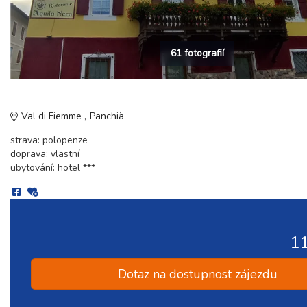
61 fotografií
Val di Fiemme
Panchià
strava: polopenze
doprava: vlastní
ubytování: hotel ***
11
Dotaz na dostupnost zájezdu