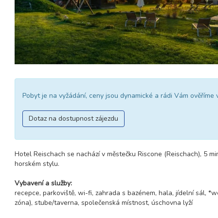
Pobyt je na vyžádání, ceny jsou dynamické a rádi Vám ověříme 
Dotaz na dostupnost zájezdu
Hotel Reischach se nachází v městečku Riscone (Reischach), 5 min
horském stylu.
Vybavení a služby:
recepce, parkoviště, wi-fi, zahrada s bazénem, hala, jídelní sál, *
zóna), stube/taverna, společenská místnost, úschovna lyží