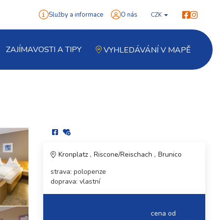
Služby a informace
O nás
CZK
ZAJÍMAVOSTI A TIPY
VYHLEDÁVÁNÍ V MAPĚ
Kronplatz
Riscone/Reischach
Brunico
strava: polopenze
doprava: vlastní
cena od