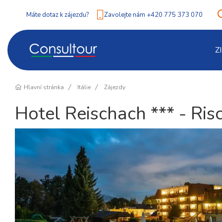
Máte dotaz k zájezdu?
Zavolejte nám +420 775 373 070
Z
Hlavní stránka
Itálie
Zájezdy
Hotel Reischach *** - Ris