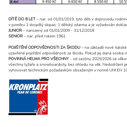
DÍTĚ DO 8 LET
– nar. od 01/01/2019, tyto děti v doprovodu rodinn
v poměru 1 dospělý skipas: 1 dětský zdarma a je vyžadován doklad 
JUNIOR
– narozený od 01/01/2009 - 31/12/2018
SENIOR
– nar. před rokem 1961
POJIŠTĚNÍ ODPOVĚDNOSTI ZA ŠKODU
– na základě nové italské
uzavřené pojištění odpovědnosti za škodu. Pokud jej daná osoba ne
POVINNÁ HELMA PRO VŠECHNY
- od sezóny 2025/2026 se věkov
všechny lyžaře a snowboardisty, bez ohledu na věk. Nedodržení je 
vyhovovat technickým požadavkům obsaženým v normě UNI EN 107