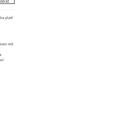
ka platí
inen mít
a
usí