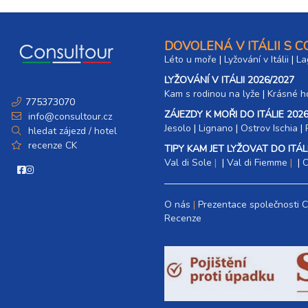
DOVOLENÁ V ITÁLII S 
Léto u moře
|
Lyžování v Itálii
|
La
LYŽOVÁNÍ V ITÁLII 2026/2027
Kam s rodinou na lyže
|​
Krásné ho
775373070
ZÁJEZDY K MOŘI DO ITÁLIE 2026
info@consultour.cz
Jesolo
|
Lignano
|
Ostrov Ischia
|
hledat zájezd / hotel
recenze CK
TIPY KAM JET LYŽOVAT DO ITÁLI
Val di Sole
|
Val di Fiemme
|
C
O nás
Prezentace společnosti 
Recenze