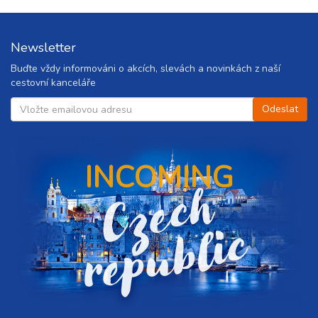
Newsletter
Buďte vždy informováni o akcích, slevách a novinkách z naší
cestovní kanceláře
INCOMING
C
z
e
c
h
r
e
p
u
b
l
i
c