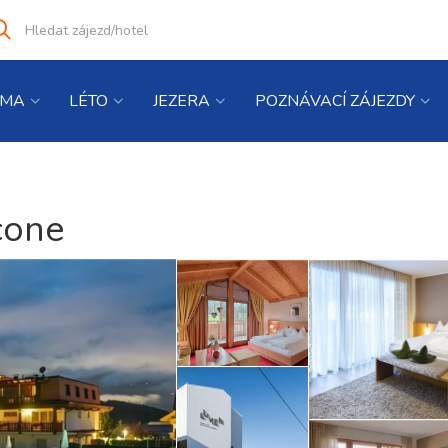
Vyhledat
co
hledáte
IMA
LÉTO
JEZERA
POZNÁVACÍ ZÁJEZDY
cone