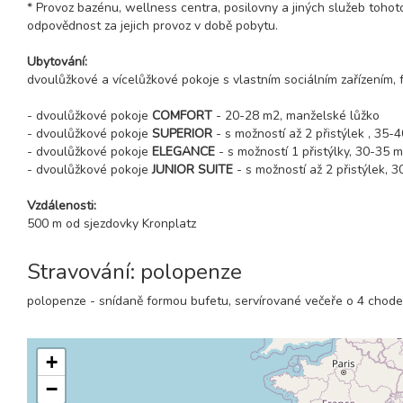
* Provoz bazénu, wellness centra, posilovny a jiných služeb tohot
odpovědnost za jejich provoz v době pobytu.
Ubytování:
dvoulůžkové a vícelůžkové pokoje s vlastním sociálním zařízením, fén
- dvoulůžkové pokoje
COMFORT
- 20-28 m2, manželské lůžko
- dvoulůžkové pokoje
SUPERIOR
- s možností až 2 přistýlek , 35-
- dvoulůžkové pokoje
ELEGANCE
- s možností 1 přistýlky, 30-35 
- dvoulůžkové pokoje
JUNIOR SUITE
- s možností až 2 přistýlek, 
Vzdálenosti:
500 m od sjezdovky Kronplatz
Stravování: polopenze
polopenze - snídaně formou bufetu, servírované večeře o 4 chode
+
−