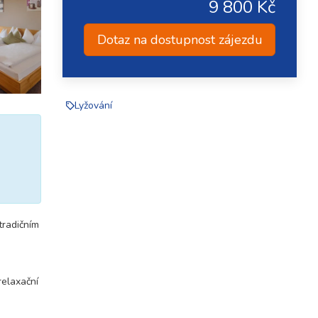
9 800 Kč
Dotaz na dostupnost zájezdu
Lyžování
tradičním
relaxační