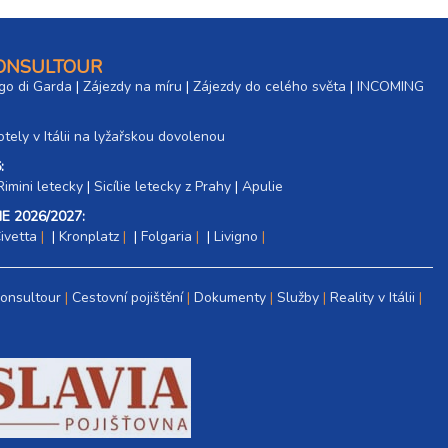
CONSULTOUR
go di Garda
|
Zájezdy na míru
|
Zájezdy do celého světa
|
INCOMING
tely v Itálii na lyžařskou dovolenou
:
Rimini letecky
|
Sicílie letecky z Prahy
|
Apulie
E 2026/2027:
ivetta
|
Kronplatz
|
Folgaria
|
Livigno
Consultour
Cestovní pojištění
Dokumenty
Služby
Reality v Itálii