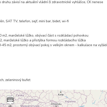
o druhu závisí na aktuální vládní či zdravotnické vyhlášce, CK nenese
, SAT TV, telefon, sejf, mini bar, bidet, wi-fi
40 m2, manželské lůžko, obývací část s rozkládací pohovkou
m2, manželské lůžko a přistýlka formou rozkládacího lůžka
30-45 m2, prostorný obývací pokoj s velkým oknem - kalkulace na vyžád
ch, zeleninový bufet