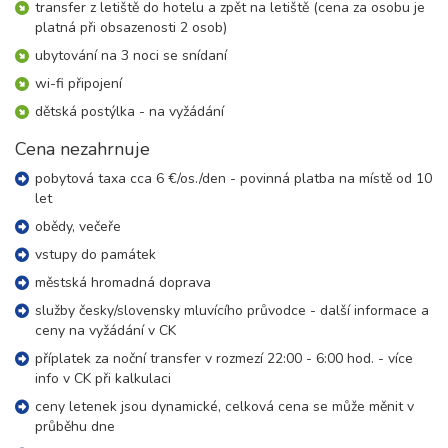
transfer z letiště do hotelu a zpět na letiště (cena za osobu je
platná při obsazenosti 2 osob)
01.10. - 04.10.26
4 dny (3 noci)
ubytování na 3 noci se snídaní
čtvrtek - neděle
17 800 Kč
wi-fi připojení
rezervovat
dětská postýlka - na vyžádání
08.10. - 11.10.26
4 dny (3 noci)
čtvrtek - neděle
Cena nezahrnuje
17 900 Kč
rezervovat
pobytová taxa cca 6 €/os./den - povinná platba na místě od 10
15.10. - 18.10.26
let
4 dny (3 noci)
čtvrtek - neděle
obědy, večeře
18 000 Kč
rezervovat
vstupy do památek
městská hromadná doprava
služby česky/slovensky mluvícího průvodce - další informace a
ceny na vyžádání v CK
příplatek za noční transfer v rozmezí 22:00 - 6:00 hod. - více
info v CK při kalkulaci
ceny letenek jsou dynamické, celková cena se může měnit v
průběhu dne