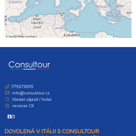
©
OpenStreetMap
contributors
775373070
info@consultour.cz
hledat zájezd / hotel
recenze CK
DOVOLENÁ V ITÁLII S CONSULTOUR