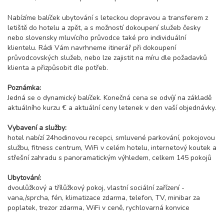
Nabízíme balíček ubytování s leteckou dopravou a transferem z
letiště do hotelu a zpět, a s možností dokoupení služeb česky
nebo slovensky mluvícího průvodce také pro individuální
klientelu. Rádi Vám navrhneme itinerář při dokoupení
průvodcovských služeb, nebo lze zajistit na míru dle požadavků
klienta a přizpůsobit dle potřeb.
Poznámka:
Jedná se o dynamický balíček. Konečná cena se odvíjí na základě
aktuálního kurzu € a aktuální ceny letenek v den vaší objednávky.
Vybavení a služby:
hotel nabízí 24hodinovou recepci, smluvené parkování, pokojovou
službu, fitness centrum, WiFi v celém hotelu, internetový koutek a
střešní zahradu s panoramatickým výhledem, celkem 145 pokojů
Ubytování:
dvoulůžkový a třílůžkový pokoj, vlastní sociální zařízení -
vana,/sprcha, fén, klimatizace zdarma, telefon, TV, minibar za
poplatek, trezor zdarma, WiFi v ceně, rychlovarná konvice