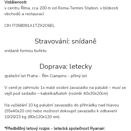
Vzdálenosti:
v centru Říma, cca 200 m od Roma-Termini Station, v blízkosti
obchodů a restaurací
CIN IT058091A1TZX2O6EL
Stravování: snídaně
snídaně formou bufetu
Doprava: letecky
zpáteční let Praha - Řím Ciampino - přímý let
V ceně je zahrnuto 1x malé osobní zavazadlo na palubě – musí se
vejít pod sedadlo – kabelka/batoh (rozměr 40x30x20cm)
Na vyžádání 10 kg palubní zavazadlo do přihrádky nad hlavou
(55x40x20 cm) nebo možnost dokoupit zavazadlo k odbavení
10/20/23 kg (80x120x120 xm).
*Předběžný letový rozpis - letecká společnost Ryanair: