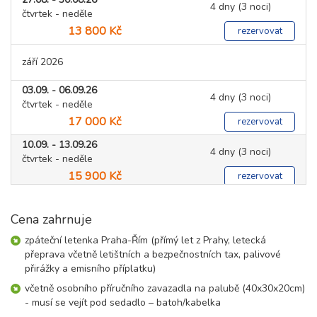
4 dny (3 noci)
čtvrtek - neděle
13 800 Kč
rezervovat
září 2026
03.09. - 06.09.26
4 dny (3 noci)
čtvrtek - neděle
17 000 Kč
rezervovat
10.09. - 13.09.26
4 dny (3 noci)
čtvrtek - neděle
15 900 Kč
rezervovat
17.09. - 20.09.26
4 dny (3 noci)
čtvrtek - neděle
Cena zahrnuje
18 000 Kč
rezervovat
zpáteční letenka Praha-Řím (přímý let z Prahy, letecká
24.09. - 27.09.26
přeprava včetně letištních a bezpečnostních tax, palivové
4 dny (3 noci)
čtvrtek - neděle
přirážky a emisního příplatku)
17 500 Kč
rezervovat
včetně osobního příručního zavazadla na palubě (40x30x20cm)
- musí se vejít pod sedadlo – batoh/kabelka
říjen 2026