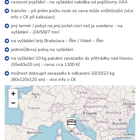
cestovní pojištění - na vyžádání nabídka od pojišťovny AXA
transfer - při jiném počtu osob se cena může snížit/zvýšit (více
info v CK při kalkulaci)
jiný termín / pobyt na jiný počet nocí než je uvedeno - na
vyžádání - 2/4/5/6/7 nocí
na vyžádání lety Bratislava – Řím / Vídeň – Řím
jednolůžkový pokoj na vyžádání
na vyžádání 10 kg palubní zavazadlo do přihrádky nad hlavou
(55x40x20 cm) - cena: cca 1300 Kč
možnost dokoupit zavazadlo k odbavení 10/20/23 kg
(80x120x120 xm) - více info v CK
+
−