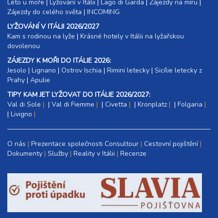
Léto u moře
|
Lyžování v Itálii
|
Lago di Garda
|
Zájezdy na míru
|
Zájezdy do celého světa
|
INCOMING
LYŽOVÁNÍ V ITÁLII 2026/2027
Kam s rodinou na lyže
|​
Krásné hotely v Itálii na lyžařskou
dovolenou
ZÁJEZDY K MOŘI DO ITÁLIE 2026:
Jesolo
|
Lignano
|
Ostrov Ischia
|
Rimini letecky
|
Sicílie letecky z
Prahy
|
Apulie
TIPY KAM JET LYŽOVAT DO ITÁLIE 2026/2027:
Val di Sole
|
Val di Fiemme
|
Civetta
|
Kronplatz
|
Folgaria
|
Livigno
O nás
Prezentace společnosti Consultour
Cestovní pojištění
Dokumenty
Služby
Reality v Itálii
Recenze