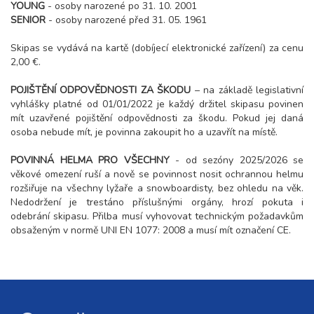
YOUNG
- osoby narozené po 31. 10. 2001
SENIOR
- osoby narozené před 31. 05. 1961
Skipas se vydává na kartě (dobíjecí elektronické zařízení) za cenu
2,00 €.
POJIŠTĚNÍ ODPOVĚDNOSTI ZA ŠKODU
– na základě legislativní
vyhlášky platné od 01/01/2022 je každý držitel skipasu povinen
mít uzavřené pojištění odpovědnosti za škodu. Pokud jej daná
osoba nebude mít, je povinna zakoupit ho a uzavřít na místě.
POVINNÁ HELMA PRO VŠECHNY
- od sezóny 2025/2026 se
věkové omezení ruší a nově se povinnost nosit ochrannou helmu
rozšiřuje na všechny lyžaře a snowboardisty, bez ohledu na věk.
Nedodržení je trestáno příslušnými orgány, hrozí pokuta i
odebrání skipasu. Přilba musí vyhovovat technickým požadavkům
obsaženým v normě UNI EN 1077: 2008 a musí mít označení CE.