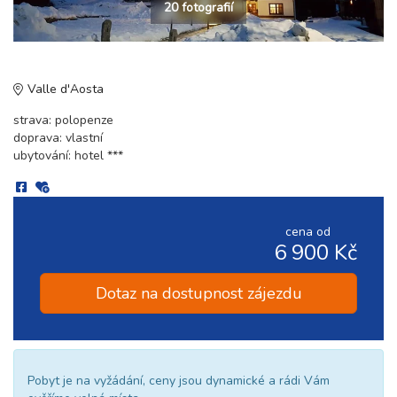
20 fotografií
Valle d'Aosta
strava: polopenze
doprava: vlastní
ubytování: hotel ***
cena od
6 900 Kč
Dotaz na dostupnost zájezdu
Pobyt je na vyžádání, ceny jsou dynamické a rádi Vám