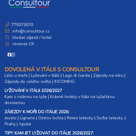
775373070
info@consultour.cz
hledat zájezd / hotel
recenze CK
DOVOLENÁ V ITÁLII S CONSULTOUR
Léto u moře
|
Lyžování v Itálii
|
Lago di Garda
|
Zájezdy na míru
|
Zájezdy do celého světa
|
INCOMING
LYŽOVÁNÍ V ITÁLII 2026/2027
Kam s rodinou na lyže
|​
Krásné hotely v Itálii na lyžařskou
dovolenou
ZÁJEZDY K MOŘI DO ITÁLIE 2026:
Jesolo
|
Lignano
|
Ostrov Ischia
|
Rimini letecky
|
Sicílie letecky z
Prahy
|
Apulie
TIPY KAM JET LYŽOVAT DO ITÁLIE 2026/2027: