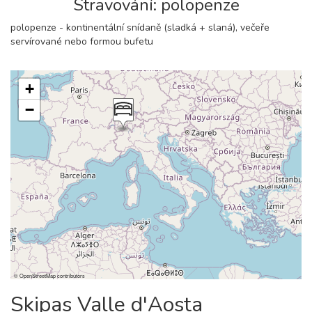
Stravování: polopenze
polopenze - kontinentální snídaně (sladká + slaná), večeře
servírované nebo formou bufetu
+
−
©
OpenStreetMap
contributors
Skipas Valle d'Aosta