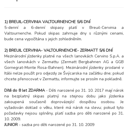
1) BREUIL-CERVINIA VALTOURNENCHE 5/6 DNÍ
5-denní a 6-denní skipasy platí v Breuil-Cervinia a
Valtournenche. Pokud skipas zahrnuje dny s různými cenami,
bude cena vypočítána s jejich zohledněním.
2) BREUIL CERVINIA- VALTOURNENCHE- ZERMATT 5/6 DNÍ
Mezinárodní jízdenky platné na všech lanovkách Cervino S.p.A. a
všech lanovkách v Zermattu (Zermatt Bergbahnen AG a GGB
Gornegrat-Monte Rosa-Bahnen). Mezinárodní jízdenky prodané v
Itálii nelze použít pro odjezdy ze Švýcarska na začátku dne; pokud
chcete přenocovat v Zermattu, informujte se prosím na pokladně.
Dítě do 8 let ZDARMA
- Děti narozené po 31. 10. 2017 mají nárok
na bezplatný skipas platný na stejnou dobu jako jízdenka
zakoupená současně doprovázející dospělou osobou. Je
vyžadován doklad o věku, které má nárok na slevu; pokud tyto
požadavky nejsou splněny, platí sazba pro děti narozené po 31.
10. 2009.
JUNIOR
- sazba pro děti narozené po 31. 10. 2009