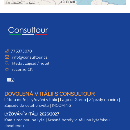
©
OpenStreetMap
contributors
září 2026
05.09. - 08.09.26
4 dny (3 noci)
sobota - úterý
10 400 Kč
rezervovat
05.09. - 09.09.26
5 dní (4 noci)
sobota - středa
775373070
13 800 Kč
rezervovat
info@consultour.cz
hledat zájezd / hotel
05.09. - 10.09.26
6 dní (5 nocí)
recenze CK
sobota - čtvrtek
17 300 Kč
rezervovat
05.09. - 12.09.26
8 dní (7 nocí)
DOVOLENÁ V ITÁLII S CONSULTOUR
sobota - sobota
Léto u moře
|
Lyžování v Itálii
|
Lago di Garda
|
Zájezdy na míru
|
24 200 Kč
rezervovat
Zájezdy do celého světa
|
INCOMING
12.09. - 15.09.26
4 dny (3 noci)
LYŽOVÁNÍ V ITÁLII 2026/2027
sobota - úterý
Kam s rodinou na lyže
|​
Krásné hotely v Itálii na lyžařskou
10 400 Kč
rezervovat
dovolenou