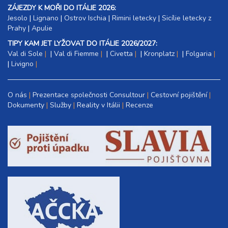
12.09. - 16.09.26
ZÁJEZDY K MOŘI DO ITÁLIE 2026:
5 dní (4 noci)
sobota - středa
Jesolo
|
Lignano
|
Ostrov Ischia
|
Rimini letecky
|
Sicílie letecky z
13 800 Kč
Prahy
|
Apulie
rezervovat
TIPY KAM JET LYŽOVAT DO ITÁLIE 2026/2027:
12.09. - 17.09.26
6 dní (5 nocí)
Val di Sole
|
Val di Fiemme
|
Civetta
|
Kronplatz
|
Folgaria
sobota - čtvrtek
|
Livigno
17 300 Kč
rezervovat
12.09. - 19.09.26
8 dní (7 nocí)
sobota - sobota
O nás
Prezentace společnosti Consultour
Cestovní pojištění
Dokumenty
Služby
Reality v Itálii
Recenze
24 200 Kč
rezervovat
20.09. - 23.09.26
4 dny (3 noci)
neděle - středa
7 200 Kč
rezervovat
20.09. - 24.09.26
5 dní (4 noci)
neděle - čtvrtek
9 600 Kč
rezervovat
20.09. - 25.09.26
6 dní (5 nocí)
neděle - pátek
12 000 Kč
rezervovat