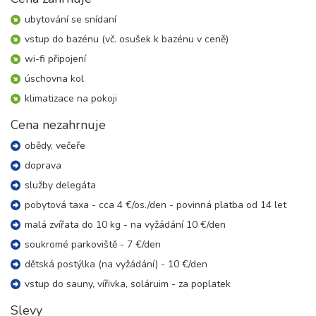
6 dní (5 nocí)
sobota - čtvrtek
ubytování se snídaní
17 300 Kč
rezervovat
vstup do bazénu (vč. osušek k bazénu v ceně)
15.08. - 22.08.26
8 dní (7 nocí)
wi-fi připojení
sobota - sobota
úschovna kol
24 200 Kč
rezervovat
klimatizace na pokoji
22.08. - 29.08.26
8 dní (7 nocí)
sobota - sobota
Cena nezahrnuje
24 200 Kč
rezervovat
obědy, večeře
23.08. - 26.08.26
doprava
4 dny (3 noci)
neděle - středa
služby delegáta
10 400 Kč
rezervovat
pobytová taxa - cca 4 €/os./den - povinná platba od 14 let
23.08. - 27.08.26
5 dní (4 noci)
malá zvířata do 10 kg - na vyžádání 10 €/den
neděle - čtvrtek
soukromé parkoviště - 7 €/den
13 800 Kč
rezervovat
dětská postýlka (na vyžádání) - 10 €/den
23.08. - 28.08.26
6 dní (5 nocí)
neděle - pátek
vstup do sauny, vířivka, soláruim - za poplatek
17 300 Kč
rezervovat
Slevy