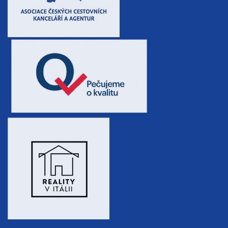
20.09. - 27.09.26
8 dní (7 nocí)
neděle - neděle
16 800 Kč
rezervovat
26.09. - 29.09.26
4 dny (3 noci)
sobota - úterý
7 200 Kč
rezervovat
26.09. - 30.09.26
5 dní (4 noci)
sobota - středa
9 600 Kč
rezervovat
26.09. - 01.10.26
6 dní (5 nocí)
sobota - čtvrtek
12 000 Kč
rezervovat
26.09. - 03.10.26
8 dní (7 nocí)
sobota - sobota
16 800 Kč
rezervovat
říjen 2026