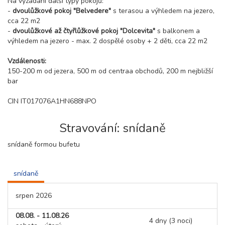
Na vyžádání další typy pokojů:
-
dvoulůžkové pokoj "Belvedere"
s terasou a výhledem na jezero,
cca 22 m2
-
dvoulůžkové až čtyřlůžkové pokoj "Dolcevita"
s balkonem a
výhledem na jezero - max. 2 dospělé osoby + 2 děti, cca 22 m2
Vzdálenosti:
150-200 m od jezera, 500 m od centraa obchodů, 200 m nejbližší
bar
CIN IT017076A1HN688NPO
Stravování: snídaně
snídaně formou bufetu
snídaně
srpen 2026
08.08. - 11.08.26
4 dny (3 noci)