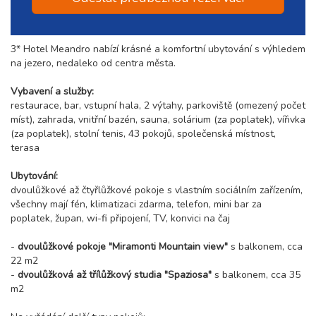
3* Hotel Meandro nabízí krásné a komfortní ubytování s výhledem
na jezero, nedaleko od centra města.
Vybavení a služby:
restaurace, bar, vstupní hala, 2 výtahy, parkoviště (omezený počet
míst), zahrada, vnitřní bazén, sauna, solárium (za poplatek), vířivka
(za poplatek), stolní tenis, 43 pokojů, společenská místnost,
terasa
Ubytování:
dvoulůžkové až čtyřlůžkové pokoje s vlastním sociálním zařízením,
všechny mají fén, klimatizaci zdarma, telefon, mini bar za
poplatek, župan, wi-fi připojení, TV, konvici na čaj
-
dvoulůžkové pokoje "Miramonti Mountain view"
s balkonem, cca
22 m2
-
dvoulůžková až třílůžkový studia "Spaziosa"
s balkonem, cca 35
m2